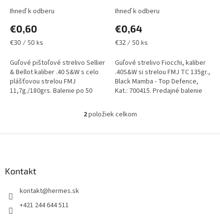
v
Ihneď k odberu
Ihneď k odberu
€0,60
€0,64
Jednotková
Jednotková
€30 / 50 ks
€32 / 50 ks
cena:
cena:
Guľové pištoľové strelivo Sellier
Guľové strelivo Fiocchi, kaliber
& Bellot kaliber .40 S&W s celo
.40S&W si strelou FMJ TC 135gr.,
plášťovou strelou FMJ
Black Mamba - Top Defence,
11,7g./180grs. Balenie po 50
Kat.: 700415. Predajné balenie
kusov. Uvedená cena je za
po 50 ks, uvedená cena je za 1
jeden kus. Iba osobný odber v...
kus náboja. Iba...
2
položiek celkom
O
v
l
Z
á
á
d
p
a
ä
Kontakt
c
t
i
kontakt
@
hermes.sk
i
e
p
e
+421 244 644 511
r