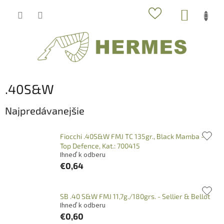
Prejsť
NÁKUP
na
obsah
KOŠÍK
.40S&W
Najpredávanejšie
Fiocchi .40S&W FMJ TC 135gr., Black Mamba -
Top Defence, Kat.: 700415
Ihneď k odberu
€0,64
SB .40 S&W FMJ 11,7g./180grs. - Sellier & Bellot
Ihneď k odberu
€0,60