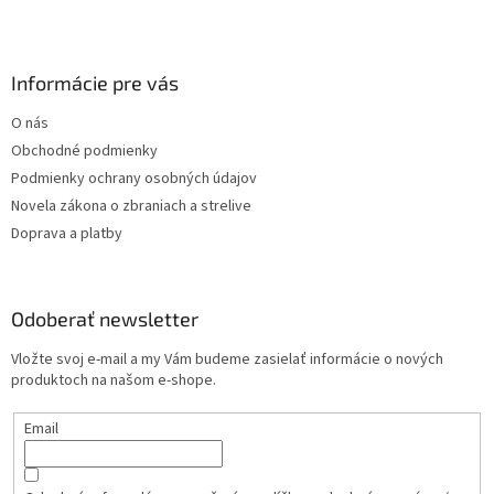
v
k
y
v
Informácie pre vás
ý
p
O nás
i
s
Obchodné podmienky
u
Podmienky ochrany osobných údajov
Novela zákona o zbraniach a strelive
Doprava a platby
Odoberať newsletter
Vložte svoj e-mail a my Vám budeme zasielať informácie o nových
produktoch na našom e-shope.
Email