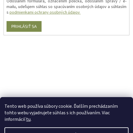
Odoslaním formulára, označením políčka, odoslaním správy / e-
mailu, udeľujem súhlas so spacúvaním osobných údajov a súhlasím
s
podmienkami ochrany osobných údajov
PRIHLÁSIŤ SA
Tento web používa súbory cookie. Ďalším prechádzaním
tohto webu vyjadrujete súhlas s ich používaním. Viac
informácií
tu
.