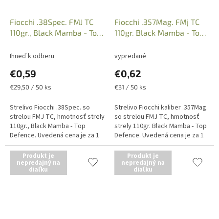
Fiocchi .38Spec. FMJ TC
Fiocchi .357Mag. FMj TC
110gr., Black Mamba - Top
110gr. Black Mamba - Top
Defence
Defence, Kat.:703564
Ihneď k odberu
vypredané
€0,59
€0,62
Jednotková
Jednotková
€29,50 / 50 ks
€31 / 50 ks
cena:
cena:
Strelivo Fiocchi .38Spec. so
Strelivo Fiocchi kaliber .357Mag.
strelou FMJ TC, hmotnosť strely
so strelou FMJ TC, hmotnosť
110gr., Black Mamba - Top
strely 110gr. Black Mamba - Top
Defence. Uvedená cena je za 1
Defence. Uvedená cena je za 1
kus náboja, predajné balenie po
kus náboja, predajné balenie po
50 kusov. Iba osobný odber v...
50 kusov. Iba osobný...
Produkt je
Produkt je
nepredajný na
nepredajný na
diaľku
diaľku