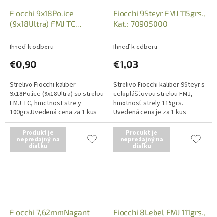
Fiocchi 9x18Police
Fiocchi 9Steyr FMJ 115grs.,
(9x18Ultra) FMJ TC
Kat.: 70905000
100grs., Kat.: 70900000
Ihneď k odberu
Ihneď k odberu
€0,90
€1,03
Strelivo Fiocchi kaliber
Strelivo Fiocchi kaliber 9Steyr s
9x18Police (9x18Ultra) so strelou
celoplášťovou strelou FMJ,
FMJ TC, hmotnosť strely
hmotnosť strely 115grs.
100grs.Uvedená cena za 1 kus
Uvedená cena je za 1 kus
náboja, predajné balenie po 50
náboja, predajné balenie po 50
kusov. Iba osobný odber v
kusov. Iba osobný odber v
Produkt je
Produkt je
predajni...
nepredajný na
predajni...
nepredajný na
diaľku
diaľku
Fiocchi 7,62mmNagant
Fiocchi 8Lebel FMJ 111grs.,