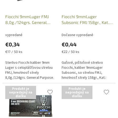
d
u
k
Fiocchi 9mmLuger FMJ
Fiocchi 9mmLuger
t
8,0g./124grs. General
Subsonic FMJ 158gr., Kat.:
o
Purpose, Cod. 70911200
7090160
v
vypredané
Dočasne vypredané
€0,34
€0,44
Jednotková
Jednotková
€17 / 50 ks
€22 / 50 ks
cena:
cena:
Sterlivo Fiocchi kaliber 9mm
Guľové, pištoľové strelivo
Luger s celoplášťovou strelou
Fiocchi, kaliber 9mmLuger
FMJ, hmotnosť strely
Subsonic, so strelou FMJ,
8,0g./124grs. General Purpose.
hmotnosť strely 158gr., Kat.:
Predajné balenie po 50 kusov,
7090160. Uvedená cena je za 1
uvedená cena je za celé...
kus náboja, balenie po 50 kusov.
Produkt je
Produkt je
nepredajný na
Iba...
nepredajný na
diaľku
diaľku