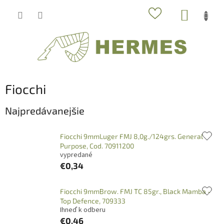
Prejsť
NÁKUP
na
obsah
KOŠÍK
Fiocchi
Najpredávanejšie
Fiocchi 9mmLuger FMJ 8,0g./124grs. General
Purpose, Cod. 70911200
vypredané
€0,34
Fiocchi 9mmBrow. FMJ TC 85gr., Black Mamba -
Top Defence, 709333
Ihneď k odberu
€0,46