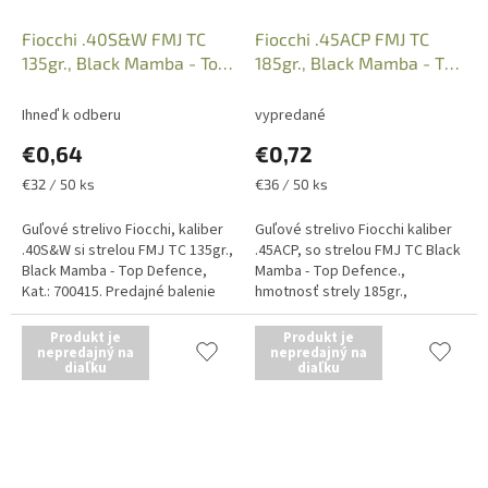
Fiocchi .40S&W FMJ TC
Fiocchi .45ACP FMJ TC
135gr., Black Mamba - Top
185gr., Black Mamba - Top
Defence, Kat.: 700415
Defence, Kat.: 701136
Ihneď k odberu
vypredané
€0,64
€0,72
Jednotková
Jednotková
€32 / 50 ks
€36 / 50 ks
cena:
cena:
Guľové strelivo Fiocchi, kaliber
Guľové strelivo Fiocchi kaliber
.40S&W si strelou FMJ TC 135gr.,
.45ACP, so strelou FMJ TC Black
Black Mamba - Top Defence,
Mamba - Top Defence.,
Kat.: 700415. Predajné balenie
hmotnosť strely 185gr.,
po 50 ks, uvedená cena je za 1
Predajné balenie po 50 kusov,
kus náboja. Iba...
uvedená cena je za 1 kus
Produkt je
Produkt je
nepredajný na
náboja. Iba...
nepredajný na
diaľku
diaľku