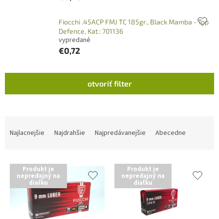
Fiocchi .45ACP FMJ TC 185gr., Black Mamba - Top
Defence, Kat.: 701136
vypredané
€0,72
V
otvoriť filter
ý
p
i
s
R
p
a
Najlacnejšie
Najdrahšie
Najpredávanejšie
Abecedne
r
d
o
e
d
n
Produkt je
Produkt je
u
i
nepredajný na
nepredajný na
diaľku
diaľku
k
e
t
p
o
r
v
o