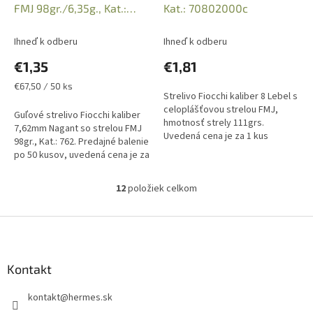
FMJ 98gr./6,35g., Kat.:
Kat.: 70802000c
70761000 / 762A
Ihneď k odberu
Ihneď k odberu
€1,35
€1,81
Jednotková
€67,50 / 50 ks
Strelivo Fiocchi kaliber 8 Lebel s
cena:
celoplášťovou strelou FMJ,
Guľové strelivo Fiocchi kaliber
hmotnosť strely 111grs.
7,62mm Nagant so strelou FMJ
Uvedená cena je za 1 kus
98gr., Kat.: 762. Predajné balenie
náboja, predajné balenie po 50
po 50 kusov, uvedená cena je za
kusov. Iba osobný odber v
1 kus náboja.Iba osobný odber v
predajni...
predajni na...
12
položiek celkom
O
v
l
Z
á
á
d
p
a
ä
Kontakt
c
t
i
kontakt
@
hermes.sk
i
e