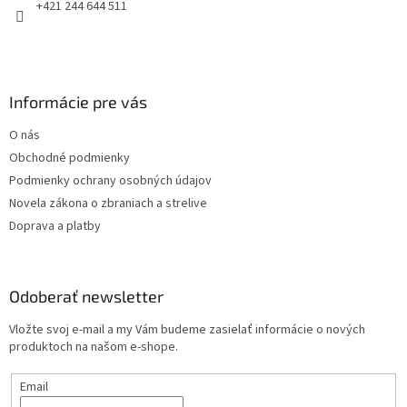
p
e
+421 244 644 511
r
v
k
y
v
Informácie pre vás
ý
p
O nás
i
s
Obchodné podmienky
u
Podmienky ochrany osobných údajov
Novela zákona o zbraniach a strelive
Doprava a platby
Odoberať newsletter
Vložte svoj e-mail a my Vám budeme zasielať informácie o nových
produktoch na našom e-shope.
Email