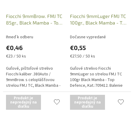
Fiocchi 9mmBrow. FMJ TC
Fiocchi 9mmLuger FMJ TC
85gr., Black Mamba - Top
100gr., Black Mamba - Top
Defence, 709333
Defence, 70941200
Ihneď k odberu
Dočasne vypredané
€0,46
€0,55
Jednotková
Jednotková
€23 / 50 ks
€27,50 / 50 ks
cena:
cena:
Guľové, pištoľové strelivo
Guľové strelivo Fiocchi
Fiocchi kaliber .380Auto /
9mmLuger so strelou FMJ TC
9mmBrow. s celoplášťovou
100gr Black Mamba - Top
strelou FMJ TC, Black Mamba -
Defence, Kat.:709412. Balenie
Top Defense. Hmotnosť strely
po 50 kusov. Uvedená cena je za
5,51g. Predajné balenie po 50...
1kus náboja. Iba osobný odber
Produkt je
Produkt je
nepredajný na
v...
nepredajný na
diaľku
diaľku