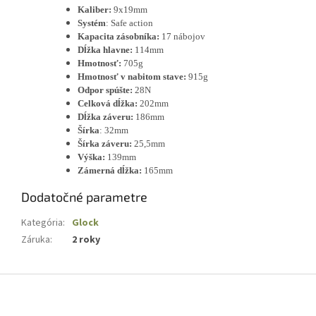
Kaliber:
9x19mm
Systém
: Safe action
Kapacita zásobníka:
17 nábojov
Dĺžka hlavne:
114mm
Hmotnosť:
705g
Hmotnosť v nabitom stave:
915g
Odpor spúšte:
28N
Celková dĺžka:
202mm
Dĺžka záveru:
186mm
Šírka
: 32mm
Šírka záveru:
25,5mm
Výška:
139mm
Zámerná dĺžka:
165mm
Dodatočné parametre
Kategória
:
Glock
Záruka
:
2 roky
Z
á
p