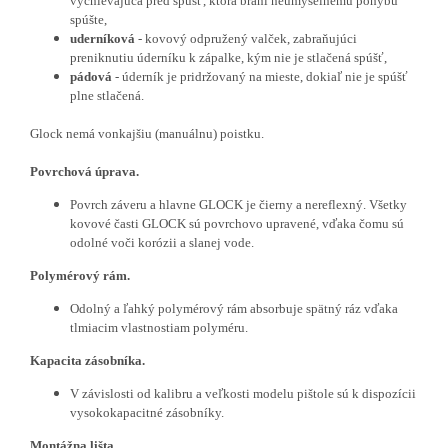
vyčnievajúca pred spúšť, ktorá bráni neúmyselnému pohybu
spúšte,
uderníková
- kovový odpružený valček, zabraňujúci
preniknutiu úderníku k zápalke, kým nie je stlačená spúšť,
pádová
- úderník je pridržovaný na mieste, dokiaľ nie je spúšť
plne stlačená.
Glock nemá vonkajšiu (manuálnu) poistku.
Povrchová úprava.
Povrch záveru a hlavne GLOCK je čierny a nereflexný. Všetky
kovové časti GLOCK sú povrchovo upravené, vďaka čomu sú
odolné voči korózii a slanej vode.
Polymérový rám.
Odolný a ľahký polymérový rám absorbuje spätný ráz vďaka
tlmiacim vlastnostiam polyméru.
Kapacita zásobníka.
V závislosti od kalibru a veľkosti modelu pištole sú k dispozícii
vysokokapacitné zásobníky.
Montážna lišta.