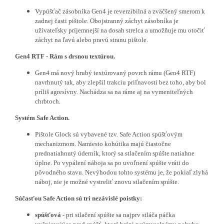
Vypúšťač zásobníka Gen4 je reverzibilná a zväčšený smerom k
zadnej časti pištole. Obojstranný záchyt zásobníka je
užívateľsky príjemnejší na dosah strelca a umožňuje mu otočiť
záchyt na ľavú alebo pravú stranu pištole.
Gen4 RTF - Rám s drsnou textúrou.
Gen4 má nový hrubý textúrovaný povrch rámu (Gen4 RTF)
navrhnutý tak, aby zlepšil trakciu priľnavosti bez toho, aby bol
príliš agresívny. Nachádza sa na ráme aj na vymeniteľných
chrbtoch.
Systém Safe Action.
Pištole Glock sú vybavené tzv.
Safe Action
spúšťovým
mechanizmom. Namiesto kohútika majú čiastočne
prednatiahnutý úderník, ktorý sa stlačením spúšte natiahne
úplne. Po vypálení náboja sa po uvoľnení spúšte vráti do
pôvodného stavu. Nevýhodou tohto systému je, že pokiaľ zlyhá
náboj, nie je možné vystreliť znovu stlačením spúšte.
Súčasťou Safe Action sú tri nezávislé poistky:
spúšťová
- pri stlačení spúšte sa najprv stláča páčka