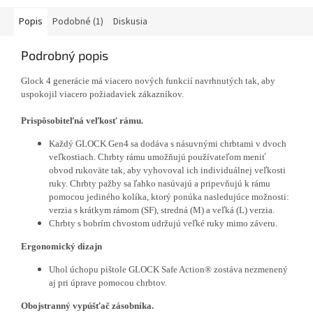
Popis
Podobné (1)
Diskusia
Podrobný popis
Glock 4 generácie má viacero nových funkcií navrhnutých tak, aby
uspokojil viacero požiadaviek zákazníkov.
Prispôsobiteľná veľkosť rámu.
Každý GLOCK Gen4 sa dodáva s násuvnými chrbtami v dvoch
veľkostiach. Chrbty rámu umožňujú používateľom meniť
obvod rukoväte tak, aby vyhovoval ich individuálnej veľkosti
ruky.
Chrbty pažby sa ľahko nasúvajú a pripevňujú k rámu
pomocou jediného kolíka, ktorý ponúka nasledujúce možnosti:
verzia s krátkym rámom (SF), stredná (M) a veľká (L) verzia.
Chrbty s bobrím chvostom udržujú veľké ruky mimo záveru.
Ergonomický dizajn
Uhol úchopu pištole GLOCK Safe Action® zostáva nezmenený
aj pri úprave pomocou chrbtov.
Obojstranný vypúšťač zásobníka.