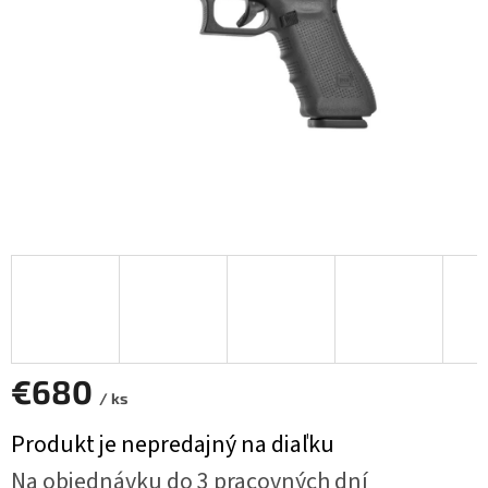
€680
/ ks
Jednotková
Produkt je nepredajný na diaľku
cena:
Na objednávku do 3 pracovných dní