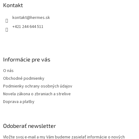
ä
Kontakt
t
kontakt
@
hermes.sk
i
e
+421 244 644 511
Informácie pre vás
O nás
Obchodné podmienky
Podmienky ochrany osobných údajov
Novela zákona o zbraniach a strelive
Doprava a platby
Odoberať newsletter
Vložte svoj e-mail a my Vám budeme zasielať informácie o nových