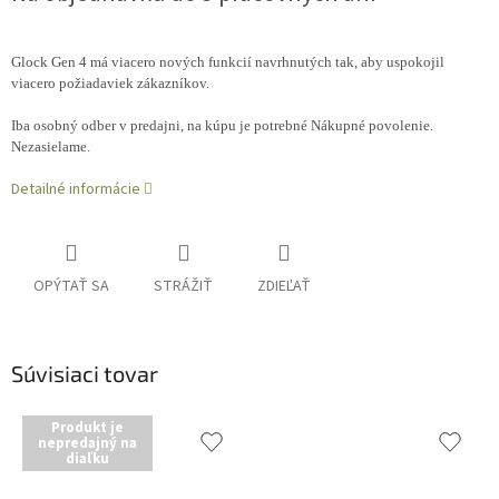
Glock Gen 4 má viacero nových funkcií navrhnutých tak, aby uspokojil
viacero požiadaviek zákazníkov.
Iba osobný odber v predajni, na kúpu je potrebné Nákupné povolenie.
Nezasielame.
Detailné informácie
OPÝTAŤ SA
STRÁŽIŤ
ZDIEĽAŤ
Súvisiaci tovar
Produkt je
nepredajný na
diaľku