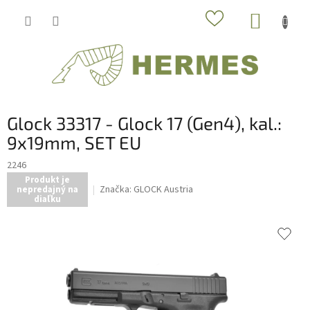
Prejsť
NÁKUP
na
obsah
KOŠÍK
Glock 33317 - Glock 17 (Gen4), kal.:
9x19mm, SET EU
2246
Produkt je
Značka:
GLOCK Austria
nepredajný na
diaľku