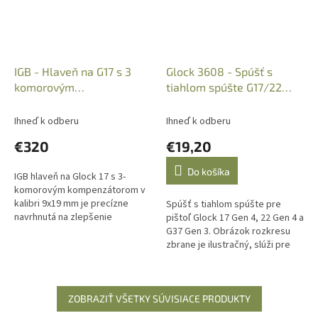
IGB - Hlaveň na G17 s 3
Glock 3608 - Spúšť s
komorovým
tiahlom spúšte G17/22
kompenzátorom, kal.:
Gen 4 + G37
9x19mm, 132mm,
Ihneď k odberu
Ihneď k odberu
3MS17919
€320
€19,20
Do košíka
IGB hlaveň na Glock 17 s 3-
komorovým kompenzátorom v
kalibri 9x19 mm je precízne
Spúšť s tiahlom spúšte pre
navrhnutá na zlepšenie
pištoľ Glock 17 Gen 4, 22 Gen 4 a
presnosti, redukciu spätného
G37 Gen 3. Obrázok rozkresu
rázu a zlepšenie ovládateľnosti
zbrane je ilustračný, slúži pre
zbrane....
zobrazenie kde v zbrani sa daná
súčiastka nachádza.
ZOBRAZIŤ VŠETKY SÚVISIACE PRODUKTY