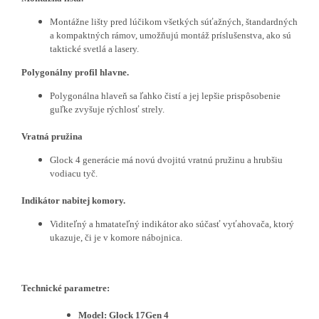
Montážne lišty pred lúčikom všetkých súťažných, štandardných
a kompaktných rámov, umožňujú montáž príslušenstva, ako sú
taktické svetlá a lasery.
Polygonálny profil hlavne.
Polygonálna hlaveň sa ľahko čistí a jej lepšie prispôsobenie
guľke zvyšuje rýchlosť strely.
Vratná pružina
Glock 4 generácie má novú dvojitú vratnú pružinu a hrubšiu
vodiacu tyč.
Indikátor nabitej komory.
Viditeľný a hmatateľný indikátor ako súčasť vyťahovača, ktorý
ukazuje, či je v komore nábojnica.
Technické parametre:
Model: Glock 17Gen 4