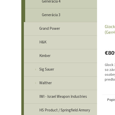
Generácia 4
Generácia 3
Glock
Grand Power
(Gen4
závit
H&K
€80
Kimber
Glock 
Sig Sauer
so záv
osobný
predlo
Walther
preuk
povole
preukaz
IWI - Israel Weapon Industries
Popi
HS Product / Springfield Armory