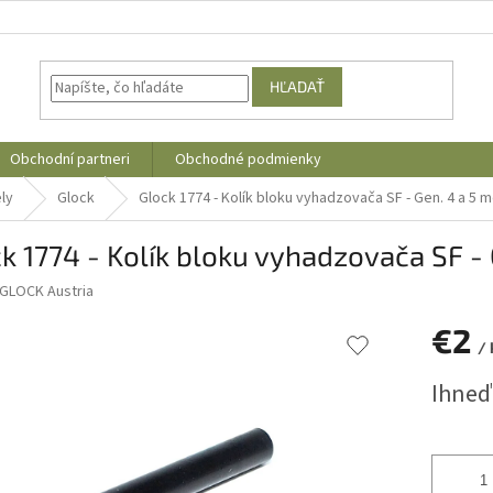
HĽADAŤ
Obchodní partneri
Obchodné podmienky
ly
Glock
Glock 1774 - Kolík bloku vyhadzovača SF - Gen. 4 a 5 
k 1774 - Kolík bloku vyhadzovača SF - 
GLOCK Austria
€2
/ 
Jednotk
Ihneď
cena: