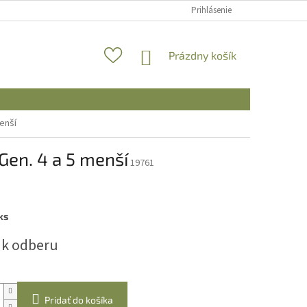
Prihlásenie
NÁKUPNÝ
Prázdny košík
KOŠÍK
menší
Gen. 4 a 5 menší
19761
ks
ová
 k odberu
Pridať do košíka