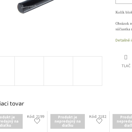
Kolík blo
Obrázok ro
súčiastka 
Detailné 
TLAČ
iaci tovar
Kód:
2199
Kód:
2182
odukt je
Produkt je
Produk
redajný na
nepredajný na
nepreda
diaľku
diaľku
diaľ