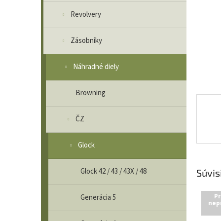
Revolvery
Zásobníky
Náhradné diely
Browning
ČZ
Glock
Glock 42 / 43 / 43X / 48
Súvis
Pr
Generácia 5
nep