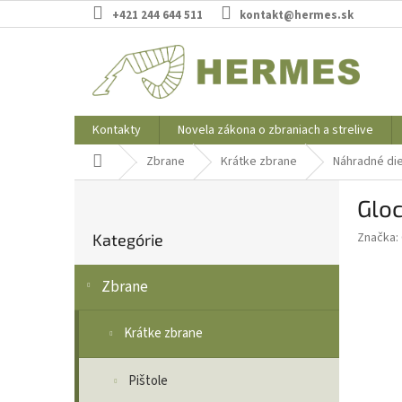
Prejsť
+421 244 644 511
kontakt@hermes.sk
na
obsah
Kontakty
Novela zákona o zbraniach a strelive
Domov
Zbrane
Krátke zbrane
Náhradné die
B
Gloc
o
Preskočiť
č
Značka:
Kategórie
kategórie
n
ý
Zbrane
p
a
n
Krátke zbrane
e
l
Pištole