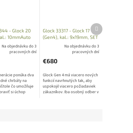
Ďalší
344 - Glock 20
Glock 33317 - Glock 17
produkt
kal.: 10mmAuto
(Gen4), kal.: 9x19mm, SET
EU
Na objednávku do 3
Na objednávku do 3
pracovných dní
pracovných dní
€680
nerácie ponúka dva
Glock Gen 4 má viacero nových
dné chrbáty na
funkcií navrhnutých tak, aby
ištole čo umožňuje
uspokojil viacero požiadaviek
praviť si úchop
zákazníkov. Iba osobný odber v
j ruky. Iba osobný
predajni, na kúpu je potrebné
edajni po
Nákupné povolenie....
..