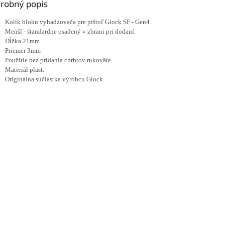
robný popis
Kolík bloku vyhadzovača pre pištoľ Glock SF - Gen4.
Menší - štandardne osadený v zbrani pri dodaní.
Dĺžka 21mm
Priemer 3mm
Použitie bez pridania chrbtov rukoväte.
Materiál plast.
Originálna súčiastka výrobcu Glock.