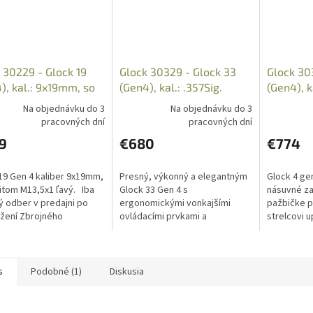
 30229 - Glock 19
Glock 30329 - Glock 33
Glock 30
), kal.: 9x19mm, so
(Gen4), kal.: .357Sig.
(Gen4), 
om M13,5x1 ľavý
Na objednávku do 3
Na objednávku do 3
pracovných dní
pracovných dní
9
€680
€774
19 Gen 4 kaliber 9x19mm,
Presný, výkonný a elegantným
Glock 4 ge
itom M13,5x1 ľavý. Iba
Glock 33 Gen 4 s
násuvné za
 odber v predajni po
ergonomickými vonkajšími
pažbičke p
žení Zbrojného
ovládacími prvkami a
strelcovi u
azu, Nákupného
možnosťami uchopenia ale s
podľa svoje
nia a Občianskeho
impozantným výkonom kola
odber v pr
u....
357Sig.
predložení.
s
Podobné (1)
Diskusia