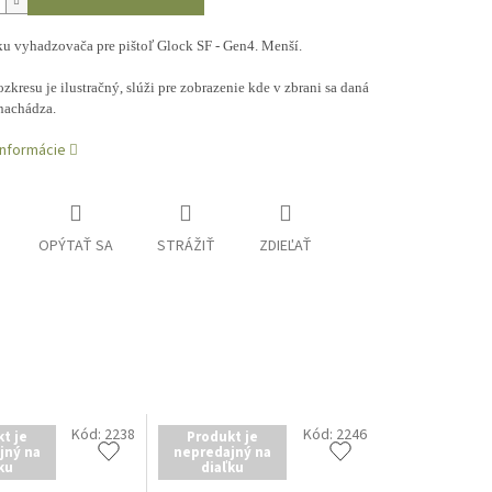
ku vyhadzovača pre pištoľ Glock SF - Gen4. Menší.
zkresu je ilustračný, slúži pre zobrazenie kde v zbrani sa daná
nachádza.
informácie
OPÝTAŤ SA
STRÁŽIŤ
ZDIEĽAŤ
Kód:
2238
Kód:
2246
t je
Produkt je
jný na
nepredajný na
ku
diaľku