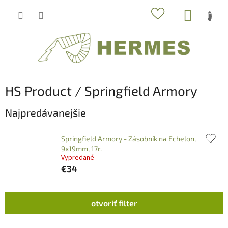
Prejsť
NÁKUP
na
obsah
KOŠÍK
HS Product / Springfield Armory
Najpredávanejšie
Springfield Armory - Zásobník na Echelon,
9x19mm, 17r.
Vypredané
€34
V
otvoriť filter
ý
p