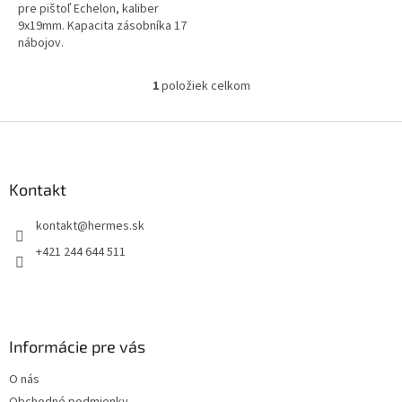
pre pištoľ Echelon, kaliber
9x19mm. Kapacita zásobníka 17
nábojov.
1
položiek celkom
O
v
l
Z
á
á
d
p
a
ä
Kontakt
c
t
i
kontakt
@
hermes.sk
i
e
p
e
+421 244 644 511
r
v
k
y
v
Informácie pre vás
ý
p
O nás
i
s