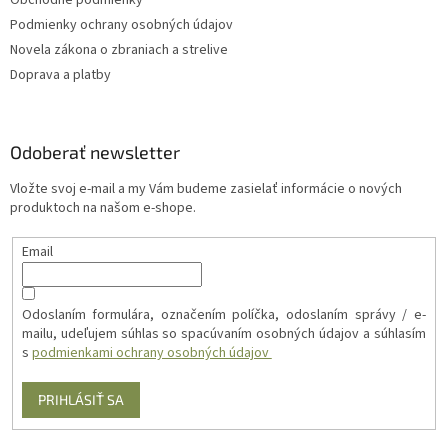
Obchodné podmienky
u
Podmienky ochrany osobných údajov
Novela zákona o zbraniach a strelive
Doprava a platby
Odoberať newsletter
Vložte svoj e-mail a my Vám budeme zasielať informácie o nových
produktoch na našom e-shope.
Email
Odoslaním formulára, označením políčka, odoslaním správy / e-
mailu, udeľujem súhlas so spacúvaním osobných údajov a súhlasím
s
podmienkami ochrany osobných údajov
PRIHLÁSIŤ SA