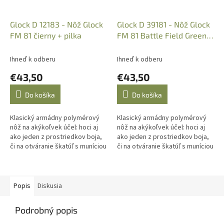
Glock D 12183 - Nôž Glock
Glock D 39181 - Nôž Glock
FM 81 čierny + pilka
FM 81 Battle Field Green +
pilka
Ihneď k odberu
Ihneď k odberu
€43,50
€43,50
Do košíka
Do košíka
Klasický armádny polymérový
Klasický armádny polymérový
nôž na akýkoľvek účel: hoci aj
nôž na akýkoľvek účel: hoci aj
ako jeden z prostriedkov boja,
ako jeden z prostriedkov boja,
či na otváranie škatúľ s muníciou
či na otváranie škatúľ s muníciou
alebo fliaš.
alebo fliaš.
Popis
Diskusia
Podrobný popis