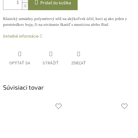
Pridať do košíka
Klasický armádny polymérový nôž na akýkoľvek účel, hoci aj ako jeden z
prostriedkov boja, či na otváranie škatúľ s muníciou alebo fliaš.
Detailné informácie
OPÝTAŤ SA
STRÁŽIŤ
ZDIEĽAŤ
Súvisiaci tovar