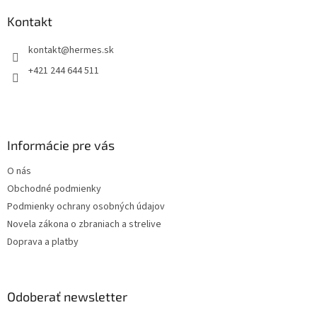
p
ä
Kontakt
t
kontakt
@
hermes.sk
i
e
+421 244 644 511
Informácie pre vás
O nás
Obchodné podmienky
Podmienky ochrany osobných údajov
Novela zákona o zbraniach a strelive
Doprava a platby
Odoberať newsletter