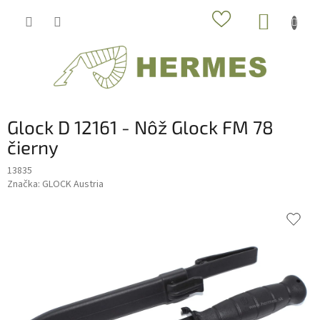
Prejsť
NÁKUP
na
obsah
KOŠÍK
Glock D 12161 - Nôž Glock FM 78
čierny
13835
Značka:
GLOCK Austria