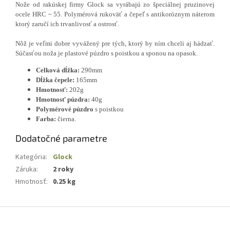
Nože od rakúskej firmy Glock sa vyrábajú zo špeciálnej pruzinovej
ocele HRC ~ 55. Polymérová rukoväť a čepeľ s antikoróznym náterom
ktorý zaručí ich trvanlivosť a ostrosť.
Nôž je veľmi dobre vyvážený pre tých, ktorý by ním chceli aj hádzať.
Súčasťou noža je plastové púzdro s poistkou a sponou na opasok.
Celková dĺžka:
290mm
Dĺžka čepele:
165mm
Hmotnosť:
202g
Hmotnosť púzdra:
40g
Polymérové púzdro
s poistkou
Farba:
čierna.
Dodatočné parametre
Kategória
:
Glock
Záruka
:
2 roky
Hmotnosť
:
0.25 kg
Z
á