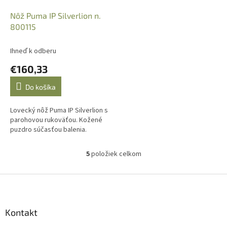
Nôž Puma IP Silverlion n.
800115
Ihneď k odberu
€160,33
Do košíka
Lovecký nôž Puma IP Silverlion s
parohovou rukoväťou. Kožené
puzdro súčasťou balenia.
5
položiek celkom
O
v
l
Z
á
á
d
p
a
ä
Kontakt
c
t
i