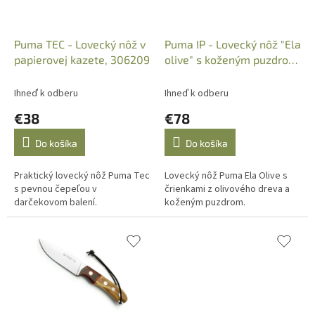
d
u
k
Puma TEC - Lovecký nôž v
Puma IP - Lovecký nôž "Ela
t
papierovej kazete, 306209
olive" s koženým puzdrom,
o
Art.: 821388
v
Ihneď k odberu
Ihneď k odberu
€38
€78
Do košíka
Do košíka
Praktický lovecký nôž Puma Tec
Lovecký nôž Puma Ela Olive s
s pevnou čepeľou v
črienkami z olivového dreva a
darčekovom balení.
koženým puzdrom.