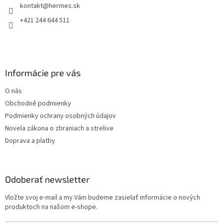
kontakt
@
hermes.sk
i
e
p
e
+421 244 644 511
r
v
k
y
v
Informácie pre vás
ý
p
O nás
i
s
Obchodné podmienky
u
Podmienky ochrany osobných údajov
Novela zákona o zbraniach a strelive
Doprava a platby
Odoberať newsletter
Vložte svoj e-mail a my Vám budeme zasielať informácie o nových
produktoch na našom e-shope.