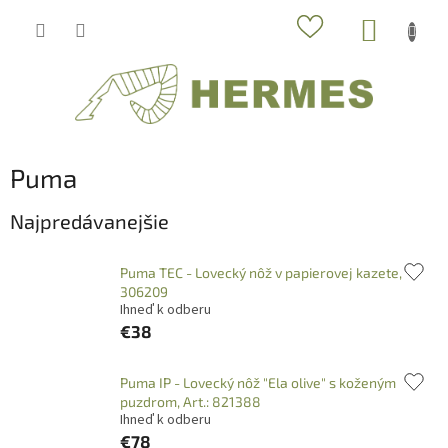
Prejsť
NÁKUP
na
obsah
KOŠÍK
Puma
Najpredávanejšie
Puma TEC - Lovecký nôž v papierovej kazete,
306209
Ihneď k odberu
€38
Puma IP - Lovecký nôž "Ela olive" s koženým
puzdrom, Art.: 821388
Ihneď k odberu
€78