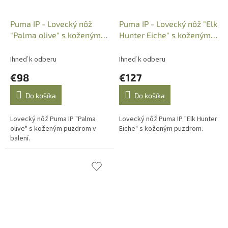
Puma IP - Lovecký nôž
Puma IP - Lovecký nôž "Elk
"Palma olive" s koženým
Hunter Eiche" s koženým
puzdrom, Art.: 820105
puzdrom,Art.:826051
Ihneď k odberu
Ihneď k odberu
€98
€127
Do košíka
Do košíka
Lovecký nôž Puma IP "Palma
Lovecký nôž Puma IP "Elk Hunter
olive" s koženým puzdrom v
Eiche" s koženým puzdrom.
balení.