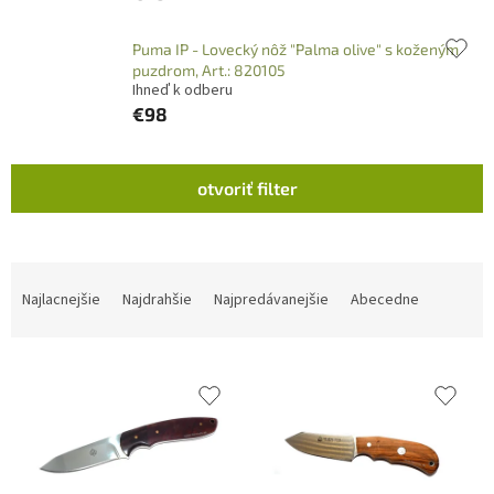
Puma IP - Lovecký nôž "Palma olive" s koženým
puzdrom, Art.: 820105
Ihneď k odberu
€98
V
otvoriť filter
ý
p
i
s
R
p
a
Najlacnejšie
Najdrahšie
Najpredávanejšie
Abecedne
r
d
o
e
d
n
u
i
k
e
t
p
o
r
v
o