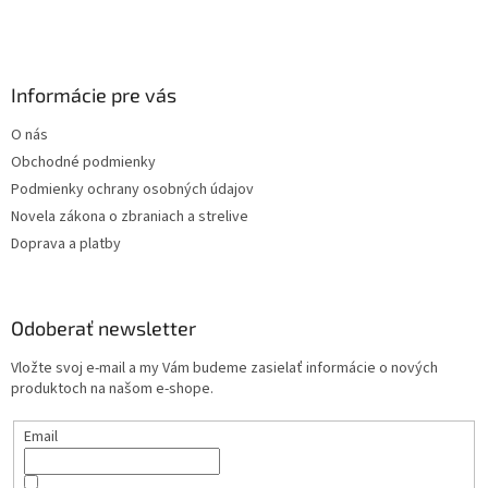
v
k
y
v
Informácie pre vás
ý
p
O nás
i
s
Obchodné podmienky
u
Podmienky ochrany osobných údajov
Novela zákona o zbraniach a strelive
Doprava a platby
Odoberať newsletter
Vložte svoj e-mail a my Vám budeme zasielať informácie o nových
produktoch na našom e-shope.
Email