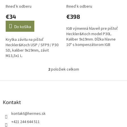
v
Ihneď k odberu
Ihneď k odberu
€34
€398
Do košíka
IGB výmenná hlaveň pre pištoľ
Heckler&Koch model P30L.
Kaliber 9x19mm. Dĺžka hlavne
Krytka závitu na pištoľ
10" s kompenzátorom IGB
Heckler&Koch USP / SFP9 / P30
Defender, závit 1/2x28UNF.
SD, kaliber 9x19mm, závit
M13,5x1 L.
2
položiek celkom
O
v
l
Z
á
á
d
p
a
ä
Kontakt
c
t
i
kontakt
@
hermes.sk
i
e
p
e
+421 244 644 511
r