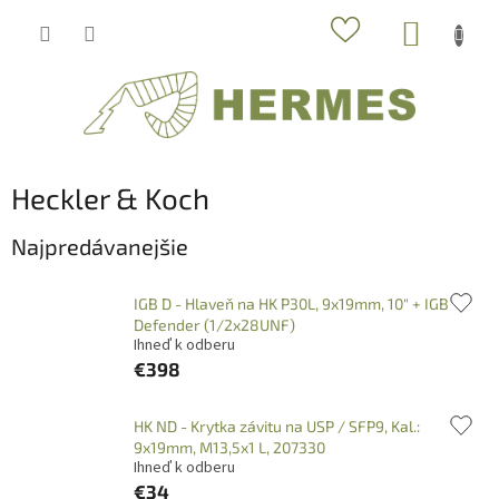
Prejsť
NÁKUP
na
obsah
KOŠÍK
Heckler & Koch
Najpredávanejšie
IGB D - Hlaveň na HK P30L, 9x19mm, 10" + IGB
Defender (1/2x28UNF)
Ihneď k odberu
€398
HK ND - Krytka závitu na USP / SFP9, Kal.:
9x19mm, M13,5x1 L, 207330
Ihneď k odberu
€34