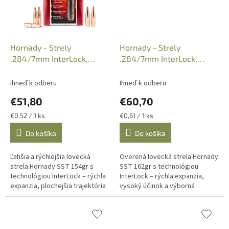
Hornady - Strely
Hornady - Strely
.284/7mm InterLock,
.284/7mm InterLock,
154gr. SST, bal. 100ks, Kat.
162gr. SST, bal. 100ks, Kat.
28302
28452
Ihneď k odberu
Ihneď k odberu
€51,80
€60,70
Jednotková
Jednotková
€0,52 / 1 ks
€0,61 / 1 ks
cena:
cena:
Do košíka
Do košíka
Ľahšia a rýchlejšia lovecká
Overená lovecká strela Hornady
strela Hornady SST 154gr s
SST 162gr s technológiou
technológiou InterLock – rýchla
InterLock – rýchla expanzia,
expanzia, plochejšia trajektória
vysoký účinok a výborná
a ideálna voľba pre dynamickú
presnosť pre stredné
streľbu na stredné...
vzdialenosti.