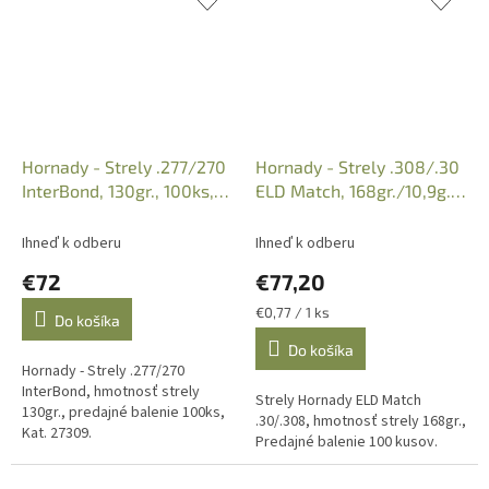
Hornady - Strely .277/270
Hornady - Strely .308/.30
InterBond, 130gr., 100ks,
ELD Match, 168gr./10,9g.
Kat. 27309
100ks, Kat. 30506
Ihneď k odberu
Ihneď k odberu
€72
€77,20
Jednotková
€0,77 / 1 ks
Do košíka
cena:
Do košíka
Hornady - Strely .277/270
InterBond, hmotnosť strely
Strely Hornady ELD Match
130gr., predajné balenie 100ks,
.30/.308, hmotnosť strely 168gr.,
Kat. 27309.
Predajné balenie 100 kusov.