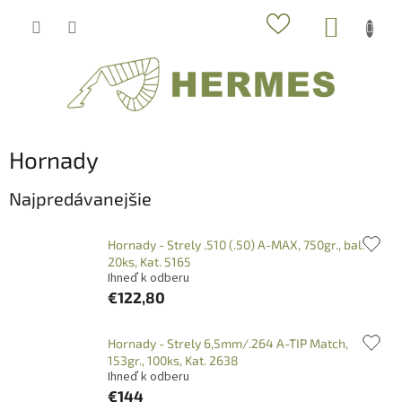
Prejsť
NÁKUP
na
obsah
KOŠÍK
Hornady
Najpredávanejšie
Hornady - Strely .510 (.50) A-MAX, 750gr., bal.
20ks, Kat. 5165
Ihneď k odberu
€122,80
Hornady - Strely 6,5mm/.264 A-TIP Match,
153gr., 100ks, Kat. 2638
Ihneď k odberu
€144