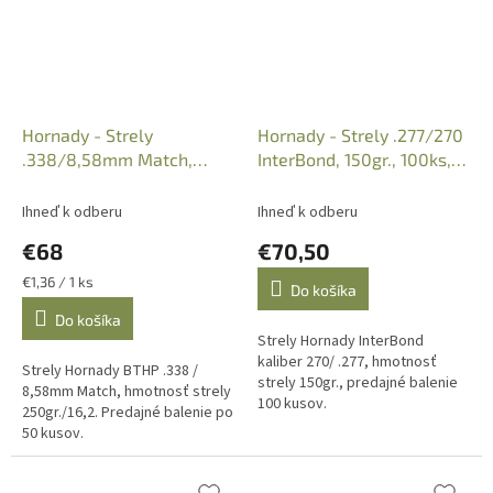
Hornady - Strely
Hornady - Strely .277/270
.338/8,58mm Match,
InterBond, 150gr., 100ks,
250gr./16,2g. BTHP, 50ks,
Kat. 27409
33361
Ihneď k odberu
Ihneď k odberu
€68
€70,50
Jednotková
€1,36 / 1 ks
Do košíka
cena:
Do košíka
Strely Hornady InterBond
kaliber 270/ .277, hmotnosť
Strely Hornady BTHP .338 /
strely 150gr., predajné balenie
8,58mm Match, hmotnosť strely
100 kusov.
250gr./16,2. Predajné balenie po
50 kusov.