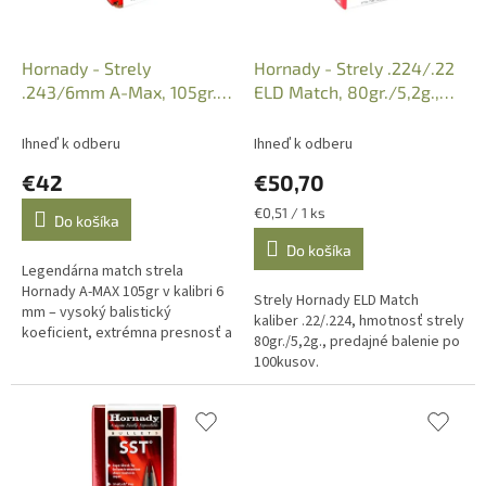
d
u
k
Hornady - Strely
Hornady - Strely .224/.22
t
.243/6mm A-Max, 105gr.,
ELD Match, 80gr./5,2g.,
o
100ks, Kat. 24562
100ks, Kat. 22831
v
Ihneď k odberu
Ihneď k odberu
€42
€50,70
Jednotková
€0,51 / 1 ks
Do košíka
cena:
Do košíka
Legendárna match strela
Hornady A-MAX 105gr v kalibri 6
Strely Hornady ELD Match
mm – vysoký balistický
kaliber .22/.224, hmotnosť strely
koeficient, extrémna presnosť a
80gr./5,2g., predajné balenie po
ideálna voľba pre športovú
100kusov.
streľbu aj dlhé vzdialenosti.