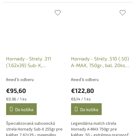
Hornady - Strely .311
Hornady - Strely .510 (.50)
(7,62x39) Sub-X,
A-MAX, 750gr., bal. 20ks,
255gr./16,5g., bal. 100ks,
Kat. 5165
Kat. 3148
Ihneď k odberu
Ihneď k odberu
€95,60
€122,80
Jednotková
Jednotková
€0,96 / 1 ks
€6,14 / 1 ks
cena:
cena:
Do košíka
Do košíka
Špecializovaná subsonická
Legendárna match strela
strela Hornady Sub-X 255gr pre
Hornady A-MAX 750gr pre
kaliber 7,62×39 – maximálny
kaliber .50 – extrémna presnosť,