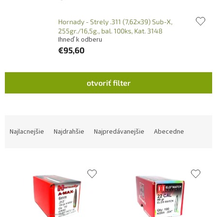
Hornady - Strely .311 (7,62x39) Sub-X,
255gr./16,5g., bal. 100ks, Kat. 3148
Ihneď k odberu
€95,60
V
otvoriť filter
ý
p
i
s
R
p
a
Najlacnejšie
Najdrahšie
Najpredávanejšie
Abecedne
r
d
o
e
d
n
u
i
k
e
t
p
o
r
v
o