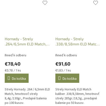
Hornady - Strely
Hornady - Strely
.264/6,5mm ELD Match,
.338/8,58mm ELD Match,
8,4g./130gr., 100ks, Kat.
285gr./18,5g. 50ks, Kat.
26177
33381
Ihneď k odberu
Ihneď k odberu
€78,40
€91,60
Jednotková
Jednotková
€0,78 / 1 ks
€1,83 / 1 ks
cena:
cena:
Do košíka
Do košíka
Strely Hornady .264 / 6,5mm ELD
Strely Hornady ELD Match
Match, hmotnosť strely
kaliber .338/8,58mm, hmotnosť
8,4g./130gr., Predajné balenia
strely 285gr./18,5g., predajné
po 100 kusov.
balenie po 50 kusov.