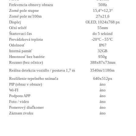
Frekvencia obnovy obrazu
50Hz
Zorné pole stupne
15,4°×12,3°
Zorné pole m/100m
27x21,6
Displej
OLED, 1024x768 px
Oční reliéf
55mm
Štartovací čas
do 5 sekúnd
Prevádzková teplota
-20°C - 55°C
Odolnosť
IP67
Interná pamäť
32GB
Hmotnosť bez batérie
950g
Rozmer (bez očnice)
388x87x73mm
Reálna detekcia vozidlo / postava 1,7 m
3540m/1180m
Rozlíšenie tepelného snímača
640x512px
PIP (obraz v obraze)
áno
Wi-FI
áno
Podpora APP
áno
Foto / video
áno
Pomerový diaľkomer
áno
Záznam zvuku
áno