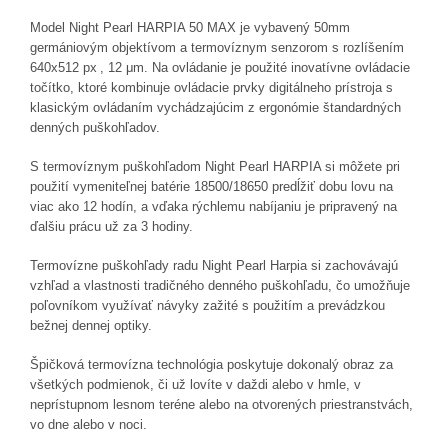
Model Night Pearl HARPIA 50 MAX je vybavený 50mm
germániovým objektívom a termovíznym senzorom s rozlíšením
640x512 px
, 12 μm. Na ovládanie je použité inovatívne ovládacie
točítko, ktoré kombinuje ovládacie prvky digitálneho prístroja s
klasickým ovládaním vychádzajúcim z ergonómie štandardných
denných puškohľadov.
S termovíznym puškohľadom Night Pearl HARPIA si môžete pri
použití vymeniteľnej batérie 18500/18650 predĺžiť dobu lovu na
viac ako 12 hodín, a vďaka rýchlemu nabíjaniu je pripravený na
ďalšiu prácu už za 3 hodiny.
Termovízne puškohľady radu Night Pearl Harpia si zachovávajú
vzhľad a vlastnosti tradičného denného puškohľadu, čo umožňuje
poľovníkom využívať návyky zažité s použitím a prevádzkou
bežnej dennej optiky.
Špičková termovízna technológia poskytuje dokonalý obraz za
všetkých podmienok, či už lovíte v daždi alebo v hmle, v
neprístupnom lesnom teréne alebo na otvorených priestranstvách,
vo dne alebo v noci.