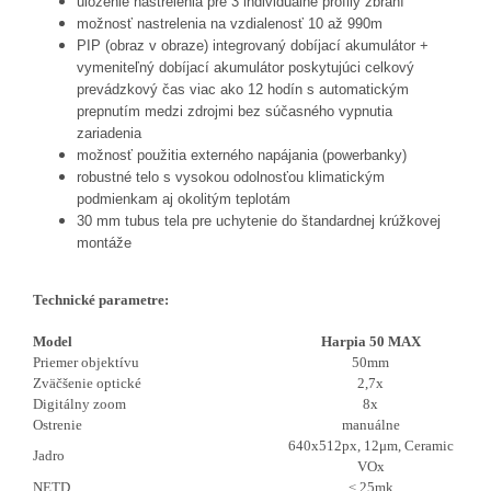
uloženie nastrelenia pre 3 individuálne profily zbraní
možnosť nastrelenia na vzdialenosť 10 až 990m
PIP (obraz v obraze) integrovaný dobíjací akumulátor +
vymeniteľný dobíjací akumulátor poskytujúci celkový
prevádzkový čas viac ako 12 hodín s automatickým
prepnutím medzi zdrojmi bez súčasného vypnutia
zariadenia
možnosť použitia externého napájania (powerbanky)
robustné telo s vysokou odolnosťou klimatickým
podmienkam aj okolitým teplotám
30 mm tubus tela pre uchytenie do štandardnej krúžkovej
montáže
Technické parametre:
Model
Harpia 50 MAX
Priemer objektívu
50mm
Zväčšenie optické
2,7x
Digitálny zoom
8x
Ostrenie
manuálne
640x512px, 12μm, Ceramic
Jadro
VOx
NETD
≤ 25mk