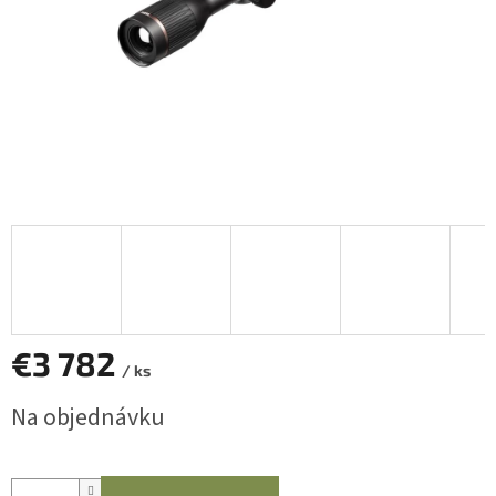
€3 782
/ ks
Jednotková
Na objednávku
cena: