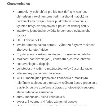
Charakteristika:
termovízny puškohľad pre lov cez deň aj v noci bez
obmedzenia okolitým prostredím alebo klimatickými
podmienkami dizajn v tvare puškohľadu umožňujúci
využitie návykov spojených s použitím dennej optiky
intuitívne jednoduché ovládanie pomocou ovládacieho
točítka
OLED displej v HD
kvalite farebná paleta obrazu - výber zo 6 typov možnosť
zhotovenia foto / video
Crystal vision - režim umožňujúci zvýraznenie detailov
možnosť nastavenia jasu, kontrastu a ostrosti obrazu
nastavenie jasu displeja
pohotovostný režim s možnosťou voľby času aktivácie
integrovaný pomerový diaľkomer
Wi-Fi umožňujúce prepojenie zariadenia s mobilným
telefónom a sledovanie obrazu v reálnom čase / prepojenie
s aplikáciou pre zdieľanie a úpravu zhotovených súborov
alebo ovládanie zariadenia
auto / manuálna / tichá kalibrácia ň
výber z 5 vzorov a 4 farieb zámernej osnovy