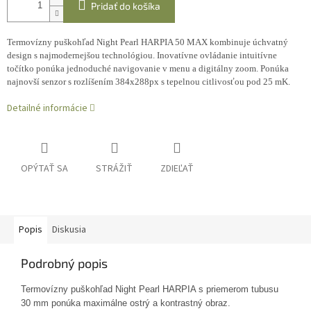
Pridať do košíka
Termovízny puškohľad Night Pearl HARPIA 50 MAX kombinuje úchvatný
design s najmodernejšou technológiou. Inovatívne ovládanie intuitívne
točítko ponúka jednoduché navigovanie v menu a digitálny zoom. Ponúka
najnovší senzor s rozlíšením 384x288px s tepelnou citlivosťou pod 25 mK.
Detailné informácie
OPÝTAŤ SA
STRÁŽIŤ
ZDIEĽAŤ
Popis
Diskusia
Podrobný popis
Termovízny puškohľad Night Pearl HARPIA s priemerom tubusu
30 mm ponúka maximálne ostrý a kontrastný obraz.