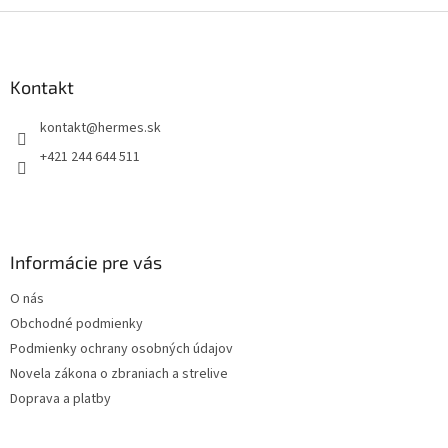
Z
á
p
ä
Kontakt
t
kontakt
@
hermes.sk
i
e
+421 244 644 511
Informácie pre vás
O nás
Obchodné podmienky
Podmienky ochrany osobných údajov
Novela zákona o zbraniach a strelive
Doprava a platby