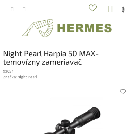
Prejsť
NÁKUP
na
obsah
KOŠÍK
Night Pearl Harpia 50 MAX-
temovízny zameriavač
93054
Značka:
Night Pearl