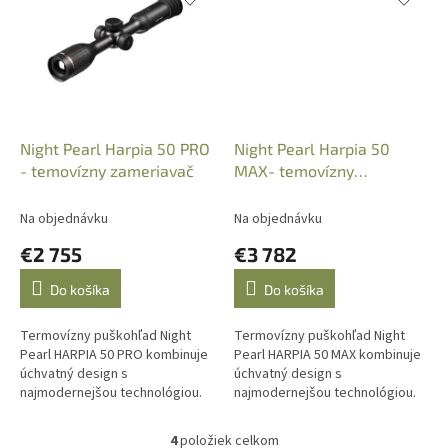
Night Pearl Harpia 50 PRO
Night Pearl Harpia 50
- temovízny zameriavač
MAX- temovízny
zameriavač
Na objednávku
Na objednávku
€2 755
€3 782
Do košíka
Do košíka
Termovízny puškohľad Night
Termovízny puškohľad Night
Pearl HARPIA 50 PRO kombinuje
Pearl HARPIA 50 MAX kombinuje
úchvatný design s
úchvatný design s
najmodernejšou technológiou.
najmodernejšou technológiou.
Inovatívne ovládanie intuitívne
Inovatívne ovládanie intuitívne
točítko ponúka jednoduché
točítko ponúka jednoduché
4
položiek celkom