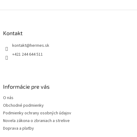
O
navigovanie v...
navigovanie v...
v
l
Z
á
á
d
p
a
ä
Kontakt
c
t
i
kontakt
@
hermes.sk
i
e
p
e
+421 244 644 511
r
v
k
y
v
Informácie pre vás
ý
p
O nás
i
s
Obchodné podmienky
u
Podmienky ochrany osobných údajov
Novela zákona o zbraniach a strelive
Doprava a platby