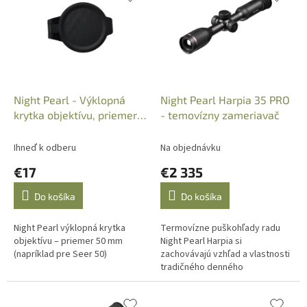
p
e
i
p
s
r
p
o
r
d
o
u
d
k
Night Pearl - Výklopná
Night Pearl Harpia 35 PRO
u
t
krytka objektívu, priemer:
- temovízny zameriavač
k
o
50mm
t
v
Ihneď k odberu
Na objednávku
o
€17
€2 335
v
Do košíka
Do košíka
Night Pearl výklopná krytka
Termovízne puškohľady radu
objektívu – priemer 50 mm
Night Pearl Harpia si
(napríklad pre Seer 50)
zachovávajú vzhľad a vlastnosti
tradičného denného
puškohľadu, čo umožňuje
poľovníkom využívať návyky
zažité s použitím a...