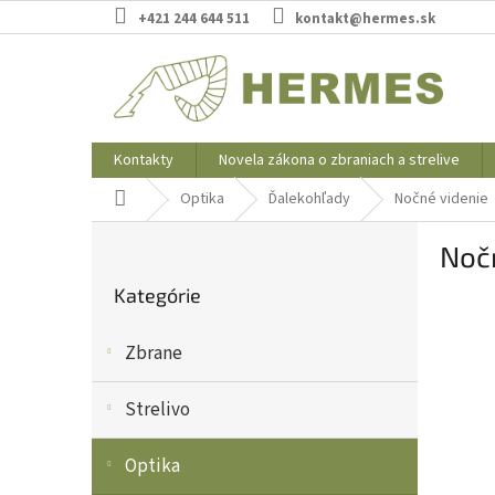
Prejsť
+421 244 644 511
kontakt@hermes.sk
na
obsah
Kontakty
Novela zákona o zbraniach a strelive
Domov
Optika
Ďalekohľady
Nočné videnie
B
Noč
o
Preskočiť
č
Kategórie
kategórie
n
ý
Zbrane
p
a
n
Strelivo
e
l
Optika