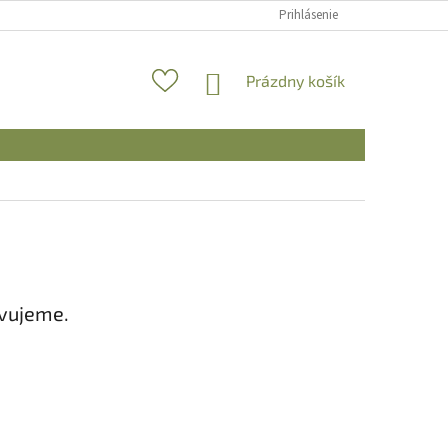
Prihlásenie
NÁKUPNÝ
Prázdny košík
KOŠÍK
avujeme.