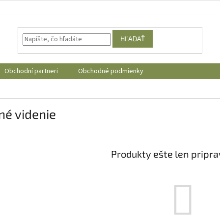
HĽADAŤ
Obchodní partneri
Obchodné podmienky
né videnie
Produkty ešte len pripr