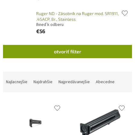
Ruger ND - Zásobník na Ruger mod. SR1911,
.45ACP, 8r., Stainless
Ihneď k odberu
€56
V
otvoriť filter
ý
p
i
s
R
p
a
Najlacnejšie
Najdrahšie
Najpredávanejšie
Abecedne
r
d
o
e
d
n
u
i
k
e
t
p
o
r
v
o