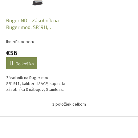
Ruger ND - Zásobník na
Ruger mod. SR1911,
.45ACP, 8r., Stainless
Ihneď k odberu
€56
Do košíka
Zásobník na Ruger mod.
SR1911, kaliber .45ACP, kapacita
zásobníka 8 nábojov, Stainless.
3
položiek celkom
O
v
l
Z
á
á
d
p
a