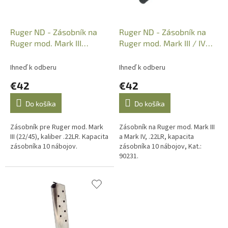
d
u
k
Ruger ND - Zásobník na
Ruger ND - Zásobník na
t
Ruger mod. Mark III
Ruger mod. Mark III / IV
o
(22/45), .22LR, 10r., 90229
.22LR, 10r. Kat. 90231
v
Ihneď k odberu
Ihneď k odberu
€42
€42
Do košíka
Do košíka
Zásobník pre Ruger mod. Mark
Zásobník na Ruger mod. Mark III
III (22/45), kaliber .22LR. Kapacita
a Mark IV, .22LR, kapacita
zásobníka 10 nábojov.
zásobníka 10 nábojov, Kat.:
90231.