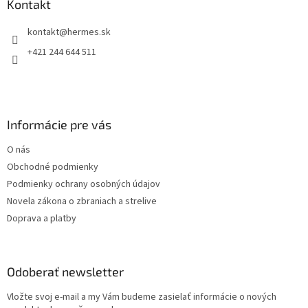
ä
Kontakt
c
t
i
kontakt
@
hermes.sk
i
e
p
e
+421 244 644 511
r
v
k
y
v
Informácie pre vás
ý
p
O nás
i
s
Obchodné podmienky
u
Podmienky ochrany osobných údajov
Novela zákona o zbraniach a strelive
Doprava a platby
Odoberať newsletter
Vložte svoj e-mail a my Vám budeme zasielať informácie o nových