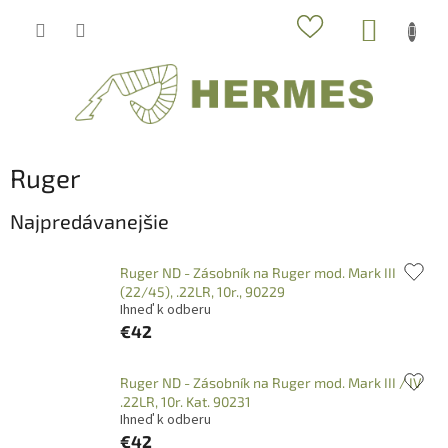
Prejsť
NÁKUP
na
obsah
KOŠÍK
Ruger
Najpredávanejšie
Ruger ND - Zásobník na Ruger mod. Mark III
(22/45), .22LR, 10r., 90229
Ihneď k odberu
€42
Ruger ND - Zásobník na Ruger mod. Mark III / IV
.22LR, 10r. Kat. 90231
Ihneď k odberu
€42