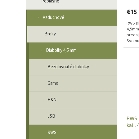
Poplašné
€15
Vzduchové
RWS Di
4,5mm/
Broky
predaj
Svojo
prehla
Diabolky 4,5 mm
Bezolovnaté diabolky
Gamo
H&N
JSB
RWS D
kal.:
/500
RWS