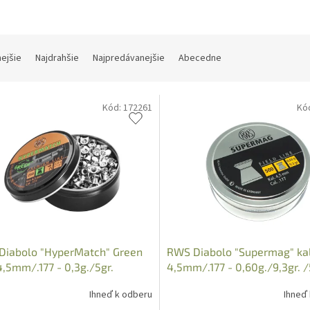
nejšie
Najdrahšie
Najpredávanejšie
Abecedne
Kód:
172261
Kó
Diabolo "HyperMatch" Green
RWS Diabolo "Supermag" kal
 4,5mm/.177 - 0,3g./5gr.
4,5mm/.177 - 0,60g./9,3gr. 
ks/
dl=6,0
Ihneď k odberu
Ihneď