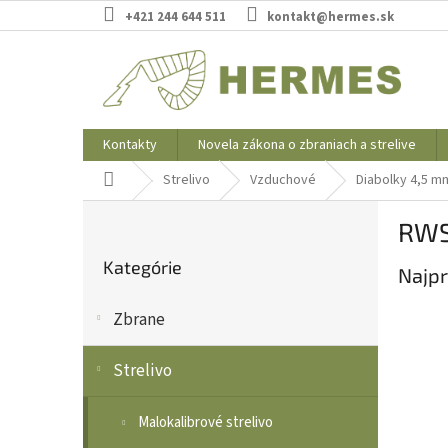
Prejsť
+421 244 644 511
kontakt@hermes.sk
na
obsah
Kontakty
Novela zákona o zbraniach a strelive
Domov
Strelivo
Vzduchové
Diabolky 4,5 m
B
RW
o
Preskočiť
č
Kategórie
kategórie
Najpr
n
ý
Zbrane
p
a
n
Strelivo
e
l
Malokalibrové strelivo