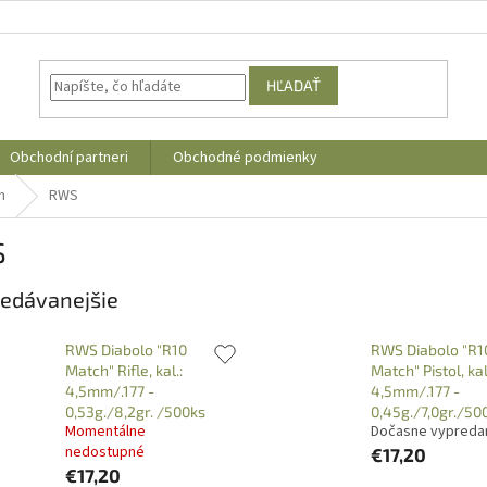
HĽADAŤ
Obchodní partneri
Obchodné podmienky
m
RWS
S
edávanejšie
RWS Diabolo "R10
RWS Diabolo "R1
Match" Rifle, kal.:
Match" Pistol, kal
4,5mm/.177 -
4,5mm/.177 -
0,53g./8,2gr. /500ks
0,45g./7,0gr./50
Momentálne
Dočasne vypreda
nedostupné
€17,20
€17,20