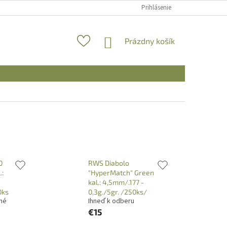
Prihlásenie
NÁKUPNÝ
Prázdny košík
KOŠÍK
0
RWS Diabolo
.:
"HyperMatch" Green
kal.: 4,5mm/.177 -
0ks
0,3g./5gr. /250ks/
né
Ihneď k odberu
€15