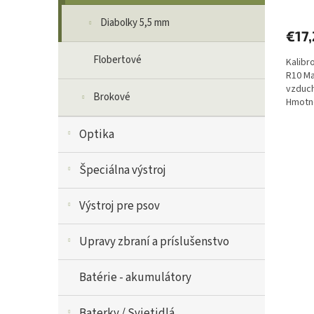
Diabolky 5,5 mm
€17
Flobertové
Kalibr
R10 Ma
vzduch
Brokové
Hmotno
starším
Optika
Špeciálna výstroj
Výstroj pre psov
Upravy zbraní a príslušenstvo
Batérie - akumulátory
Baterky / Svietidlá