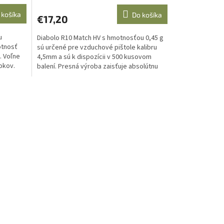
 košíka
Do košíka
€17,20
u
Diabolo R10 Match HV s hmotnosťou 0,45 g
otnosť
sú určené pre vzduchové pištole kalibru
. Voľne
4,5mm a sú k dispozícii v 500 kusovom
okov.
balení. Presná výroba zaisťuje absolútnu
presnosť rozmerov...