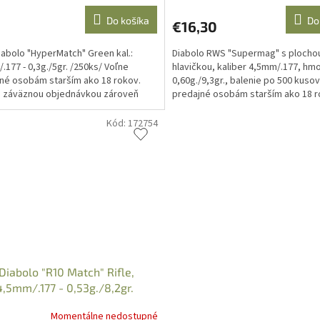
Do košíka
Do
€16,30
abolo "HyperMatch" Green kal.:
Diabolo RWS "Supermag" s plocho
.177 - 0,3g./5gr. /250ks/ Voľne
hlavičkou, kaliber 4,5mm/.177, hm
né osobám starším ako 18 rokov.
0,60g./9,3gr., balenie po 500 kusov
u záväznou objednávkou zároveň
predajné osobám starším ako 18 r
sujete vek nad 18...
Svojou záväznou...
Kód:
172754
iabolo "R10 Match" Rifle,
 4,5mm/.177 - 0,53g./8,2gr.
ks
Momentálne nedostupné