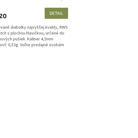
DETAIL
,20
ované diabolky najvyššej kvality, RWS
tch s plochou hlavičkou, určené do
ových pušiek. Kaliber 4,5mm
sť: 0,53g. Voľne predajné osobám
 ako 18...
O
v
l
á
d
a
c
i
e
p
r
v
k
y