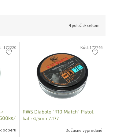
4
položiek celkom
d:
172220
Kód:
172746
.:
RWS Diabolo "R10 Match" Pistol,
/500ks/
kal.: 4,5mm/.177 -
0,45g./7,0gr./500ks
 k odberu
Dočasne vypredané