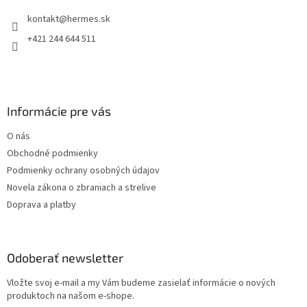
t
i
kontakt
@
hermes.sk
i
e
p
e
+421 244 644 511
r
v
k
y
v
Informácie pre vás
ý
p
O nás
i
s
Obchodné podmienky
u
Podmienky ochrany osobných údajov
Novela zákona o zbraniach a strelive
Doprava a platby
Odoberať newsletter
Vložte svoj e-mail a my Vám budeme zasielať informácie o nových
produktoch na našom e-shope.