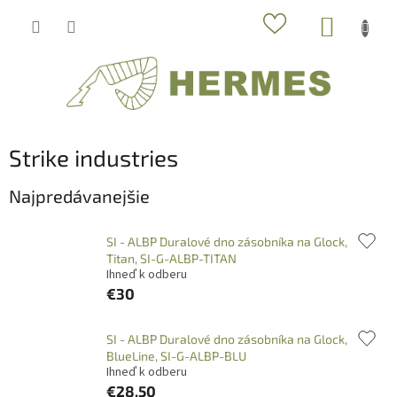
Prejsť
NÁKUP
na
obsah
KOŠÍK
Strike industries
Najpredávanejšie
SI - ALBP Duralové dno zásobníka na Glock,
Titan, SI-G-ALBP-TITAN
Ihneď k odberu
€30
SI - ALBP Duralové dno zásobníka na Glock,
BlueLine, SI-G-ALBP-BLU
Ihneď k odberu
€28,50