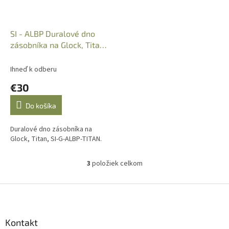
SI - ALBP Duralové dno
zásobníka na Glock, Titan,
SI-G-ALBP-TITAN
Ihneď k odberu
€30
Do košíka
Duralové dno zásobníka na
Glock, Titan, SI-G-ALBP-TITAN.
3
položiek celkom
O
v
l
Z
á
á
d
p
a
ä
Kontakt
c