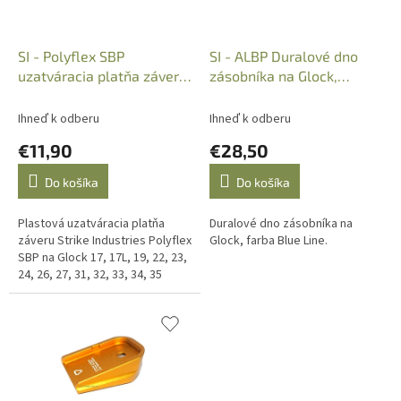
d
u
k
SI - Polyflex SBP
SI - ALBP Duralové dno
t
uzatváracia platňa záveru
zásobníka na Glock,
o
na Glock, SI-POLYFLEX-
BlueLine, SI-G-ALBP-BLU
v
GSP
Ihneď k odberu
Ihneď k odberu
€11,90
€28,50
Do košíka
Do košíka
Plastová uzatváracia platňa
Duralové dno zásobníka na
záveru Strike Industries Polyflex
Glock, farba Blue Line.
SBP na Glock 17, 17L, 19, 22, 23,
24, 26, 27, 31, 32, 33, 34, 35
všetky generácie.