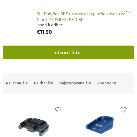
SI - Polyflex SBP uzatváracia platňa záveru na
Glock, SI-POLYFLEX-GSP
Ihneď k odberu
€11,90
V
otvoriť filter
ý
p
i
s
R
p
a
Najlacnejšie
Najdrahšie
Najpredávanejšie
Abecedne
r
d
o
e
d
n
u
i
k
e
t
p
o
r
v
o