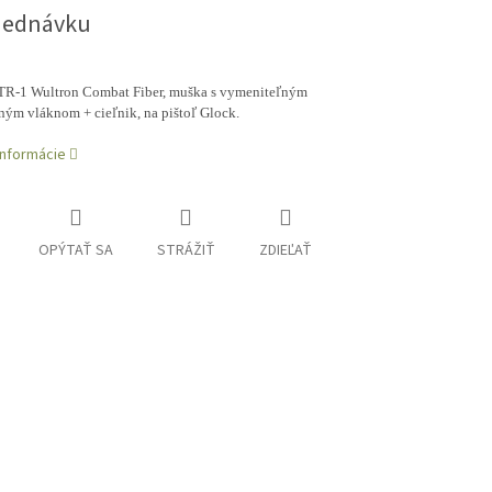
jednávku
TR-1 Wultron Combat Fiber, muška s vymeniteľným
ným vláknom + cieľnik, na pištoľ Glock.
informácie
OPÝTAŤ SA
STRÁŽIŤ
ZDIEĽAŤ