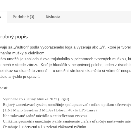
s
Podobné (3)
Diskusia
robný popis
ajú sa „Wultron“ podľa vyobrazeného loga a vyzerajú ako „W“, ktoré je tvore
vnaním mušky s cieľnikom.
vám umožňuje zahliadnuť dva trojuholníky v priestoroch tvorených muškou, kt
stnená v strede zárezu. Keď je hľadáčik v nesprávnej polohe, jeden z dvoch
uholníkov sa okamžite zmenší. To umožní strelcovi okamžite si všimnúť nesp
áciu a rýchlo ju opraviť.
nosti:
Vyrobené zo zliatiny hliníka 7075 (Ergal)
Bojový zameriavací systém, umožňuje spolupracovať s mikro optikou s červen
(TR-1 Micro Guardian 3 MOA a Holosun 407K/ EPS Carry)
Kontrolované zadné mieridlo s antireflexnou vrstvou
Unikátna geometria umožňuje rýchle zamierenie cieľa a uľahčuje nastavenie mier
Obsahuje 1 x červenú a 1 x zelenú vláknovú tyčinku