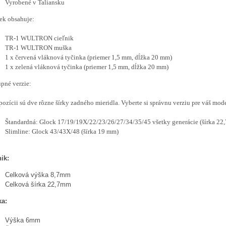
Vyrobené v Taliansku
ek obsahuje:
TR-1 WULTRON cieľnik
TR-1 WULTRON muška
1 x červená vláknová tyčinka (priemer 1,5 mm, dĺžka 20 mm)
1 x zelená vláknová tyčinka (priemer 1,5 mm, dĺžka 20 mm)
pné verzie:
pozícii sú dve rôzne šírky zadného mieridla. Vyberte si správnu verziu pre váš mod
Štandardná: Glock 17/19/19X/22/23/26/27/34/35/45 všetky generácie (šírka 22
Slimline: Glock 43/43X/48 (šírka 19 mm)
ik:
Celková výška 8,7mm
Celková šírka 22,7mm
a:
Výška 6mm