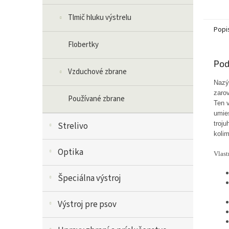
Tlmič hluku výstrelu
Popi
Flobertky
Pod
Vzduchové zbrane
Nazýv
zaro
Používané zbrane
Ten 
umie
troj
Strelivo
kolim
Optika
Vlast
Špeciálna výstroj
Výstroj pre psov