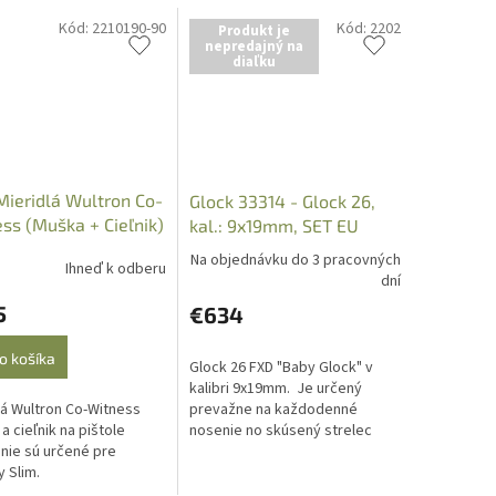
Kód:
2210190-90
Kód:
2202
Produkt je
nepredajný na
diaľku
Mieridlá Wultron Co-
Glock 33314 - Glock 26,
ss (Muška + Cieľnik)
kal.: 9x19mm, SET EU
ock /nie Slim/
Na objednávku do 3 pracovných
Ihneď k odberu
dní
5
€634
o košíka
Glock 26 FXD "Baby Glock" v
kalibri 9x19mm. Je určený
prevažne na každodenné
lá Wultron Co-Witness
nosenie no skúsený strelec
a cieľnik na pištole
nemá veľké problémy si z tohto
 nie sú určené pre
modelu aj dobre zastrieľať.
 Slim.
Iba...