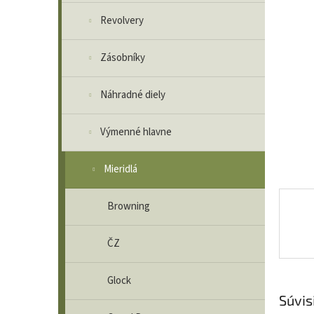
Revolvery
Zásobníky
Náhradné diely
Výmenné hlavne
Mieridlá
Browning
ČZ
Glock
Súvis