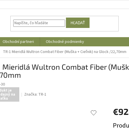
HĽADAŤ
Obchodní partneri
Obchodné podmienky
TR-1 Mieridlá Wultron Combat Fiber (Muška + Cieľnik) na Glock /22,70mm
 Mieridlá Wultron Combat Fiber (Muška
,70mm
-30
dukt je
Značka:
TR-1
dajný na
iaľku
€92
Jednotk
Produ
cena: