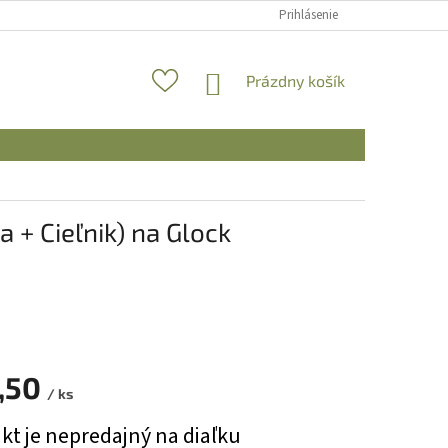
Prihlásenie
NÁKUPNÝ
Prázdny košík
KOŠÍK
 + Cieľnik) na Glock
,50
/ ks
ová
kt je nepredajný na diaľku