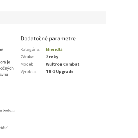
Dodatočné parametre
Kategória
:
Mieridlá
né
Záruka
:
2 roky
orá je
Model
:
Wultron Combat
 bočných
Výrobca
:
TR-1 Upgrade
rávnu
ým bodom
idiel