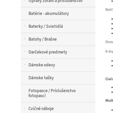
Upravy zbraní a príslušenstvo
Balíč
Batérie - akumulátory
Baterky / Svietidlá
Batohy / Brašne
Dostu
Darčekové predmety
K dis
Dámske odevy
Dámske tašky
Cieľn
Fotopasce / Príslušenstvo
fotopascí
Mušk
Cvičné náboje