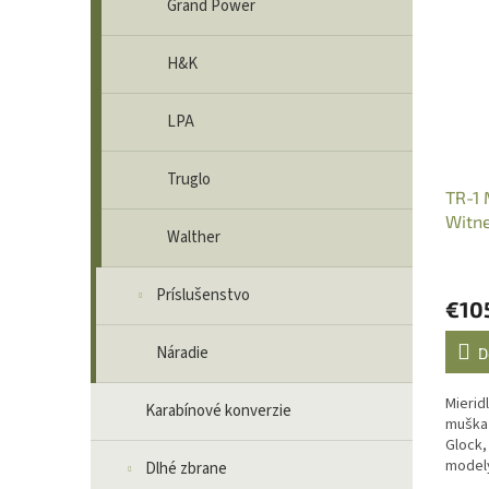
Grand Power
H&K
LPA
Truglo
TR-1 
Witne
Walther
na Gl
Príslušenstvo
€10
Náradie
D
Mierid
Karabínové konverzie
muška 
Glock,
modely
Dlhé zbrane