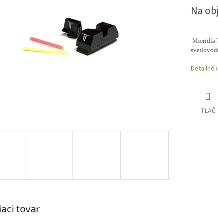
Na ob
Mieridlá 
svetlovod
Detailné 
TLAČ
iaci tovar