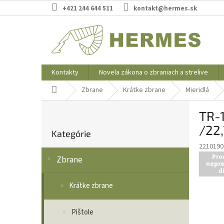
Prejsť
+421 244 644 511
kontakt@hermes.sk
na
obsah
Kontakty
Novela zákona o zbraniach a strelive
Domov
Zbrane
Krátke zbrane
Mieridlá
B
TR-1
o
Preskočiť
č
/22
Kategórie
kategórie
n
2210190
ý
Pro
Zbrane
p
nepre
a
d
n
Krátke zbrane
e
l
Pištole