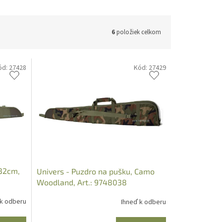
6
položiek celkom
ód:
27428
Kód:
27429
132cm,
Univers - Puzdro na pušku, Camo
Woodland, Art.: 9748038
 k odberu
Ihneď k odberu