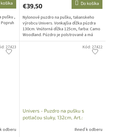
 košíka
Do košíka
€39,50
 pušku ,
Nylonové puzdro na pušku, talianskeho
. Popruh
výrobcu Univers. Vonkajšia dĺžka púzdra
130cm. Vnútorná dĺžka 125cm, farba: Camo
Woodland. Púzdro je polstrované a má
popruh na rameno.
ód:
27423
Kód:
27422
Univers - Puzdro na pušku s
potlačou sluky, 132cm, Art.:
97070882
 k odberu
Ihneď k odberu