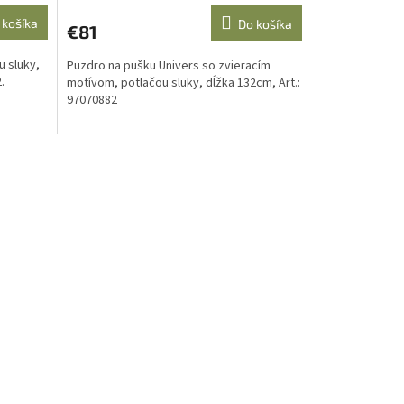
 košíka
Do košíka
€81
u sluky,
Puzdro na pušku Univers so zvieracím
.
motívom, potlačou sluky, dĺžka 132cm, Art.:
97070882