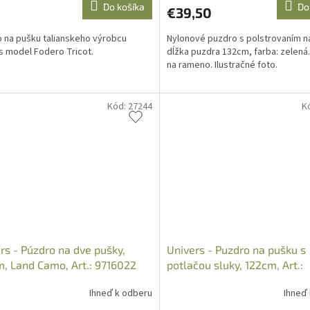
Do košíka
Do
€39,50
 na pušku talianskeho výrobcu
Nylonové puzdro s polstrovaním na
s model Fodero Tricot.
dĺžka puzdra 132cm, farba: zelená
na rameno. Ilustračné foto.
Kód:
27244
K
rs - Púzdro na dve pušky,
Univers - Puzdro na pušku s
, Land Camo, Art.: 9716022
potlačou sluky, 122cm, Art.:
97071882
Ihneď k odberu
Ihneď