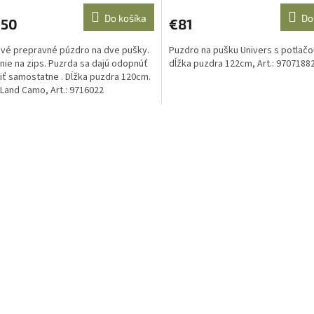
Do košíka
Do
,50
€81
vé prepravné púzdro na dve pušky.
Puzdro na pušku Univers s potlačo
nie na zips. Puzrda sa dajú odopnúť
dĺžka puzdra 122cm, Art.: 97071882
iť samostatne . Dĺžka puzdra 120cm.
 Land Camo, Art.: 9716022
O
v
l
á
d
a
c
i
e
p
r
v
k
y
v