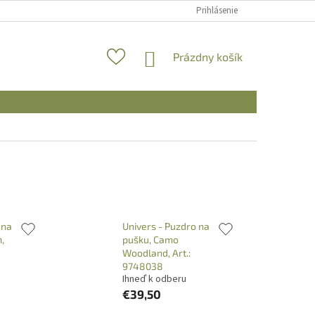
Prihlásenie
NÁKUPNÝ
Prázdny košík
KOŠÍK
 na
Univers - Puzdro na
,
pušku, Camo
Woodland, Art.:
9748038
Ihneď k odberu
€39,50