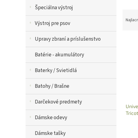
V
Špeciálna výstroj
R
ý
a
p
Najlac
Výstroj pre psov
d
i
e
s
Upravy zbraní a príslušenstvo
n
p
i
r
e
o
Batérie - akumulátory
p
d
r
u
Baterky / Svietidlá
o
k
d
t
Batohy / Brašne
u
o
k
v
t
Darčekové predmety
Unive
o
Trico
v
Dámske odevy
Dámske tašky