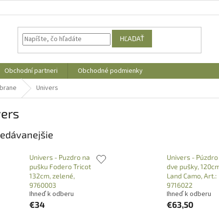
HĽADAŤ
Obchodní partneri
Obchodné podmienky
zbrane
Univers
vers
edávanejšie
Univers - Puzdro na
Univers - Púzdro
pušku Fodero Tricot
dve pušky, 120cm
132cm, zelené,
Land Camo, Art.:
9760003
9716022
Ihneď k odberu
Ihneď k odberu
€34
€63,50