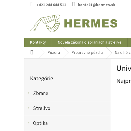
Prejsť
+421 244 644 511
kontakt@hermes.sk
na
obsah
Kontakty
Novela zákona o zbraniach a strelive
Domov
Púzdra
Prepravné púzdra
Na dlhé 
B
Uni
o
Preskočiť
č
Kategórie
kategórie
Najpr
n
ý
Zbrane
p
a
n
Strelivo
e
l
Optika