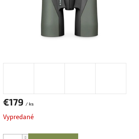
€179
/ ks
Jednotková
Vypredané
cena: