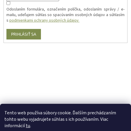
Odoslaním formulára, označením políčka, odoslaním správy / e-
mailu, udeľujem súhlas so spacúvaním osobných údajov a súhlasím
s
podmienkami ochrany osobných údajov
PRIHLÁSIŤ SA
Tento web používa súbory cookie. Ďalším prechádzaním
tohto webu vyjadrujete súhlas s ich používaním. Viac
informácií
tu
.