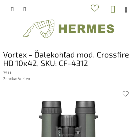
Prejsť
NÁKUP
na
obsah
KOŠÍK
Vortex - Ďalekohľad mod. Crossfire
HD 10x42, SKU: CF-4312
7511
Značka:
Vortex