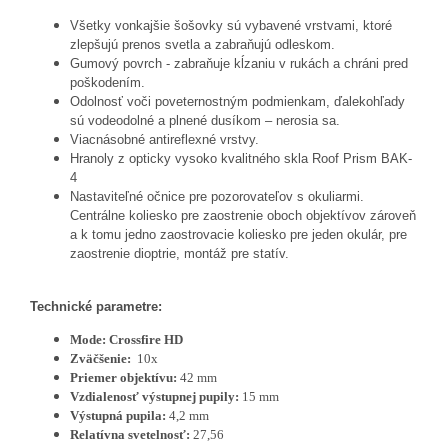
Všetky vonkajšie šošovky sú vybavené vrstvami, ktoré
zlepšujú prenos svetla a zabraňujú odleskom.
Gumový povrch - zabraňuje kĺzaniu v rukách a chráni pred
poškodením.
Odolnosť voči poveternostným podmienkam, ďalekohľady
sú vodeodolné a plnené dusíkom – nerosia sa.
Viacnásobné antireflexné vrstv
y
.
Hranoly z opticky vysoko kvalitného skla Roof Prism BAK-
4
Nastaviteľné očnice pre pozorovateľov s okuliarmi.
Centrálne koliesko pre zaostrenie oboch objektívov zároveň
a k tomu jedno zaostrovacie koliesko pre jeden okulár, pre
zaostrenie dioptrie, montáž pre statív.
Technické parametre:
Mode: Crossfire HD
Zväčšenie:
10x
Priemer objektívu:
42 mm
Vzdialenosť výstupnej pupily:
15 mm
Výstupná pupila:
4,2 mm
Relatívna svetelnosť:
27,56