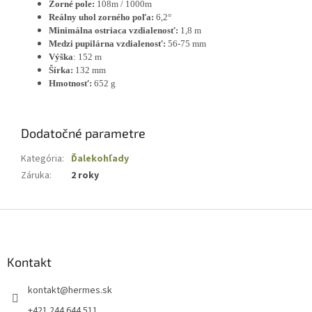
Zorné pole:
108m / 1000m
Reálny uhol zorného poľa:
6,2°
Minimálna ostriaca vzdialenosť:
1,8 m
Medzi pupilárna vzdialenosť:
56
-75 mm
Výška
: 152 m
Šírka:
132 mm
Hmotnosť:
652 g
Dodatočné parametre
Kategória
:
Ďalekohľady
Záruka
:
2 roky
Z
á
p
ä
Kontakt
t
kontakt
@
hermes.sk
i
e
+421 244 644 511