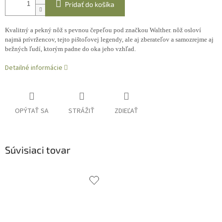
Pridať do košíka
Kvalitný a pekný nôž s pevnou čepeľou pod značkou Walther. nôž osloví
najmä prívržencov, tejto pištoľovej legendy, ale aj zberateľov a samozrejme aj
bežných ľudí, ktorým padne do oka jeho vzhľad.
Detailné informácie
OPÝTAŤ SA
STRÁŽIŤ
ZDIEĽAŤ
Súvisiaci tovar