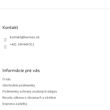
Z
á
p
ä
Kontakt
t
kontakt
@
hermes.sk
i
e
+421 244 644 511
Informácie pre vás
O nás
Obchodné podmienky
Podmienky ochrany osobných údajov
Novela zákona o zbraniach a strelive
Doprava a platby