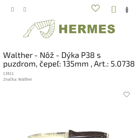
Prejsť
NÁKUP
na
obsah
KOŠÍK
Walther - Nôž - Dýka P38 s
puzdrom, čepeľ: 135mm , Art.: 5.0738
13811
Značka:
Walther