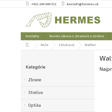
Prejsť
+421 244 644 511
kontakt@hermes.sk
na
obsah
Kontakty
Novela zákona o zbraniach a strelive
Domov
Nože
Zatváracie
Walther
B
Wal
o
Preskočiť
č
Kategórie
kategórie
Najpr
n
ý
Zbrane
p
a
n
Strelivo
e
l
Optika