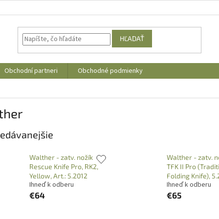
HĽADAŤ
Obchodní partneri
Obchodné podmienky
ther
edávanejšie
Walther - zatv. nožík
Walther - zatv. n
Rescue Knife Pro, RK2,
TFK II Pro (Tradit
Yellow, Art.: 5.2012
Folding Knife), 5
Ihneď k odberu
Ihneď k odberu
€64
€65