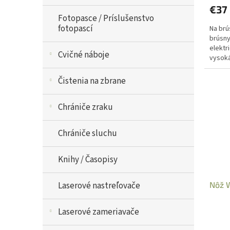
€37
Fotopasce / Príslušenstvo
fotopascí
Na brú
brúsny
elektr
Cvičné náboje
vysoká
násled
Čistenia na zbrane
Chrániče zraku
Chrániče sluchu
Knihy / Časopisy
Laserové nastreľovače
Nôž W
Laserové zameriavače