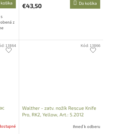
 košíka
Do košíka
€43,50
 s
robená z
ne
ód:
13864
Kód:
13866
Tac
Walther - zatv. nožík Rescue Knife
Pro, RK2, Yellow, Art.: 5.2012
dostupné
Ihneď k odberu