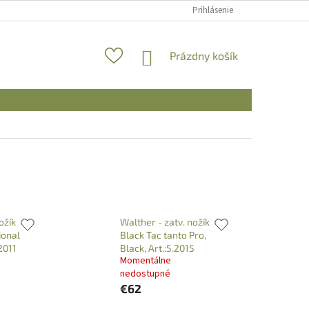
Prihlásenie
NÁKUPNÝ
Prázdny košík
KOŠÍK
ožík
Walther - zatv. nožík
ional
Black Tac tanto Pro,
.2011
Black, Art.:5.2015
Momentálne
nedostupné
€62