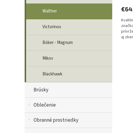
€64
Walther
Kvalit
značko
Victorinox
prívrž
aj zbe
Böker - Magnum
ľudí, 
Mikov
Blackhawk
Brúsky
Oblečenie
Obranné prostriedky