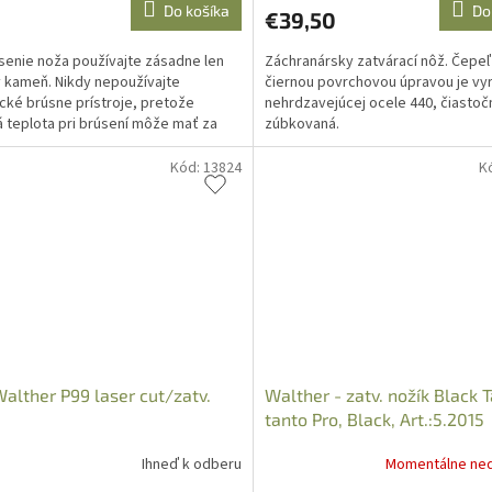
Do košíka
Do
€39,50
senie noža používajte zásadne len
Záchranársky zatvárací nôž. Čepeľ
 kameň. Nikdy nepoužívajte
čiernou povrchovou úpravou je vy
ické brúsne prístroje, pretože
nehrdzavejúcej ocele 440, čiastoč
 teplota pri brúsení môže mať za
zúbkovaná.
ok stratu tvrdosti ocele.
Kód:
13824
K
alther P99 laser cut/zatv.
Walther - zatv. nožík Black 
tanto Pro, Black, Art.:5.2015
Ihneď k odberu
Momentálne ne