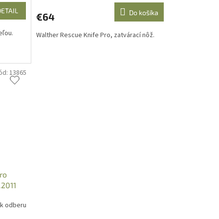
DETAIL
Do košíka
€64
eľou.
Walther Rescue Knife Pro, zatvárací nôž.
ód:
13865
Pro
.2011
 k odberu