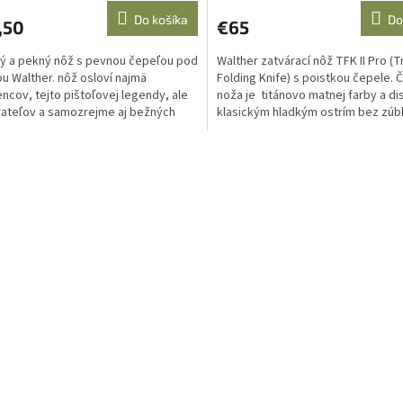
Do košíka
Do
,50
€65
ný a pekný nôž s pevnou čepeľou pod
Walther zatvárací nôž TFK II Pro (T
u Walther. nôž osloví najmä
Folding Knife) s poistkou čepele. 
encov, tejto pištoľovej legendy, ale
noža je titánovo matnej farby a d
rateľov a samozrejme aj bežných
klasickým hladkým ostrím bez zú
ktorým padne...
O
v
l
á
d
a
c
i
e
p
r
v
k
y
v