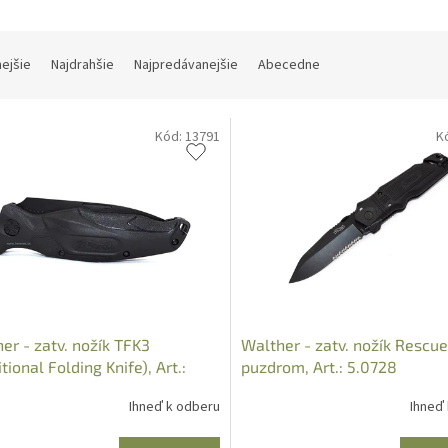
nejšie
Najdrahšie
Najpredávanejšie
Abecedne
Kód:
13791
K
er - zatv. nožík TFK3
Walther - zatv. nožík Rescue
tional Folding Knife), Art.:
puzdrom, Art.: 5.0728
9
Ihneď k odberu
Ihneď