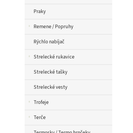
Praky
Remene / Popruhy
Rýchlo nabíjač
Strelecké rukavice
Strelecké tašky
Strelecké vesty
Trofeje
Terče
Termosky / Termo hrnčeky