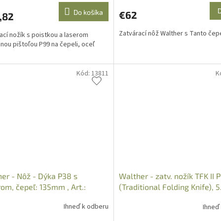
Do košíka
€62
,82
Zatvárací nôž Walther s Tanto čep
ací nožík s poistkou a laserom
nou pištoľou P99 na čepeli, oceľ
Kód:
13811
K
er - Nôž - Dýka P38 s
Walther - zatv. nožík TFK II 
om, čepeľ: 135mm , Art.:
(Traditional Folding Knife), 5
38
Ihneď k odberu
Ihneď