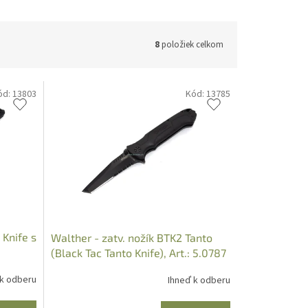
8
položiek celkom
ód:
13803
Kód:
13785
 Knife s
Walther - zatv. nožík BTK2 Tanto
(Black Tac Tanto Knife), Art.: 5.0787
 k odberu
Ihneď k odberu