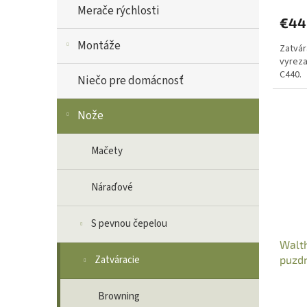
Merače rýchlosti
€44
Montáže
Zatvár
vyreza
C440.
Niečo pre domácnosť
Nože
Mačety
Náraďové
S pevnou čepelou
Walth
puzdr
Zatváracie
5.07
Browning