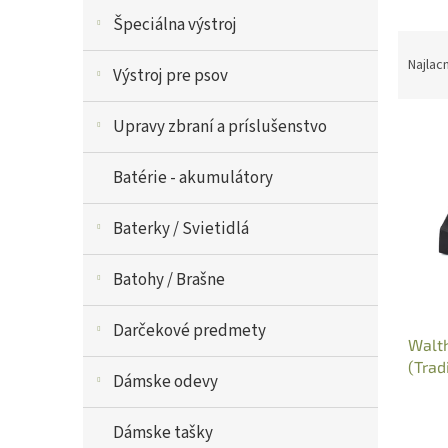
V
Špeciálna výstroj
R
ý
a
p
Najlac
Výstroj pre psov
d
i
e
s
Upravy zbraní a príslušenstvo
n
p
i
r
e
o
Batérie - akumulátory
p
d
r
u
Baterky / Svietidlá
o
k
d
t
Batohy / Brašne
u
o
k
v
t
Darčekové predmety
Walth
o
(Tradi
v
Dámske odevy
5.077
Dámske tašky