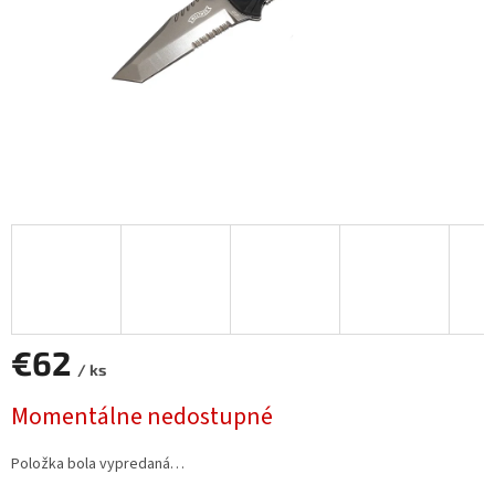
€62
/ ks
Jednotková
Momentálne nedostupné
cena:
Položka bola vypredaná…