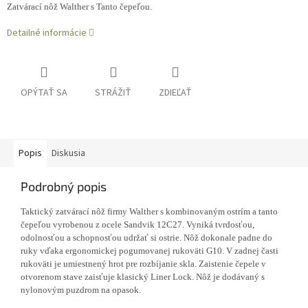
Zatvárací nôž Walther s Tanto čepeľou.
Detailné informácie
OPÝTAŤ SA
STRÁŽIŤ
ZDIEĽAŤ
Popis
Diskusia
Podrobný popis
Taktický zatvárací nôž firmy Walther s kombinovaným ostrím a tanto
čepeľou vyrobenou z ocele Sandvik 12C27. Vyniká tvrdosťou,
odolnosťou a schopnosťou udržať si ostrie. Nôž dokonale padne do
ruky vďaka ergonomickej pogumovanej rukoväti G10. V zadnej časti
rukoväti je umiestnený hrot pre rozbíjanie skla. Zaistenie čepele v
otvorenom stave zaisťuje klasický Liner Lock. Nôž je dodávaný s
nylonovým puzdrom na opasok.