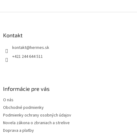
Z
á
p
ä
Kontakt
t
kontakt
@
hermes.sk
i
e
+421 244 644 511
Informácie pre vás
O nás
Obchodné podmienky
Podmienky ochrany osobných údajov
Novela zákona o zbraniach a strelive
Doprava a platby