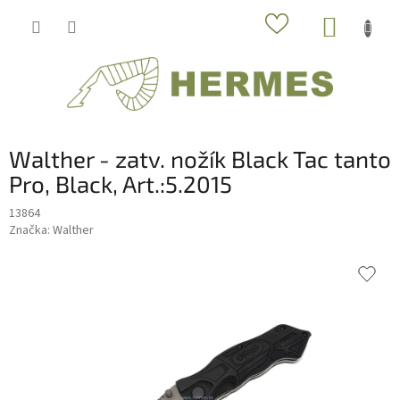
Prejsť
NÁKUP
na
obsah
KOŠÍK
Walther - zatv. nožík Black Tac tanto
Pro, Black, Art.:5.2015
13864
Značka:
Walther