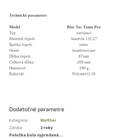
Technické parametre:
Model
Blac Tac Tanto Pro
Typ
zatvárací
Materiál čepele
Sandvik 12C27
Špička čepele
tanto
Ostrie
kombinované
Dĺžka čepele
87mm
Celková dĺžka
209 mm
Hmotnosť
190 g
Rukoväť
Polymer G-10
Dodatočné parametre
Kategória
:
Walther
Záruka
:
2 roky
Položka bola vypredaná…