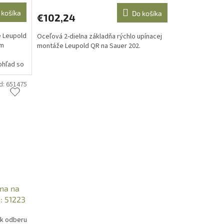
 košíka
Do košíka
€102,24
e Leupold
Oceľová 2-dielna základňa rýchlo upínacej
om
montáže Leupold QR na Sauer 202.
ohľad so
d:
651475
na na
.: 51223
 k odberu