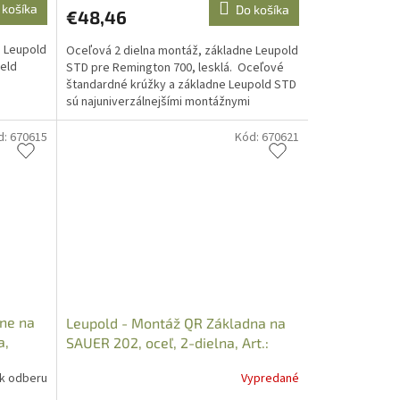
 košíka
Do košíka
€48,46
a Leupold
Oceľová 2 dielna montáž, základne Leupold
ield
STD pre Remington 700, lesklá. Oceľové
štandardné krúžky a základne Leupold STD
sú najuniverzálnejšími montážnymi
systémami zo...
d:
670615
Kód:
670621
ne na
Leupold - Montáž QR Základna na
a,
SAUER 202, oceľ, 2-dielna, Art.:
 k odberu
Vypredané