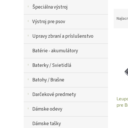
V
Špeciálna výstroj
R
ý
a
p
Najlac
Výstroj pre psov
d
i
e
s
Upravy zbraní a príslušenstvo
n
p
i
r
e
o
Batérie - akumulátory
p
d
r
u
Baterky / Svietidlá
o
k
d
t
Batohy / Brašne
u
o
k
v
t
Darčekové predmety
Leupo
o
pre B
v
Dámske odevy
Dámske tašky