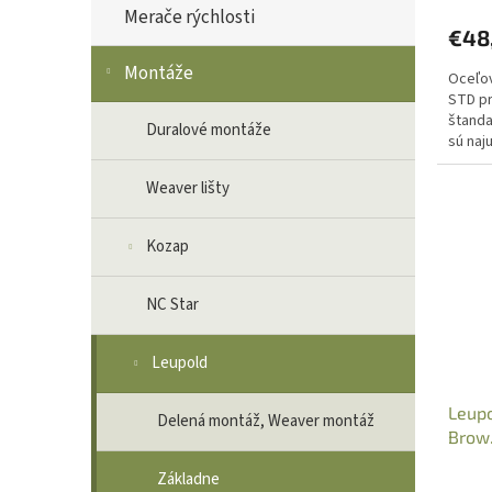
Merače rýchlosti
€48
Montáže
Oceľov
STD pr
štanda
Duralové montáže
sú naj
systém
Weaver lišty
Kozap
NC Star
Leupold
Leupo
Delená montáž, Weaver montáž
Brow.
5005
Základne