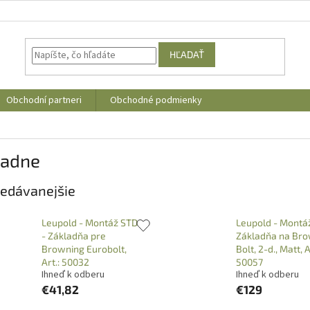
HĽADAŤ
Obchodní partneri
Obchodné podmienky
ladne
edávanejšie
Leupold - Montáž STD
Leupold - Montá
- Základňa pre
Základňa na Bro
Browning Eurobolt,
Bolt, 2-d., Matt, A
Art.: 50032
50057
Ihneď k odberu
Ihneď k odberu
€41,82
€129