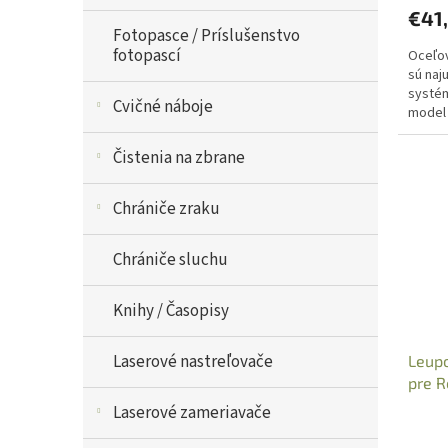
€41
Fotopasce / Príslušenstvo
fotopascí
Oceľov
sú naj
systém
Cvičné náboje
model 
je perf
Čistenia na zbrane
Chrániče zraku
Chrániče sluchu
Knihy / Časopisy
Laserové nastreľovače
Leupo
pre R
Laserové zameriavače