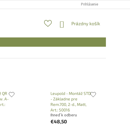
Prihlásenie
NÁKUPNÝ
Prázdny košík
KOŠÍK
ž QR
Leupold - Montáž STD
w. A-
- Základne pre
rt.:
Rem.700, 2-d., Matt,
Art.: 50016
Ihneď k odberu
€48,50