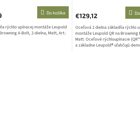
Do košíka
Do
9
€129,12
ňa rýchlo upínacej montáže Leupold
Oceľová 2 dielna základňa rýchlo u
Browning A-Bolt, 2-dielna, Matt, Art.:
montáže Leupold QR na Browning 
Matt. Oceľové rýchloupínacie (QR™
a základne Leupold® uľahčujú dem
optiky zo zbrane a...
O
v
l
á
d
a
c
i
e
p
r
v
k
y