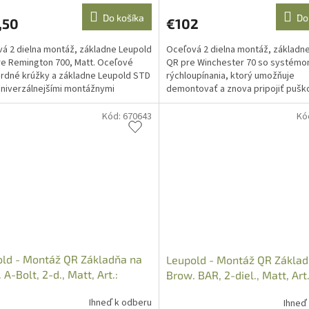
Do košíka
Do
,50
€102
á 2 dielna montáž, základne Leupold
Oceľová 2 dielna montáž, základn
e Remington 700, Matt. Oceľové
QR pre Winchester 70 so systém
rdné krúžky a základne Leupold STD
rýchloupínania, ktorý umožňuje
univerzálnejšími montážnymi
demontovať a znova pripojiť pušk
ami zo...
zachovaním nulového...
Kód:
670643
Kó
ld - Montáž QR Základňa na
Leupold - Montáž QR Základ
 A-Bolt, 2-d., Matt, Art.:
Brow. BAR, 2-diel., Matt, Art
7
Ihneď k odberu
Ihneď