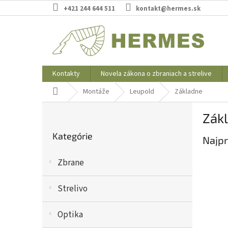
Prejsť
+421 244 644 511
kontakt@hermes.sk
na
obsah
Kontakty
Novela zákona o zbraniach a strelive
Domov
Montáže
Leupold
Základne
B
Zák
o
Preskočiť
č
Kategórie
kategórie
Najpr
n
ý
Zbrane
p
a
n
Strelivo
e
l
Optika