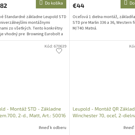
Do košíka
Do
,82
€44
é štandardné základne Leupold STD
Oceľová 1 dielna montáž, základň
univerzálnejšími montážnymi
STD pre Marlin 336 a 36, Western f
ami zo všetkých. Tento konkrétny
M/740. Matná.
je vhodný pre Browning Eurobolt a
ektnou...
Kód:
670639
Kó
ld - Montáž STD - Základne
Leupold - Montáž QR Základ
em.700, 2-d., Matt, Art.: 50016
Winchester 70, oceľ, 2-dieln
50053
Ihneď k odberu
Ihneď