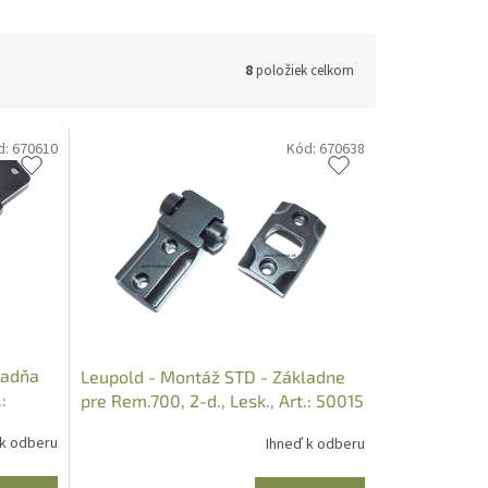
8
položiek celkom
d:
670610
Kód:
670638
ladňa
Leupold - Montáž STD - Základne
:
pre Rem.700, 2-d., Lesk., Art.: 50015
 k odberu
Ihneď k odberu