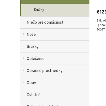
Krúžky
€12
Základ
Niečo pre domácnosť
QR na 
50057.
Nože
Brúsky
Oblečenie
Obranné prostriedky
Obuv
Ostatné