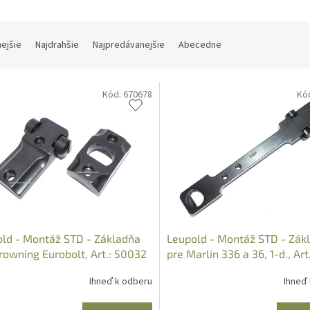
nejšie
Najdrahšie
Najpredávanejšie
Abecedne
Kód:
670678
Kó
ld - Montáž STD - Základňa
Leupold - Montáž STD - Zák
rowning Eurobolt, Art.: 50032
pre Marlin 336 a 36, 1-d., Art.
49987
Ihneď k odberu
Ihneď