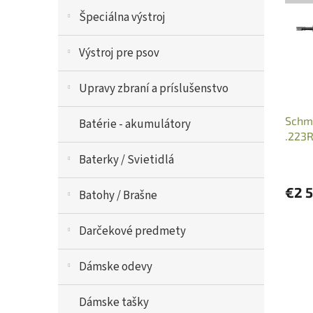
e
i
p
Špeciálna výstroj
s
r
p
o
Výstroj pre psov
r
d
o
u
Upravy zbraní a príslušenstvo
d
k
u
t
Schme
k
o
Batérie - akumulátory
.223R
t
v
o
Baterky / Svietidlá
v
€2 
Batohy / Brašne
Darčekové predmety
Dámske odevy
Dámske tašky