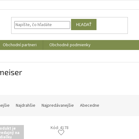
HĽADAŤ
Obchodní partneri
Obchodné podmienky
meiser
nejšie
Najdrahšie
Najpredávanejšie
Abecedne
Kód:
4178
odukt je
redajný na
diaľku