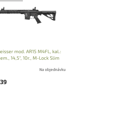
isser mod. AR15 M4FL, kal.:
em., 14,5", 10r., M-Lock Slim
Na objednávku
539
O
v
l
á
d
a
c