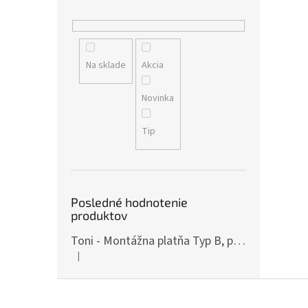
Na sklade
Akcia
Novinka
Tip
Posledné hodnotenie
produktov
Toni - Montážna platňa Typ B, pre ČZ P-10, Art.: OPXCZP10B
|
Hodnotenie produktu je 5 z 5 hviezdičiek.
Z
á