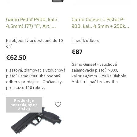
d
u
k
Gamo Pištoľ P900, kal.:
Gamo Gunset = Pištoľ P-
t
4,5mm(.177) "F", Art.:
900, kal.: 4,5mm + 250ks
o
6111029
Diabolo Match + lapač,
v
Na objednávku dostupné do 10
Ihneď k odberu
dní
€87
€62,50
Gamo Gunset - vzuchová
Plastová, zlamovacia vzduchová
zalamovacia pištoľ P-900,
pištoľ Gamo P900. Iba osobný
kalibru 4,5mm + 250ks Diabolo
odber v predajni na Občiansky
Match + lapač brokov. Iba
preukaz od 18 rokov,
osobný odber v predajni na
nezasielame na dobierku.
Občiansky preukaz osobám
starším ako 18...
Produkt je
nepredajný na
diaľku