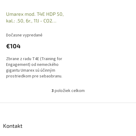
Umarex mod. T4E HDP 50,
kal.: .50, 6r., 11J - CO2
pištoľ, Art. 2.4766
Dočasne vypredané
€104
Zbrane z radu T4E (Training for
Engagement) od nemeckého
gigantu Umarex sú účinným
prostriedkom pre sebaobranu.
Iba osobný odber v predajni po
predložení Občianskeho
3
položiek celkom
O
preukazu,...
v
l
Z
á
á
d
p
a
ä
Kontakt
c
t
i