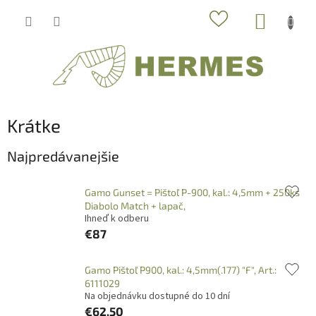
Prejsť
NÁKUP
na
obsah
KOŠÍK
Krátke
Najpredávanejšie
Gamo Gunset = Pištoľ P-900, kal.: 4,5mm + 250ks
Diabolo Match + lapač,
Ihneď k odberu
€87
Gamo Pištoľ P900, kal.: 4,5mm(.177) "F", Art.:
6111029
Na objednávku dostupné do 10 dní
€62,50