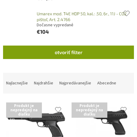
Umarex mod. T4E HDP 50, kal.: .50, 6r., 11J - CO2
pištoľ, Art. 2.4766
Dočasne vypredané
€104
V
otvoriť filter
ý
p
i
s
R
p
a
Najlacnejšie
Najdrahšie
Najpredávanejšie
Abecedne
r
d
o
e
d
n
Produkt je
Produkt je
u
i
nepredajný na
nepredajný na
diaľku
diaľku
k
e
t
p
o
r
v
o