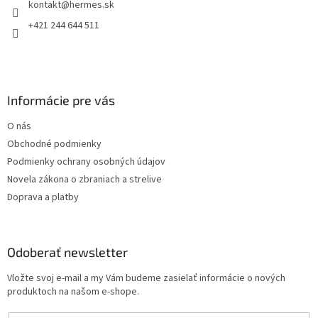
kontakt
@
hermes.sk
i
e
p
e
+421 244 644 511
r
v
k
y
v
Informácie pre vás
ý
p
O nás
i
s
Obchodné podmienky
u
Podmienky ochrany osobných údajov
Novela zákona o zbraniach a strelive
Doprava a platby
Odoberať newsletter
Vložte svoj e-mail a my Vám budeme zasielať informácie o nových
produktoch na našom e-shope.