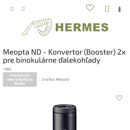
Prejsť
NÁKUP
na
obsah
KOŠÍK
Meopta ND - Konvertor (Booster) 2x
pre binokulárne ďalekohľady
7960
Produkt je
Značka:
Meopta
nepredajný na
diaľku