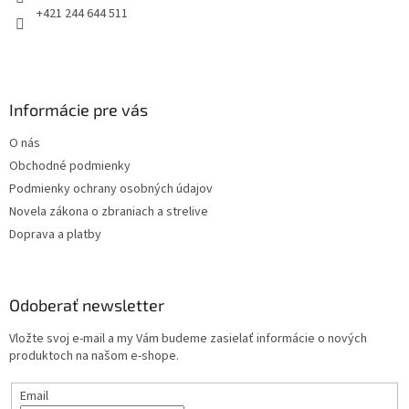
e
+421 244 644 511
Informácie pre vás
O nás
Obchodné podmienky
Podmienky ochrany osobných údajov
Novela zákona o zbraniach a strelive
Doprava a platby
Odoberať newsletter
Vložte svoj e-mail a my Vám budeme zasielať informácie o nových
produktoch na našom e-shope.
Email