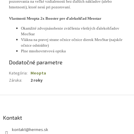
pozorovania na veľké vzdialenosti bez ďalších nákladov (alebo
hmotnosti), ktoré nesú pri pozorovaní.
Vlastnosti Meopta 2x Booster pre ďalekohľad Meostar
Okamžité zdvojnásobenie zväčšenia všetkých ďalekohľadov
MeoStar
Vlákna na pravej strane očnice očnice dierok MeoStar (najskôr
očnice odstráňte)
Plne mnohovrstvová optika
Dodatočné parametre
Kategória
:
Meopta
Záruka
:
2 roky
Z
á
p
ä
Kontakt
t
kontakt
@
hermes.sk
i