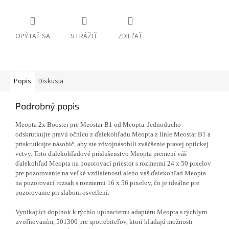
OPÝTAŤ SA
STRÁŽIŤ
ZDIEĽAŤ
Popis
Diskusia
Podrobný popis
Meopta 2x Booster pre Meostar B1 od Meopta. Jednoducho
odskrutkujte pravú očnicu z ďalekohľadu Meopta z línie Meostar B1 a
priskrutkujte násobič, aby ste zdvojnásobili zväčšenie pravej optickej
vetvy. Toto ďalekohľadové príslušenstvo Meopta premení váš
ďalekohľad Meopta na pozorovací priestor s rozmermi 24 x 50 pixelov
pre pozorovanie na veľké vzdialenosti alebo váš ďalekohľad Meopta
na pozorovací rozsah s rozmermi 16 x 56 pixelov, čo je ideálne pre
pozorovanie pri slabom osvetlení.
Vynikajúci doplnok k rýchlo upínaciemu adaptéru Meopta s rýchlym
uvoľňovaním, 501300 pre spotrebiteľov, ktorí hľadajú možnosti