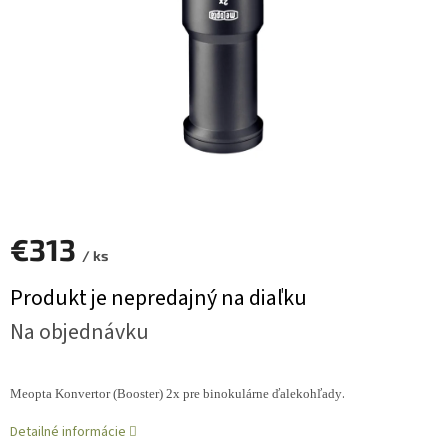
€313
/ ks
Jednotková
Produkt je nepredajný na diaľku
cena:
Na objednávku
.
Meopta Konvertor (Booster) 2x pre binokulárne ďalekohľady
Detailné informácie