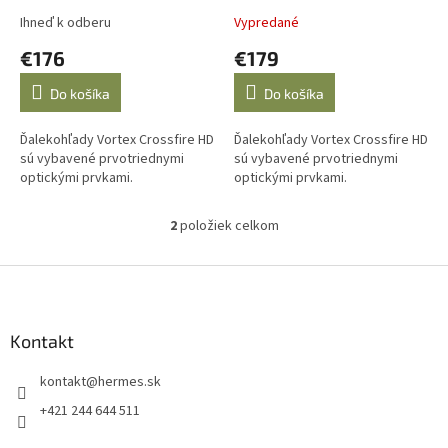
v
Ihneď k odberu
Vypredané
€176
€179
Do košíka
Do košíka
Ďalekohľady Vortex Crossfire HD
Ďalekohľady Vortex Crossfire HD
sú vybavené prvotriednymi
sú vybavené prvotriednymi
optickými prvkami.
optickými prvkami.
2
položiek celkom
O
v
l
Z
á
á
d
p
a
ä
Kontakt
c
t
i
kontakt
@
hermes.sk
i
e
p
e
+421 244 644 511
r
v