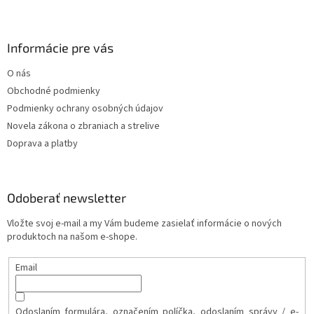
k
y
v
Informácie pre vás
ý
p
O nás
i
s
Obchodné podmienky
u
Podmienky ochrany osobných údajov
Novela zákona o zbraniach a strelive
Doprava a platby
Odoberať newsletter
Vložte svoj e-mail a my Vám budeme zasielať informácie o nových
produktoch na našom e-shope.
Email
Odoslaním formulára, označením políčka, odoslaním správy / e-