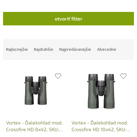
V
otvoriť filter
ý
p
i
s
R
p
a
Najlacnejšie
Najdrahšie
Najpredávanejšie
Abecedne
r
d
o
e
d
n
u
i
k
e
t
p
o
r
v
o
d
u
k
Vortex - Ďalekohľad mod.
Vortex - Ďalekohľad mod.
t
Crossfire HD 8x42, SKU:
Crossfire HD 10x42, SKU:
o
CF-4311
CF-4312