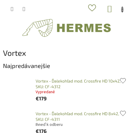
Prejsť
NÁKUP
na
obsah
KOŠÍK
Vortex
Najpredávanejšie
Vortex - Ďalekohľad mod. Crossfire HD 10x42,
SKU: CF-4312
Vypredané
€179
Vortex - Ďalekohľad mod. Crossfire HD 8x42,
SKU: CF-4311
Ihneď k odberu
€176