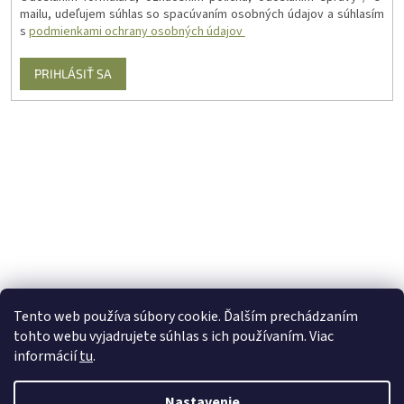
mailu, udeľujem súhlas so spacúvaním osobných údajov a súhlasím
s
podmienkami ochrany osobných údajov
PRIHLÁSIŤ SA
Tento web používa súbory cookie. Ďalším prechádzaním
tohto webu vyjadrujete súhlas s ich používaním. Viac
informácií
tu
.
Nastavenie