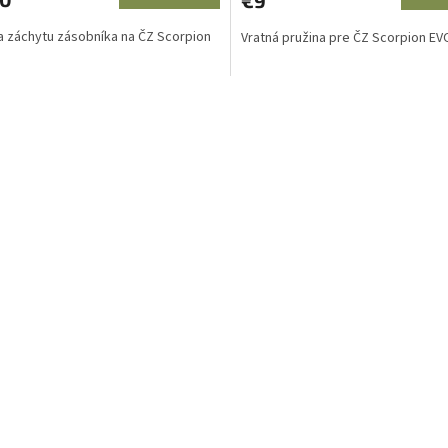
a záchytu zásobníka na ČZ Scorpion
Vratná pružina pre ČZ Scorpion EV
O
v
l
á
d
a
c
i
e
p
r
v
k
y
v
ý
p
i
s