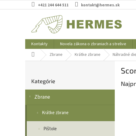
Prejsť
+421 244 644 511
kontakt@hermes.sk
na
obsah
Kontakty
Novela zákona o zbraniach a strelive
Domov
Zbrane
Krátke zbrane
Náhradné die
B
Sco
o
Preskočiť
č
Kategórie
kategórie
Najpr
n
ý
Zbrane
p
a
n
Krátke zbrane
e
l
Pištole