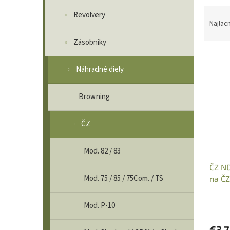
V
R
ý
Revolvery
a
p
Najlac
d
i
Zásobníky
e
s
n
p
i
r
Náhradné diely
e
o
p
d
Browning
r
u
o
k
d
ČZ
t
u
o
k
v
Mod. 82 / 83
t
ČZ ND
o
Mod. 75 / 85 / 75Com. / TS
na ČZ
v
Mod. P-10
€3,