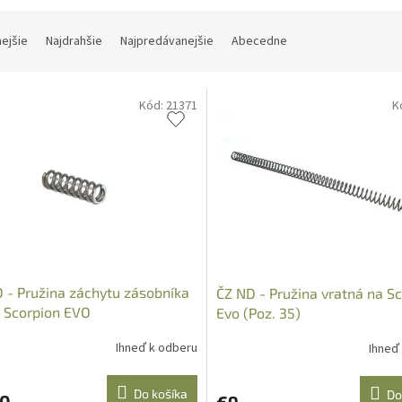
nejšie
Najdrahšie
Najpredávanejšie
Abecedne
Kód:
21371
K
 - Pružina záchytu zásobníka
ČZ ND - Pružina vratná na S
 Scorpion EVO
Evo (Poz. 35)
Ihneď k odberu
Ihneď
Do košíka
Do
70
€9