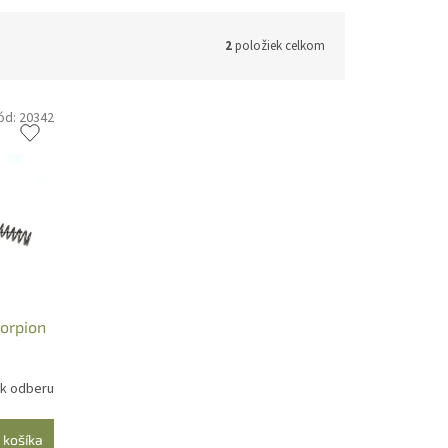
2
položiek celkom
ód:
20342
corpion
 k odberu
 košíka