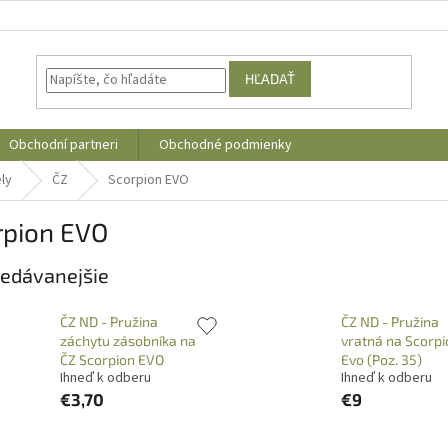
HĽADAŤ
Obchodní partneri
Obchodné podmienky
ly
ČZ
Scorpion EVO
rpion EVO
edávanejšie
ČZ ND - Pružina
ČZ ND - Pružina
záchytu zásobníka na
vratná na Scorpi
ČZ Scorpion EVO
Evo (Poz. 35)
Ihneď k odberu
Ihneď k odberu
€3,70
€9