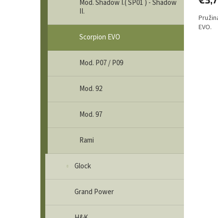
Mod. Shadow I.( SP01 ) - Shadow
II.
Pružin
EVO.
Scorpion EVO
Mod. P07 / P09
Mod. 92
Mod. 97
Rami
Glock
Grand Power
H&K