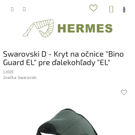
Prejsť
NÁKUP
na
obsah
KOŠÍK
Swarovski D - Kryt na očnice "Bino
Guard EL" pre ďalekohľady "EL"
12025
Značka:
Swarovski