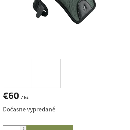
€60
/ ks
Jednotková
Dočasne vypredané
cena: