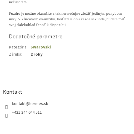
nečistotám.
Puzdro je možné okamžite a takmer nečujne zložiť jediným pohybom
ruky. V kľúčovom okamžiku, keď hrá úlohu každá sekunda, budete mať
svoj ďalekohlad ihneď k dispozícii.
Dodatočné parametre
Kategória
:
Swarovski
Záruka
:
2 roky
Z
á
p
ä
Kontakt
t
kontakt
@
hermes.sk
i
e
+421 244 644 511