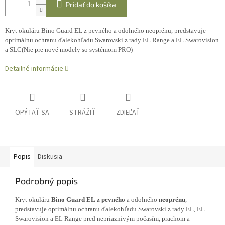
Pridať do košíka
Kryt okuláru Bino Guard EL z pevného a odolného neoprénu, predstavuje
optimálnu ochranu ďalekohľadu Swarovski z rady EL Range a EL Swarovision
a SLC(Nie pre nové modely so systémom PRO)
Detailné informácie
OPÝTAŤ SA
STRÁŽIŤ
ZDIEĽAŤ
Popis
Diskusia
Podrobný popis
Kryt okuláru
Bino Guard EL
z pevného
a odolného
neoprénu
,
predstavuje optimálnu ochranu ďalekohľadu Swarovski z rady EL, EL
Swarovision a EL Range pred nepriaznivým počasím, prachom a