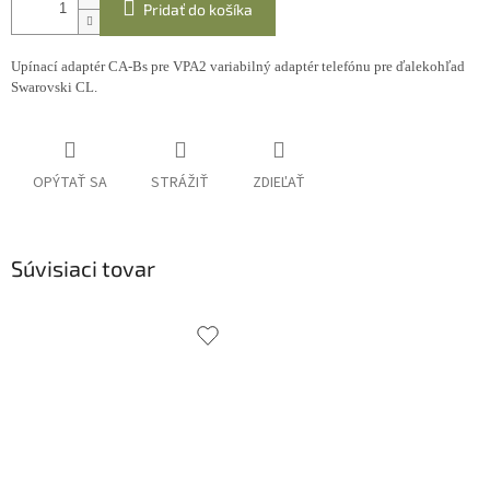
Pridať do košíka
Upínací adaptér CA-Bs pre VPA2 variabilný adaptér telefónu pre ďalekohľad
Swarovski CL.
OPÝTAŤ SA
STRÁŽIŤ
ZDIEĽAŤ
Súvisiaci tovar