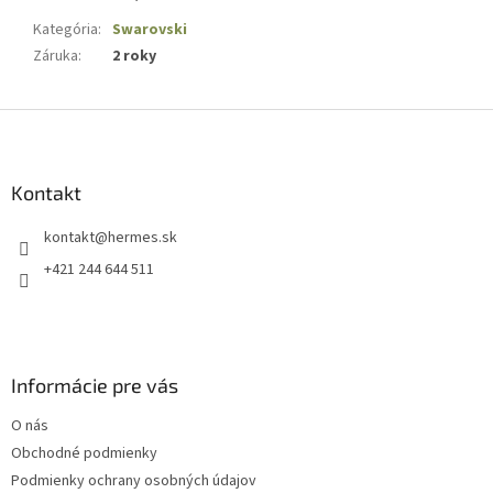
Kategória
:
Swarovski
Záruka
:
2 roky
Z
á
p
ä
Kontakt
t
kontakt
@
hermes.sk
i
e
+421 244 644 511
Informácie pre vás
O nás
Obchodné podmienky
Podmienky ochrany osobných údajov