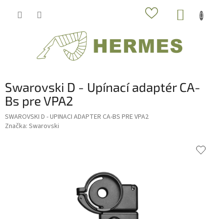
Prejsť
NÁKUP
na
obsah
KOŠÍK
Swarovski D - Upínací adaptér CA-
Bs pre VPA2
SWAROVSKI D - UPINACI ADAPTER CA-BS PRE VPA2
Značka:
Swarovski