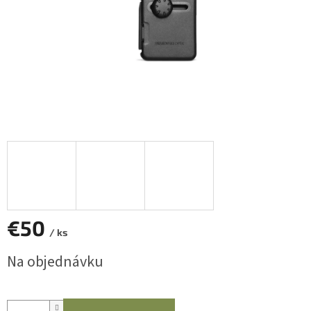
€50
/ ks
Jednotková
Na objednávku
cena: