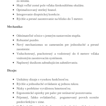
zo stromu.
Majú veľké zorné pole vďaka širokouhlému okuláru.
Optimalizovaný strešný hranol.
Integrovanie dioptrickej korekcie.
Rýchle a presné zaostrovanie na blízko do 5 metrov.
Mechanika:
Odnímateľné očnice s jemným nastavením stupňa.
Robustné puzdro.
Nový mechanizmus so zameraním pre jednoduché a presné
zaostrenie.
Vzduchotesný, prachotesný a vodotesný do 4 metrov vďaka
vnútorným zaostrovacím systémom.
Naplnený dusíkom zabraňujúcim zahmlievaniu.
Dizajn:
Unikátny dizajn s vysokou funkčnosťou.
Rýchle a jednoduché ovládanie aj jednou rukou.
Nízky s perfektne vyváženou hmotnosťou.
Ergonomické opierky pre palec pre neúnavné pozorovania.
Príjemný, ľahko ovládateľný, pogumovaný povrch oceníte
predovšetkým v zime.