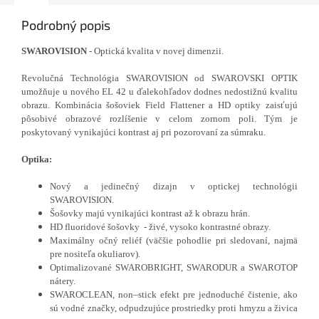
Podrobný popis
SWAROVISION
- Optická kvalita v novej dimenzii.
Revolučná Technológia SWAROVISION od SWAROVSKI OPTIK
umožňuje u nového EL 42 u ďalekohľadov dodnes nedostižnú kvalitu
obrazu. Kombinácia šošoviek Field Flattener a HD optiky zaisťujú
pôsobivé obrazové rozlíšenie v celom zornom poli. Tým je
poskytovaný vynikajúci kontrast aj pri pozorovaní za súmraku.
Optika:
Nový a jedinečný dizajn v optickej technológii
SWAROVISION.
Šošovky majú vynikajúci kontrast až k obrazu hrán.
HD fluoridové šošovky - živé, vysoko kontrastné obrazy.
Maximálny očný reliéf (väčšie pohodlie pri sledovaní, najmä
pre nositeľa okuliarov).
Optimalizované SWAROBRIGHT, SWARODUR a SWAROTOP
nátery.
SWAROCLEAN, non–stick efekt pre jednoduché čistenie, ako
sú vodné značky, odpudzujúce prostriedky proti hmyzu a živica