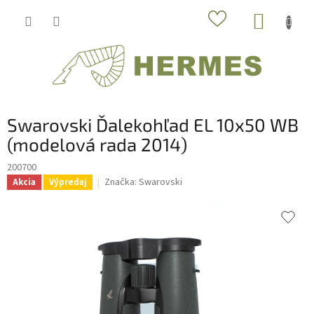
Prejsť
NÁKUP
na
obsah
KOŠÍK
Swarovski Ďalekohľad EL 10x50 WB
(modelová rada 2014)
200700
Značka:
Swarovski
Akcia
Výpredaj