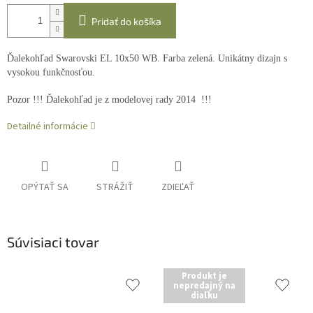
Pridať do košíka
Ďalekohľad Swarovski EL 10x50 WB. Farba zelená. Unikátny dizajn s
vysokou funkčnosťou.
Pozor !!! Ďalekohľad je z modelovej rady 2014 !!!
Detailné informácie
OPÝTAŤ SA
STRÁŽIŤ
ZDIEĽAŤ
Súvisiaci tovar
Produkt je
nepredajný na
diaľku