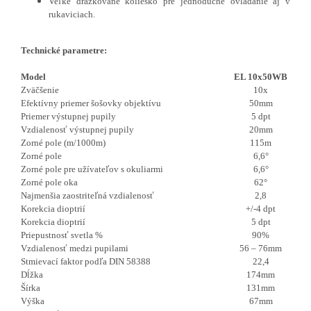
Veľké drážkované koliesko pre jednoduché ovládanie aj v
rukaviciach.
Technické parametre:
Model
EL 10x50WB
Zväčšenie
10x
Efektívny priemer šošovky objektívu
50mm
Priemer výstupnej pupily
5 dpt
Vzdialenosť výstupnej pupily
20mm
Zorné pole (m/1000m)
115m
Zorné pole
6,6°
Zorné pole pre užívateľov s okuliarmi
6,6°
Zorné pole oka
62°
Najmenšia zaostriteľná vzdialenosť
2,8
Korekcia dioptrií
+/-4 dpt
Korekcia dioptrií
5 dpt
Priepustnosť svetla %
90%
Vzdialenosť medzi pupilami
56 – 76mm
Stmievací faktor podľa DIN 58388
22,4
Dĺžka
174mm
Šírka
131mm
Výška
67mm