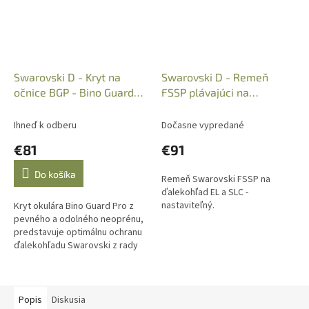
Swarovski D - Kryt na
Swarovski D - Remeň
očnice BGP - Bino Guard
FSSP plávajúci na
Pro (pre nové popruhy)
ďalekohľad EL a SLC -
staviteľný
Ihneď k odberu
Dočasne vypredané
€81
€91
Do košíka
Remeň Swarovski FSSP na
ďalekohľad EL a SLC -
nastaviteľný.
Kryt okulára Bino Guard Pro z
pevného a odolného neoprénu,
predstavuje optimálnu ochranu
ďalekohľadu Swarovski z rady
EL Range s novými popruhmi.
Popis
Diskusia