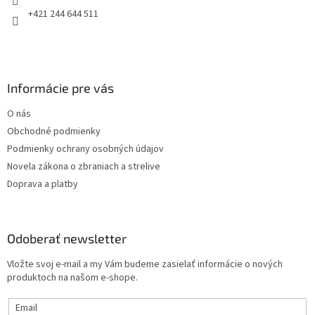
e
+421 244 644 511
Informácie pre vás
O nás
Obchodné podmienky
Podmienky ochrany osobných údajov
Novela zákona o zbraniach a strelive
Doprava a platby
Odoberať newsletter
Vložte svoj e-mail a my Vám budeme zasielať informácie o nových
produktoch na našom e-shope.
Email