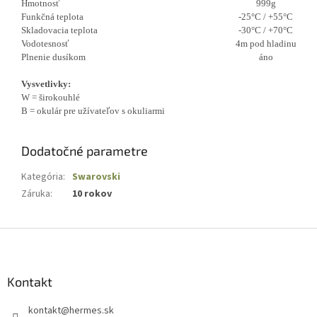
Hmotnosť
999g
Funkčná teplota
-25°C / +55°C
Skladovacia teplota
-30°C / +70°C
Vodotesnosť
4m pod hladinu
Plnenie dusíkom
áno
Vysvetlivky:
W = širokouhlé
B = okulár pre užívateľov s okuliarmi
Dodatočné parametre
Kategória
:
Swarovski
Záruka
:
10 rokov
Z
á
p
ä
Kontakt
t
kontakt
@
hermes.sk
i