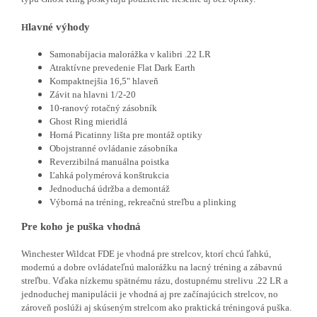
lavné výhody
H
Samonabíjacia malorážka v kalibri .22 LR
Atraktívne prevedenie Flat Dark Earth
Kompaktnejšia 16,5" hlaveň
Závit na hlavni 1/2-20
10-ranový rotačný zásobník
Ghost Ring mieridlá
Horná Picatinny lišta pre montáž optiky
Obojstranné ovládanie zásobníka
Reverzibilná manuálna poistka
Ľahká polymérová konštrukcia
Jednoduchá údržba a demontáž
Výborná na tréning, rekreačnú streľbu a plinking
Pre koho je puška vhodná
Winchester Wildcat FDE je vhodná pre strelcov, ktorí chcú ľahkú,
modernú a dobre ovládateľnú malorážku na lacný tréning a zábavnú
streľbu. Vďaka nízkemu spätnému rázu, dostupnému strelivu .22 LR a
jednoduchej manipulácii je vhodná aj pre začínajúcich strelcov, no
zároveň poslúži aj skúseným strelcom ako praktická tréningová puška.