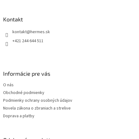
á
p
ä
Kontakt
t
kontakt
@
hermes.sk
i
e
+421 244 644 511
Informácie pre vás
O nás
Obchodné podmienky
Podmienky ochrany osobných údajov
Novela zákona o zbraniach a strelive
Doprava a platby