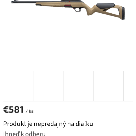
€581
/ ks
Jednotková
Produkt je nepredajný na diaľku
cena:
Ihneď k odberu