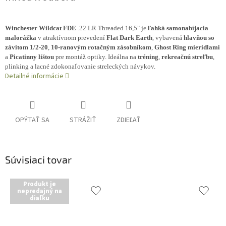
Winchester Wildcat FDE
.22 LR Threaded 16,5" je
ľahká samonabíjacia
malorážka
v atraktívnom prevedení
Flat Dark Earth
, vybavená
hlavňou so
závitom 1/2-20
,
10-ranovým rotačným zásobníkom
,
Ghost Ring mieridlami
a
Picatinny lištou
pre montáž optiky. Ideálna na
tréning
,
rekreačnú streľbu
,
plinking a lacné zdokonaľovanie streleckých návykov.
Detailné informácie
OPÝTAŤ SA
STRÁŽIŤ
ZDIEĽAŤ
Súvisiaci tovar
Produkt je
nepredajný na
diaľku