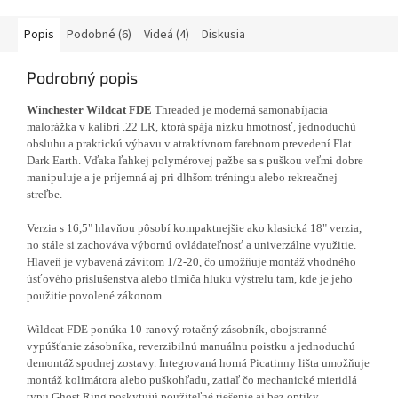
Popis
Podobné (6)
Videá (4)
Diskusia
Podrobný popis
Winchester Wildcat FDE
Threaded je moderná samonabíjacia
malorážka v kalibri .22 LR, ktorá spája nízku hmotnosť, jednoduchú
obsluhu a praktickú výbavu v atraktívnom farebnom prevedení Flat
Dark Earth. Vďaka ľahkej polymérovej pažbe sa s puškou veľmi dobre
manipuluje a je príjemná aj pri dlhšom tréningu alebo rekreačnej
streľbe.
Verzia s 16,5" hlavňou pôsobí kompaktnejšie ako klasická 18" verzia,
no stále si zachováva výbornú ovládateľnosť a univerzálne využitie.
Hlaveň je vybavená závitom 1/2-20, čo umožňuje montáž vhodného
úsťového príslušenstva alebo tlmiča hluku výstrelu tam, kde je jeho
použitie povolené zákonom.
Wildcat FDE ponúka 10-ranový rotačný zásobník, obojstranné
vypúšťanie zásobníka, reverzibilnú manuálnu poistku a jednoduchú
demontáž spodnej zostavy. Integrovaná horná Picatinny lišta umožňuje
montáž kolimátora alebo puškohľadu, zatiaľ čo mechanické mieridlá
typu Ghost Ring poskytujú použiteľné riešenie aj bez optiky.