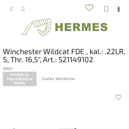
Prejsť
NÁKUP
na
obsah
KOŠÍK
Winchester Wildcat FDE , kal.: .22LR,
S, Thr. 16,5", Art.: 521149102
38887
Produkt je
Značka:
Winchester
nepredajný na
diaľku