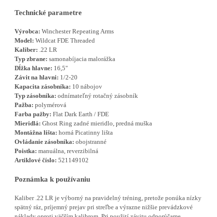
Technické parametre
Výrobca:
Winchester Repeating Arms
Model:
Wildcat FDE Threaded
Kaliber:
.22 LR
Typ zbrane:
samonabíjacia malorážka
Dĺžka hlavne:
16,5"
Závit na hlavni:
1/2-20
Kapacita zásobníka:
10 nábojov
Typ zásobníka:
odnímateľný rotačný zásobník
Pažba:
polymérová
Farba pažby:
Flat Dark Earth / FDE
Mieridlá:
Ghost Ring zadné mieridlo, predná muška
Montážna lišta:
horná Picatinny lišta
Ovládanie zásobníka:
obojstranné
Poistka:
manuálna, reverzibilná
Artiklové číslo:
521149102
Poznámka k používaniu
Kaliber .22 LR je výborný na pravidelný tréning, pretože ponúka nízky
spätný ráz, príjemný prejav pri streľbe a výrazne nižšie prevádzkové
náklady oproti väčším kalibrom. Pri použití závitu odporúčame