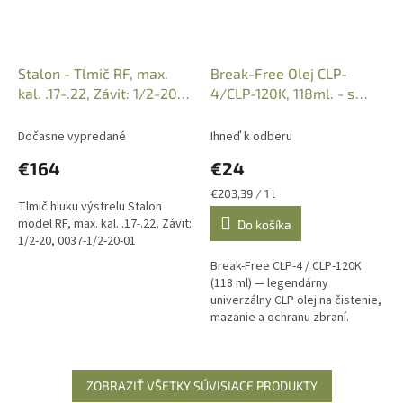
Stalon - Tlmič RF, max.
Break-Free Olej CLP-
kal. .17-.22, Závit: 1/2-20,
4/CLP-120K, 118ml. - s
0037-1/2-20-01
kvapátkom
Dočasne vypredané
Ihneď k odberu
€164
€24
Jednotková
€203,39 / 1 l
Tlmič hluku výstrelu Stalon
cena:
model RF, max. kal. .17-.22, Závit:
Do košíka
1/2-20, 0037-1/2-20-01
Break-Free CLP-4 / CLP-120K
(118 ml) — legendárny
univerzálny CLP olej na čistenie,
mazanie a ochranu zbraní.
Produkt spĺňa vojenskú
špecifikáciu MIL-SPEC 63460F
Type-A a je...
ZOBRAZIŤ VŠETKY SÚVISIACE PRODUKTY