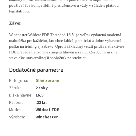
používať iba kompatibilné príslušenstvo a vždy v súlade s platnou
legislatívou.
Záver
Winchester Wildcat FDE Threaded 16,5" je veľmi vydarená moderná
malorážka pre každého, kto chce ľahkú, praktickú a dobre vybavenú
pušku na tréning aj zábavu. Oproti základnej verzii pridáva atraktívne
FDE prevedenie, kompaktnejšiu hlaveň a závit 1/2-20, čím sa z nej
stáva ešte univerzálnejší spoločník na strelnicu.
Dodatočné parametre
Kategória
:
Dlhé zbrane
Záruka
:
2 roky
Dĺžka hlavne
:
16,5"
Kaliber
:
.22 Lr.
Model
:
Wildcat FDE
Výrobca
:
Winchester
Z