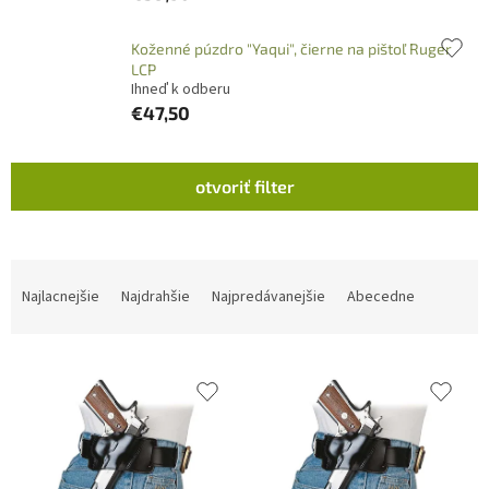
Koženné púzdro "Yaqui", čierne na pištoľ Ruger
LCP
Ihneď k odberu
€47,50
V
otvoriť filter
ý
p
i
s
R
p
a
Najlacnejšie
Najdrahšie
Najpredávanejšie
Abecedne
r
d
o
e
d
n
u
i
k
e
t
p
o
r
v
o