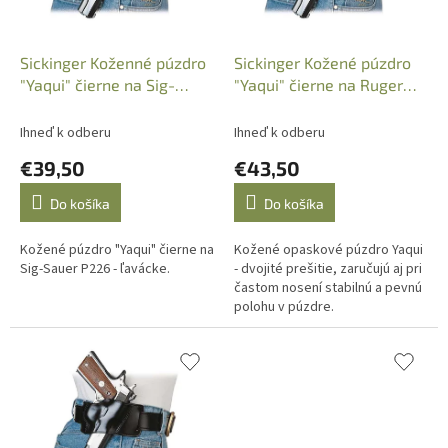
d
u
k
Sickinger Koženné púzdro
Sickinger Kožené púzdro
t
"Yaqui" čierne na Sig-
"Yaqui" čierne na Ruger
o
Sauer P226 - ľavácke
LC9 (Extra)
v
Ihneď k odberu
Ihneď k odberu
€39,50
€43,50
Do košíka
Do košíka
Kožené púzdro "Yaqui" čierne na
Kožené opaskové púzdro Yaqui
Sig-Sauer P226 - ľavácke.
- dvojité prešitie, zaručujú aj pri
častom nosení stabilnú a pevnú
polohu v púzdre.