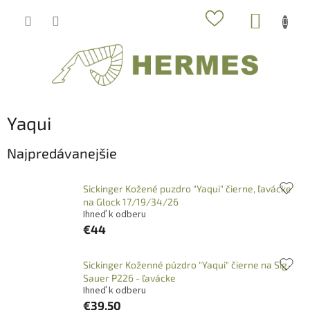
Prejsť
NÁKUP
na
obsah
KOŠÍK
Yaqui
Najpredávanejšie
Sickinger Kožené puzdro "Yaqui" čierne, ľavácke
na Glock 17/19/34/26
Ihneď k odberu
€44
Sickinger Koženné púzdro "Yaqui" čierne na Sig-
Sauer P226 - ľavácke
Ihneď k odberu
€39,50