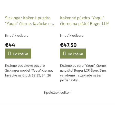
Sickinger Kožené puzdro
Koženné púzdro "Yaqui",
"Yaqui" čierne, ľavácke na
čierne na pištoľ Ruger LCP
Glock 17/19/34/26
Ihneď k odberu
Ihneď k odberu
€44
€47,50
Do košíka
Do košíka
Kožené opaskové puzdro
Kožené puzdro "Yaqui", čierne
Sickinger model "Yaqui" čierne,
na pištoľ Ruger LCP. Špeciálne
ľavácke na Glock 17,19, 34, 26
vyrobené na základe našej
požiadavky.
6
položiek celkom
O
v
l
Z
á
á
d