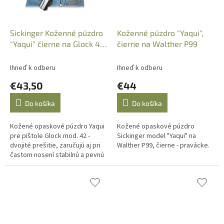
Sickinger Koženné púzdro
Koženné púzdro "Yaqui",
"Yaqui" čierne na Glock 42
čierne na Walther P99
(pravácke)
Ihneď k odberu
Ihneď k odberu
€43,50
€44
Do košíka
Do košíka
Kožené opaskové púzdro Yaqui
Kožené opaskové púzdro
pre pištole Glock mod. 42 -
Sickinger model "Yaqui" na
dvojité prešitie, zaručujú aj pri
Walther P99, čierne - pravácke.
častom nosení stabilnú a pevnú
polohu zbrane v púzdre.
Ilustračné foto.