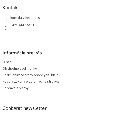
p
a
ä
Kontakt
c
t
i
kontakt
@
hermes.sk
i
e
p
e
+421 244 644 511
r
v
k
y
v
Informácie pre vás
ý
p
O nás
i
s
Obchodné podmienky
u
Podmienky ochrany osobných údajov
Novela zákona o zbraniach a strelive
Doprava a platby
Odoberať newsletter