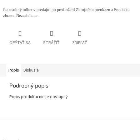
Iba osobný odber v predajni po predložení Zbrojného preukazu a Preukazu
zbrane. Nezasielame.
OPÝTAŤ SA
STRÁŽIŤ
ZDIEĽAŤ
Popis
Diskusia
Podrobný popis
Popis produktu nie je dostupný
Z
á
p