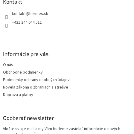
ä
Kontakt
t
kontakt
@
hermes.sk
i
e
+421 244 644 511
Informácie pre vás
O nás
Obchodné podmienky
Podmienky ochrany osobných údajov
Novela zákona o zbraniach a strelive
Doprava a platby
Odoberať newsletter
Vložte svoj e-mail a my Vám budeme zasielať informácie o nových