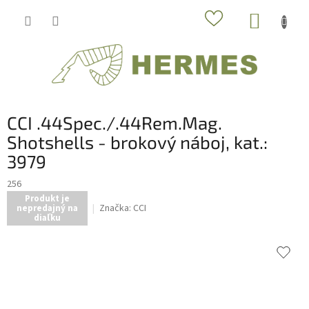
Prejsť
NÁKUP
na
obsah
KOŠÍK
CCI .44Spec./.44Rem.Mag.
Shotshells - brokový náboj, kat.:
3979
256
Produkt je
Značka:
CCI
nepredajný na
diaľku