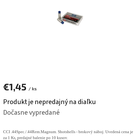
€1,45
/ ks
Jednotková
Produkt je nepredajný na diaľku
cena:
Dočasne vypredané
CCI .44Spec./.44Rem.Magnum. Shotshells - brokový náboj. Uvedená cena je
za 1 Ks, predajné balenie po 10 kusov.