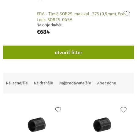
ERA - Tlmič SOB2S, max kal. .375 (9,5mm), Era-
Lock, SOB2S-045A
Na objednávku
€684
V
otvoriť filter
ý
p
i
s
R
p
a
Najlacnejšie
Najdrahšie
Najpredávanejšie
Abecedne
r
d
o
e
d
n
u
i
k
e
t
p
o
r
v
o