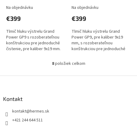
Na objednávku
Na objednávku
€399
€399
Tlmič hluku výstrelu Grand
Tlmič hluku výstrelu Grand
Power GP9 s rozoberateľnou
Power GP9, pre kaliber 9x19
konštrukciou pre jednoduché
mm, s rozoberateľnou
čistenie, pre kaliber 9x19 mm.
konštrukciou pre jednoduché
Závit M13,5x1L. FIX = Pevná
čistenie. Závit M15x1R.FIX =
hlaveň. Iba osobný...
Pevná hlaveň. Iba osobný odber
8
položiek celkom
O
v...
v
l
Z
á
á
d
p
a
ä
Kontakt
c
t
i
kontakt
@
hermes.sk
i
e
p
e
+421 244 644 511
r
v
k