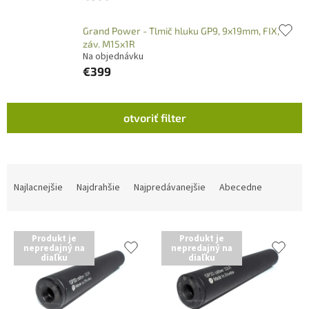
Grand Power - Tlmič hluku GP9, 9x19mm, FIX,
záv. M15x1R
Na objednávku
€399
V
otvoriť filter
ý
p
i
s
R
p
a
Najlacnejšie
Najdrahšie
Najpredávanejšie
Abecedne
r
d
o
e
d
n
Produkt je
Produkt je
u
i
nepredajný na
nepredajný na
diaľku
diaľku
k
e
t
p
o
r
v
o