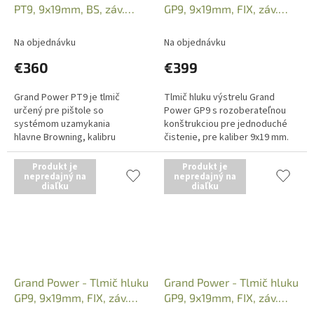
PT9, 9x19mm, BS, záv.
GP9, 9x19mm, FIX, záv.
M13,5x1L
1/2x28 UNF
Na objednávku
Na objednávku
€360
€399
Grand Power PT9 je tlmič
Tlmič hluku výstrelu Grand
určený pre pištole so
Power GP9 s rozoberateľnou
systémom uzamykania
konštrukciou pre jednoduché
hlavne Browning, kalibru
čistenie, pre kaliber 9x19 mm.
9x19mm. Závit M13,5x1L. Iba
Závit 1/2x28 UNF. FIX = Pevná
osobný odber v predajni po
hlaveň. Iba osobný...
Produkt je
Produkt je
predložení...
nepredajný na
nepredajný na
diaľku
diaľku
Grand Power - Tlmič hluku
Grand Power - Tlmič hluku
GP9, 9x19mm, FIX, záv.
GP9, 9x19mm, FIX, záv.
M13,5x1L
M15x1R