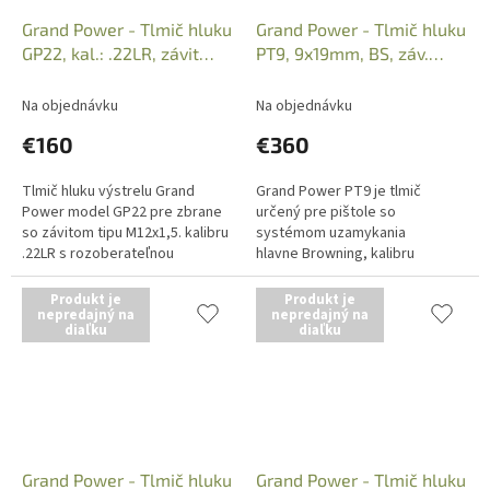
Grand Power - Tlmič hluku
Grand Power - Tlmič hluku
GP22, kal.: .22LR, závit
PT9, 9x19mm, BS, záv.
M12x1,5
1/2x28 UNF
Na objednávku
Na objednávku
€160
€360
Tlmič hluku výstrelu Grand
Grand Power PT9 je tlmič
Power model GP22 pre zbrane
určený pre pištole so
so závitom tipu M12x1,5. kalibru
systémom uzamykania
.22LR s rozoberateľnou
hlavne Browning, kalibru
konštrukciou pre jednoduché
9x19mm. Závit 1/2x28 UNF. Iba
čistenie. Tlmič hluku výstrelu
osobný odber v predajni po
Produkt je
Produkt je
(tiež...
nepredajný na
predložení Zbrojného...
nepredajný na
diaľku
diaľku
Grand Power - Tlmič hluku
Grand Power - Tlmič hluku