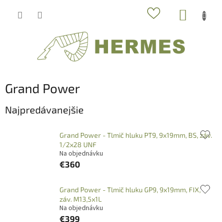
Prejsť
NÁKUP
na
obsah
KOŠÍK
Grand Power
Najpredávanejšie
Grand Power - Tlmič hluku PT9, 9x19mm, BS, záv.
1/2x28 UNF
Na objednávku
€360
Grand Power - Tlmič hluku GP9, 9x19mm, FIX,
záv. M13,5x1L
Na objednávku
€399