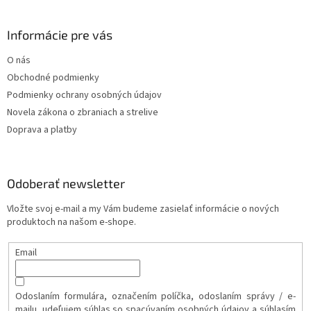
y
v
Informácie pre vás
ý
p
O nás
i
s
Obchodné podmienky
u
Podmienky ochrany osobných údajov
Novela zákona o zbraniach a strelive
Doprava a platby
Odoberať newsletter
Vložte svoj e-mail a my Vám budeme zasielať informácie o nových
produktoch na našom e-shope.
Email
Odoslaním formulára, označením políčka, odoslaním správy / e-
mailu, udeľujem súhlas so spacúvaním osobných údajov a súhlasím