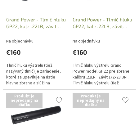
d
u
k
Grand Power - Tlmič hluku
Grand Power - Tlmič hluku
t
GP22, kal.: .22LR, závit
GP22, kal.: .22LR, závit
o
1/2x20 UNF
1/2x28 UNF
v
Na objednávku
Na objednávku
€160
€160
Tlmič hluku výstrelu (tiež
Tlmič hluku výstrelu Grand
nazývaný tlmič) je zariadenie,
Power model GP22 pre zbrane
ktoré sa upevňuje na ústie
kalibru .22LR. Závit 1/2x28 UNF.
hlavne zbrane a slúži na
Tlmič hluku výstrelu (tiež
potlačenie akustického a
nazývaný tlmič) je zariadenie,
optického efektu po výstrele.
ktoré sa upevňuje na...
Produkt je
Produkt je
Hlavným...
nepredajný na
nepredajný na
diaľku
diaľku