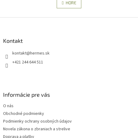
l
HORE
n
á
k
d
o
v
Z
a
a
c
á
n
i
p
i
e
ä
Kontakt
e
p
t
r
kontakt
@
hermes.sk
i
v
e
k
+421 244 644 511
y
v
ý
p
i
Informácie pre vás
s
u
O nás
Obchodné podmienky
Podmienky ochrany osobných údajov
Novela zákona o zbraniach a strelive
Doprava a platby