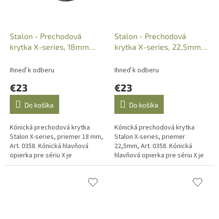
Stalon - Prechodová
Stalon - Prechodová
krytka X-series, 18mm
krytka X-series, 22,5mm
priemer, kónická, Art.
priemer, kónická, Art.0372
0358
Ihneď k odberu
Ihneď k odberu
€23
€23
Do košíka
Do košíka
Kónická prechodová krytka
Kónická prechodová krytka
Stalon X-series, priemer 18 mm,
Stalon X-series, priemer
Art. 0358. Kónická hlavňová
22,5mm, Art. 0358. Kónická
opierka pre sériu X je
hlavňová opierka pre sériu X je
alternatívou k štandardnej
alternatívou k štandardnej
hlavňovej opierke. Kónická
hlavňovej opierke. Kónická
opierka...
opierka...