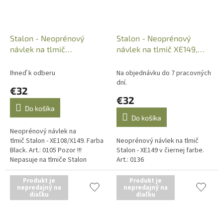
Stalon - Neoprénový
Stalon - Neoprénový
návlek na tlmič
návlek na tlmič XE149,
XE108/X149, Black, Art.:
Black, Art.: 0136
0105
Ihneď k odberu
Na objednávku do 7 pracovných
dní.
€32
€32
Do košíka
Do košíka
Neoprénový návlek na
tlmič Stalon - XE108/X149. Farba
Neoprénový návlek na tlmič
Black. Art.: 0105 Pozor !!!
Stalon - XE149 v čiernej farbe.
Nepasuje na tlmiče Stalon
Art.: 0136
XE149 !!!
Produkt je
Produkt je
nepredajný na
nepredajný na
diaľku
diaľku