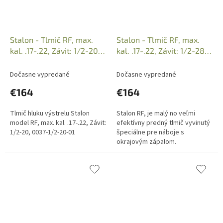
Stalon - Tlmič RF, max.
Stalon - Tlmič RF, max.
kal. .17-.22, Závit: 1/2-20,
kal. .17-.22, Závit: 1/2-28,
0037-1/2-20-01
0037-1/2-28-01
Dočasne vypredané
Dočasne vypredané
€164
€164
Tlmič hluku výstrelu Stalon
Stalon RF, je malý no veľmi
model RF, max. kal. .17-.22, Závit:
efektívny predný tlmič vyvinutý
1/2-20, 0037-1/2-20-01
špeciálne pre náboje s
okrajovým zápalom.