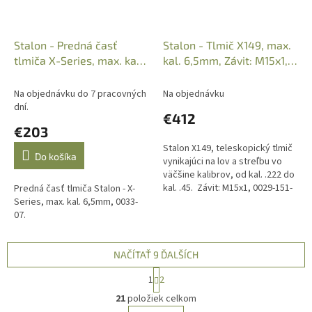
Stalon - Predná časť
Stalon - Tlmič X149, max.
tlmiča X-Series, max. kal.
kal. 6,5mm, Závit: M15x1,
6,5mm, 0033-07
0029-151-07
Na objednávku do 7 pracovných
Na objednávku
dní.
€412
€203
Stalon X149, teleskopický tlmič
Do košíka
vynikajúci na lov a streľbu vo
väčšine kalibrov, od kal. .222 do
kal. .45. Závit: M15x1, 0029-151-
Predná časť tlmiča Stalon - X-
07 Iba osobný odber v predajni.
Series, max. kal. 6,5mm, 0033-
Na kúpu je...
07.
NAČÍTAŤ 9 ĎALŠÍCH
S
1
2
t
O
r
21
položiek celkom
v
á