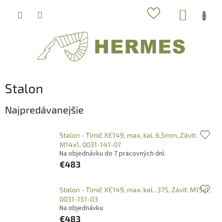
Prejsť
NÁKUP
na
obsah
KOŠÍK
Stalon
Najpredávanejšie
Stalon - Tlmič XE149, max. kal. 6,5mm, Závit:
M14x1, 0031-141-07
Na objednávku do 7 pracovných dní.
€483
Stalon - Tlmič XE149, max. kal. .375, Závit: M15x1,
0031-151-03
Na objednávku
€483