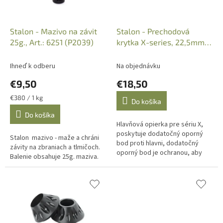
d
u
k
Stalon - Mazivo na závit
Stalon - Prechodová
t
25g., Art.: 6251 (P2039)
krytka X-series, 22,5mm
o
priemer, Art. 2598
v
Ihneď k odberu
Na objednávku
€9,50
€18,50
Jednotková
€380 / 1 kg
Do košíka
cena:
Do košíka
Hlavňová opierka pre sériu X,
poskytuje dodatočný oporný
Stalon mazivo - maže a chráni
bod proti hlavni, dodatočný
závity na zbraniach a tlmičoch.
oporný bod je ochranou, aby
Balenie obsahuje 25g. maziva.
tlmič zostal vždy zarovnaný a
„pripravený na streľbu“.Nie je
k...