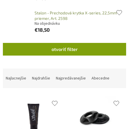
Stalon - Prechodová krytka X-series, 22,5mm
priemer, Art. 2598
Na objednávku
€18,50
V
otvoriť filter
ý
p
i
s
R
p
a
Najlacnejšie
Najdrahšie
Najpredávanejšie
Abecedne
r
d
o
e
d
n
u
i
k
e
t
p
o
r
v
o