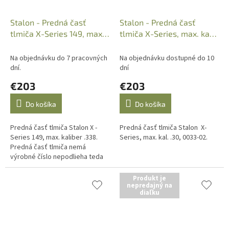
Stalon - Predná časť
Stalon - Predná časť
tlmiča X-Series 149, max.
tlmiča X-Series, max. kal.
kal. .338, 0033-08
.30, 0033-02
Na objednávku do 7 pracovných
Na objednávku dostupné do 10
dní.
dní
€203
€203
Do košíka
Do košíka
Predná časť tlmiča Stalon X -
Predná časť tlmiča Stalon X-
Series 149, max. kaliber .338.
Series, max. kal. .30, 0033-02.
Predná časť tlmiča nemá
výrobné číslo nepodlieha teda
evidencii a na kúpu nie je
potrebné nákupné povolenie.
Produkt je
nepredajný na
diaľku