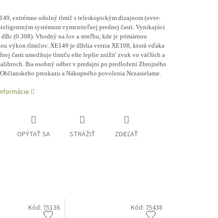
149, extrémne odolný tlmič s teleskopickým dizajnom (over-
inteligentným systémom vymeniteľnej prednej časti. Vynikajúci
 dBc (0.308). Vhodný na lov a streľbu, kde je primárnou
ou výkon tlmičov. XE149 je dlhšia verzia XE108, ktorá vďaka
dnej časti umožňuje tlmiču ešte lepšie znížiť zvuk vo väčších a
libroch. Iba osobný odber v predajni po predložení Zbrojného
 Občianskeho preukazu a Nákupného povolenia Nezasielame.
informácie
OPÝTAŤ SA
STRÁŽIŤ
ZDIEĽAŤ
Kód:
75136
Kód:
75438