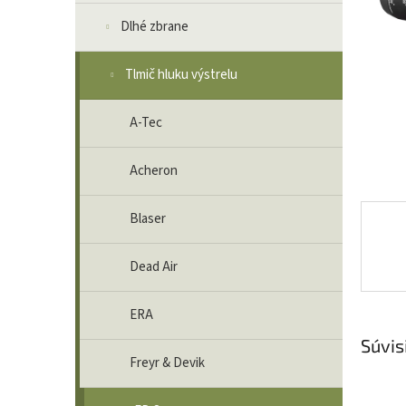
Dlhé zbrane
Tlmič hluku výstrelu
A-Tec
Acheron
Blaser
Dead Air
ERA
Súvis
Freyr & Devik