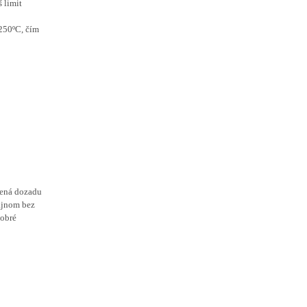
 limit
 250ºC, čím
ĺžená dozadu
ajnom bez
dobré