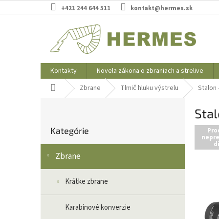
Prejsť
+421 244 644 511
kontakt@hermes.sk
na
obsah
Kontakty
Novela zákona o zbraniach a strelive
Domov
Zbrane
Tlmič hluku výstrelu
Stalon 
B
Stal
o
Preskočiť
č
Kategórie
kategórie
Pro
n
nepre
d
ý
Zbrane
p
a
n
Krátke zbrane
e
l
Karabínové konverzie