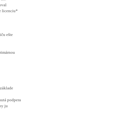
oval
e licenciu*
iču ešte
primárnou
 základe
nutá podpera
by ju