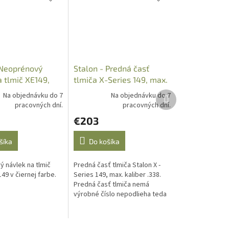
 Neoprénový
Stalon - Predná časť
a tlmič XE149,
tlmiča X-Series 149, max.
t.: 0136
kal. .338, 0033-08
Ďalší
Na objednávku do 7
Na objednávku do 7
produkt
pracovných dní.
pracovných dní.
€203
šíka
Do košíka
 návlek na tlmič
Predná časť tlmiča Stalon X -
149 v čiernej farbe.
Series 149, max. kaliber .338.
Predná časť tlmiča nemá
výrobné číslo nepodlieha teda
evidencii a na kúpu nie je
potrebné nákupné povolenie.