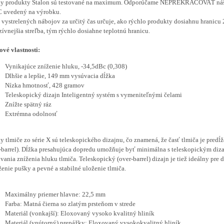
ky produkty Stalon sú testované na maximum. Odporúčame NEPREKRAČOVAŤ náš
C uvedený na výrobku.
 vystrelených nábojov za určitý čas určuje, ako rýchlo produkty dosiahnu hranicu
zívnejšia streľba, tým rýchlo dosiahne teplotnú hranicu.
vé vlastnosti:
Vynikajúce zníženie hluku, -34,5dBc (0,308)
Dlhšie a lepšie, 149 mm vysúvacia dĺžka
Nízka hmotnosť, 428 gramov
Teleskopický dizajn Inteligentný systém s vymeniteľnými čelami
Znížte spätný ráz
Extrémna odolnosť
y tlmiče zo série X sú teleskopického dizajnu, čo znamená, že časť tlmiča je pred
-barrel). Dĺžka presahujúca dopredu umožňuje byť minimálna s teleskopickým diz
vania zníženia hluku tlmiča. Teleskopický (over-barrel) dizajn je tiež ideálny pre 
enie pušky a pevné a stabilné uloženie tlmiča.
Maximálny priemer hlavne: 22,5 mm
Farba: Matná čierna so zlatým prsteňom v strede
Materiál (vonkajší): Eloxovaný vysoko kvalitný hliník
Materiál (vnútorný) p
repážky: Eloxovaný vysokokvalitný hliník.