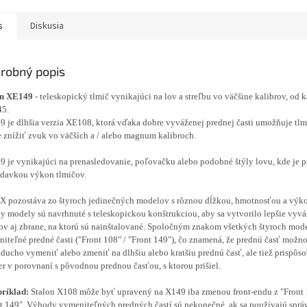
s
Diskusia
robný popis
on XE149
- teleskopický tlmič vynikajúci na lov a streľbu vo väčšine kalibrov, od k
45.
 je dlhšia verzia XE108, ktorá vďaka dobre vyváženej prednej časti umožňuje tlm
e znížiť zvuk vo väčších a / alebo magnum kalibroch.
 je vynikajúci na prenasledovanie, poľovačku alebo podobné štýly lovu, kde je 
davkou výkon tlmičov.
 X pozostáva zo štyroch jedinečných modelov s rôznou dĺžkou, hmotnosťou a výk
y modely sú navrhnuté s teleskopickou konštrukciou, aby sa vytvorilo lepšie vyvá
ov aj zbrane, na ktorú sú nainštalované. Spoločným znakom všetkých štyroch mod
iteľné predné časti ("Front 108" / "Front 149"), čo znamená, že prednú časť možn
ducho vymeniť alebo zmeniť na dlhšiu alebo kratšiu prednú časť, ale tiež prispôso
er v porovnaní s pôvodnou prednou časťou, s ktorou prišiel.
ríklad:
Stalon X108 môže byť upravený na X149 iba zmenou front-endu z "Front 
t 149". Výhody vymeniteľných predných častí sú nekonečné, ak sa používajú sprá