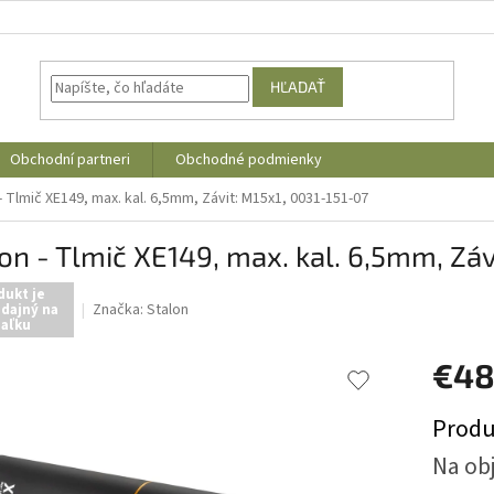
HĽADAŤ
Obchodní partneri
Obchodné podmienky
- Tlmič XE149, max. kal. 6,5mm, Závit: M15x1, 0031-151-07
on - Tlmič XE149, max. kal. 6,5mm, Záv
dukt je
Značka:
Stalon
dajný na
iaľku
€4
Jednotk
Produ
cena:
Na ob