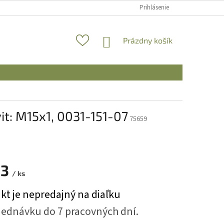
Prihlásenie
NÁKUPNÝ
Prázdny košík
KOŠÍK
it: M15x1, 0031-151-07
75659
83
/ ks
ová
kt je nepredajný na diaľku
jednávku do 7 pracovných dní.