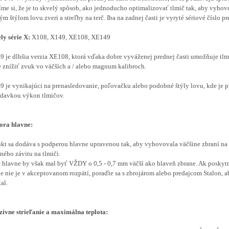
me si, že je to skvelý spôsob, ako jednoducho optimalizovať tlmič tak, aby vyhov
ým štýlom lovu zveri a streľby na terč. Iba na zadnej časti je vyryté sériové číslo pr
y série X:
X108, X149, XE108, XE149
 je dlhšia verzia XE108, ktorá vďaka dobre vyváženej prednej časti umožňuje tlm
e znížiť zvuk vo väčších a / alebo magnum kalibroch.
 je vynikajúci na prenasledovanie, poľovačku alebo podobné štýly lovu, kde je 
davkou výkon tlmičov.
ora hlavne:
kt sa dodáva s podperou hlavne upravenou tak, aby vyhovovala väčšine zbraní na
ného závitu na tlmiči.
 hlavne by však mal byť VŽDY o 0,5 - 0,7 mm väčší ako hlaveň zbrane. Ak poskyt
e nie je v akceptovanom rozpätí, poraďte sa s zbrojárom alebo predajcom Stalon, a
al.
zívne strieľanie a maximálna teplota: