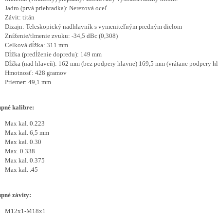
Jadro (prvá priehradka): Nerezová oceľ
Závit: titán
Dizajn: Teleskopický nadhlavník s vymeniteľným predným dielom
Zníženie/tlmenie zvuku: -34,5 dBc (0,308)
Celková dĺžka: 311 mm
Dĺžka (predĺženie dopredu): 149 mm
Dĺžka (nad hlaveň): 162 mm (bez podpery hlavne) 169,5 mm (vrátane podpery h
Hmotnosť: 428 gramov
Priemer: 49,1 mm
pné kalibre:
Max kal. 0.223
Max kal. 6,5 mm
Max kal. 0.30
Max. 0.338
Max kal. 0.375
Max kal. .45
pné závity:
M12x1-M18x1