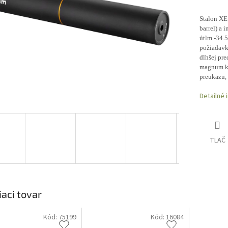
Stalon XE
barrel) a 
útlm -34.5
požiadavk
dlhšej pre
magnum ka
preukazu,
Detailné 
TLAČ
iaci tovar
Kód:
75199
Kód:
16084