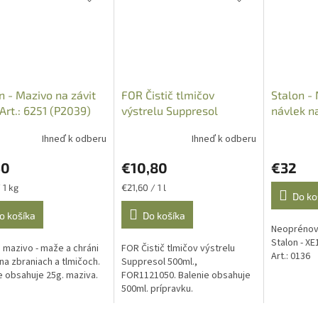
n - Mazivo na závit
FOR Čistič tlmičov
Stalon -
 Art.: 6251 (P2039)
výstrelu Suppresol
návlek n
500ml., FOR1121050
Black, Ar
Ihneď k odberu
Ihneď k odberu
50
€10,80
€32
ková
Jednotková
 1 kg
€21,60 / 1 l
Do ko
cena:
o košíka
Do košíka
Neoprénový
Stalon - XE
 mazivo - maže a chráni
FOR Čistič tlmičov výstrelu
Art.: 0136
 na zbraniach a tlmičoch.
Suppresol 500ml.,
e obsahuje 25g. maziva.
FOR1121050. Balenie obsahuje
500ml. prípravku.