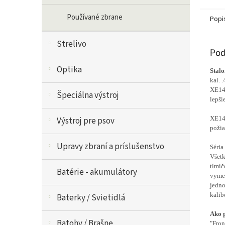
Používané zbrane
Popi
Strelivo
Pod
Optika
Stal
kal. .
XE149
Špeciálna výstroj
lepši
XE149
Výstroj pre psov
požia
Upravy zbraní a príslušenstvo
Séria
Všetk
tlmič
Batérie - akumulátory
vymen
jedno
kalib
Baterky / Svietidlá
Ako p
Batohy / Brašne
"Fron