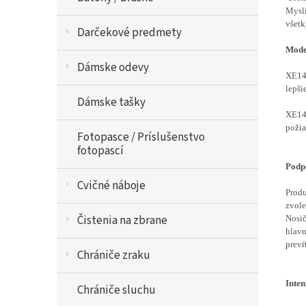
Myslí
všetk
Darčekové predmety
Model
Dámske odevy
XE149
lepši
Dámske tašky
XE149
požia
Fotopasce / Príslušenstvo
fotopascí
Podp
Cvičné náboje
Produ
zvole
Čistenia na zbrane
Nosič
hlavn
prevŕt
Chrániče zraku
Inten
Chrániče sluchu