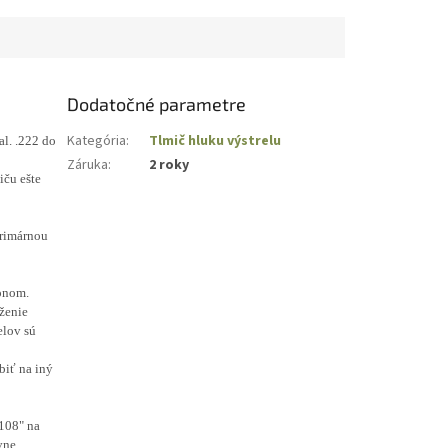
Dodatočné parametre
Kategória
:
Tlmič hluku výstrelu
al. .222 do
Záruka
:
2 roky
iču ešte
primárnou
onom.
ženie
elov sú
o
biť na iný
108" na
vne.