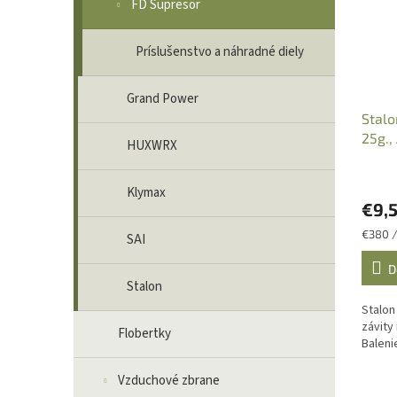
FD Supresor
Príslušenstvo a náhradné diely
Grand Power
Stalo
25g.,
HUXWRX
Klymax
€9,
Jednot
€380 /
SAI
cena:
D
Stalon
Stalon
závity
Flobertky
Baleni
Vzduchové zbrane