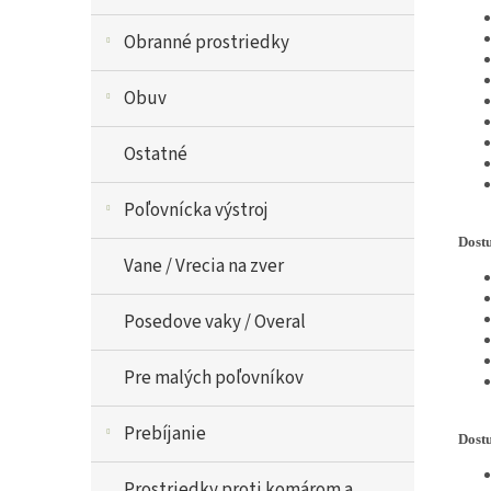
Obranné prostriedky
Obuv
Ostatné
Poľovnícka výstroj
Dostu
Vane / Vrecia na zver
Posedove vaky / Overal
Pre malých poľovníkov
Prebíjanie
Dostu
Prostriedky proti komárom a