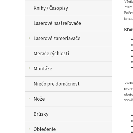
Všet
250º
Knihy / Časopisy
Počet
inten
Laserové nastreľovače
Kľúčo
Laserové zameriavače
Merače rýchlosti
Montáže
Niečo pre domácnosť
Všetk
(over
obeto
Nože
vyváž
Brúsky
Oblečenie