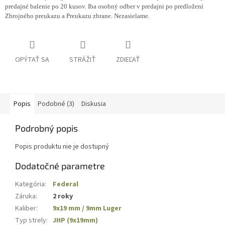
predajné balenie po 20 kusov. Iba osobný odber v predajni po predložení
Zbrojného preukazu a Preukazu zbrane. Nezasielame.
OPÝTAŤ SA
STRÁŽIŤ
ZDIEĽAŤ
Popis
Podobné (3)
Diskusia
Podrobný popis
Popis produktu nie je dostupný
Dodatočné parametre
Kategória
:
Federal
Záruka
:
2 roky
Kaliber
:
9x19 mm / 9mm Luger
Typ strely
:
JHP (9x19mm)