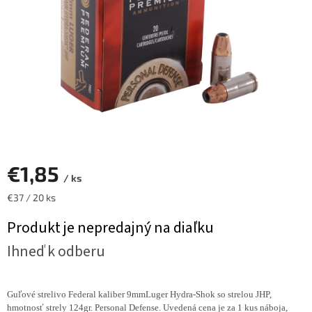
€1,85
/ ks
Jednotková
€37 / 20 ks
cena:
Produkt je nepredajný na diaľku
Ihneď k odberu
Guľové strelivo Federal kaliber 9mmLuger Hydra-Shok so strelou JHP,
hmotnosť strely 124gr. Personal Defense. Uvedená cena je za 1 kus náboja,