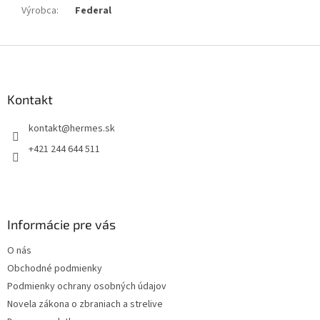
Výrobca
:
Federal
Z
á
p
ä
Kontakt
t
kontakt
@
hermes.sk
i
e
+421 244 644 511
Informácie pre vás
O nás
Obchodné podmienky
Podmienky ochrany osobných údajov
Novela zákona o zbraniach a strelive