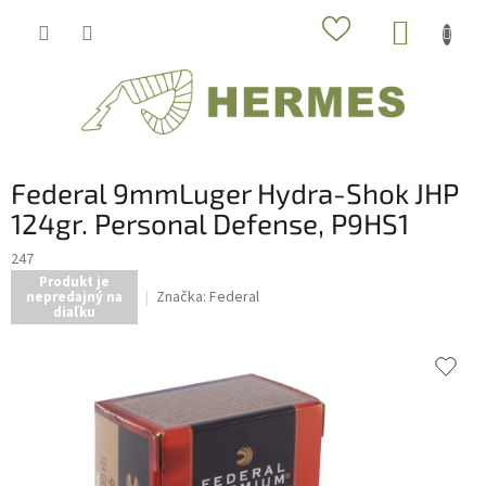
Prejsť
NÁKUP
na
obsah
KOŠÍK
Federal 9mmLuger Hydra-Shok JHP
124gr. Personal Defense, P9HS1
247
Produkt je
Značka:
Federal
nepredajný na
diaľku