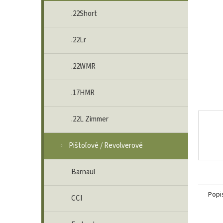
.22Short
.22Lr
.22WMR
.17HMR
.22L Zimmer
Pištoľové / Revolverové
Barnaul
Popi
CCI