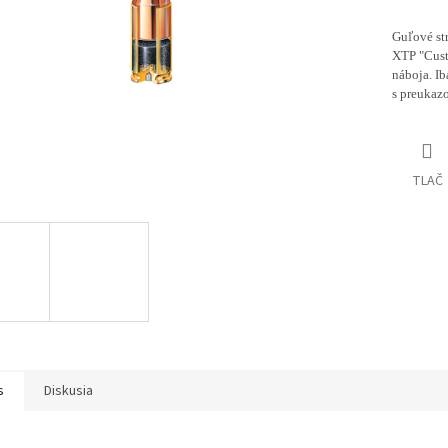
Guľové st
XTP "Cust
náboja. Ib
s preukaz
TLAČ
s
Diskusia