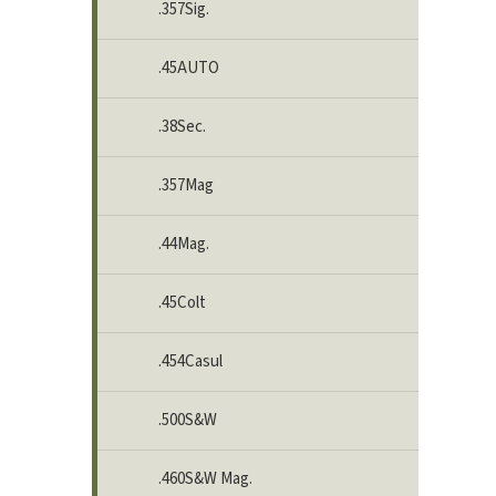
.357Sig.
.45AUTO
.38Sec.
.357Mag
.44Mag.
.45Colt
.454Casul
.500S&W
.460S&W Mag.