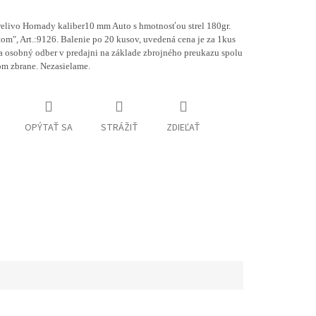
relivo Hornady kaliber10 mm Auto s hmotnosťou strel 180gr.
om", Art.:9126. Balenie po 20 kusov, uvedená cena je za 1kus
a osobný odber v predajni na základe zbrojného preukazu spolu
om zbrane. Nezasielame.
OPÝTAŤ SA
STRÁŽIŤ
ZDIEĽAŤ