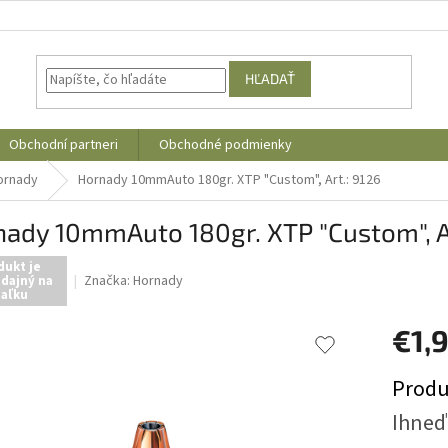
HĽADAŤ
Obchodní partneri
Obchodné podmienky
ornady
Hornady 10mmAuto 180gr. XTP "Custom", Art.: 9126
ady 10mmAuto 180gr. XTP "Custom", Ar
dukt je
Značka:
Hornady
dajný na
iaľku
€1,
Jednotk
Produ
cena:
Ihneď