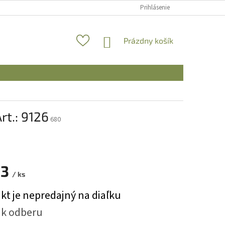
Prihlásenie
NÁKUPNÝ
Prázdny košík
KOŠÍK
t.: 9126
680
93
/ ks
ová
kt je nepredajný na diaľku
 k odberu