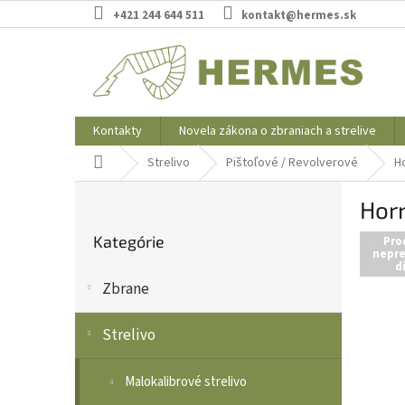
Prejsť
+421 244 644 511
kontakt@hermes.sk
na
obsah
Kontakty
Novela zákona o zbraniach a strelive
Domov
Strelivo
Pištoľové / Revolverové
H
B
Horn
o
Preskočiť
č
Kategórie
kategórie
Pro
n
nepre
d
ý
Zbrane
p
a
n
Strelivo
e
l
Malokalibrové strelivo