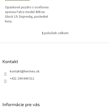
Opaskové puzdro s oceľovou
sponou Falco model 406 na
Glock 19. Dopredaj, posledné
kusy.
1
položiek celkom
O
v
l
Z
á
á
d
p
a
ä
Kontakt
c
t
i
kontakt
@
hermes.sk
i
e
p
e
+421 244 644 511
r
v
k
y
v
Informácie pre vás
ý
p