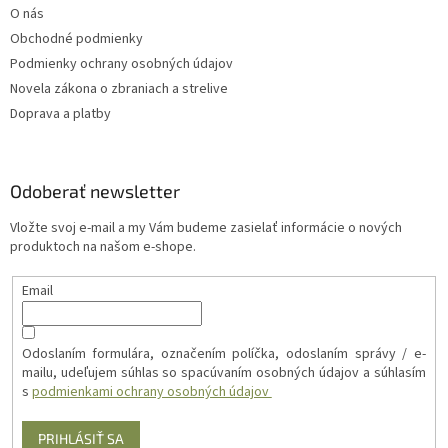
O nás
i
s
Obchodné podmienky
u
Podmienky ochrany osobných údajov
Novela zákona o zbraniach a strelive
Doprava a platby
Odoberať newsletter
Vložte svoj e-mail a my Vám budeme zasielať informácie o nových
produktoch na našom e-shope.
Email
Odoslaním formulára, označením políčka, odoslaním správy / e-
mailu, udeľujem súhlas so spacúvaním osobných údajov a súhlasím
s
podmienkami ochrany osobných údajov
PRIHLÁSIŤ SA