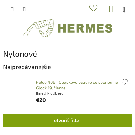
Prejsť
NÁKUP
na
obsah
KOŠÍK
Nylonové
Najpredávanejšie
Falco 406 - Opaskové puzdro so sponou na
Glock 19, čierne
Ihneď k odberu
€20
V
otvoriť filter
ý
p