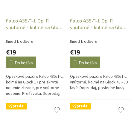
Falco 435/1-L Op. P.
Falco 435/1-L Op. P.
vnútorné - kolmé na Glock
vnútorné - kolmé na Glock
17 - 3D ľavé, textil, s
43 - 3D ľavé,textil,sie
Ihneď k odberu
Ihneď k odberu
€19
€19
Do košíka
Do košíka
Opaskové púzdro Falco 435/1-L,
Opaskové púzdro Falco 435/1-L
kolmé na Glock 17 pre skryté
vnútorné, kolmé na Glock 43 - 3D
nosenie zbrane, pre vnútorné
ľavé. Dopredaj, posledné kusy.
nosenie. Pre ľaváka. Dopredaj,
posledné kusy.
Výpredaj
Výpredaj