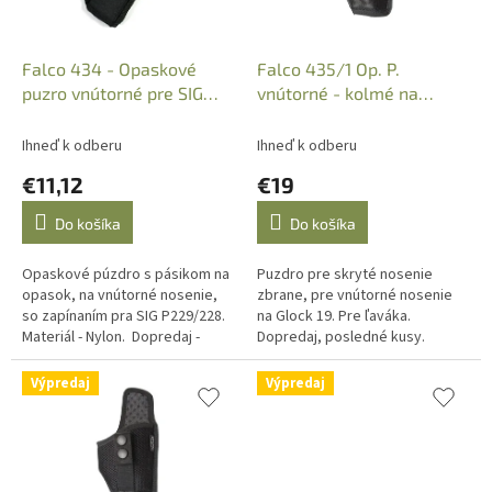
d
u
k
Falco 434 - Opaskové
Falco 435/1 Op. P.
t
puzro vnútorné pre SIG
vnútorné - kolmé na
o
P229/228
Glock19 - 3D ľavé, textil,
v
sieť
Ihneď k odberu
Ihneď k odberu
€11,12
€19
Do košíka
Do košíka
Opaskové púzdro s pásikom na
Puzdro pre skryté nosenie
opasok, na vnútorné nosenie,
zbrane, pre vnútorné nosenie
so zapínaním pra SIG P229/228.
na Glock 19. Pre ľaváka.
Materiál - Nylon. Dopredaj -
Dopredaj, posledné kusy.
posledný kus.
Výpredaj
Výpredaj