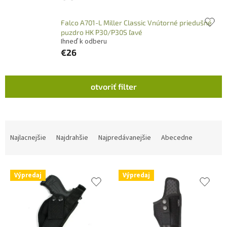
Falco A701-L Miller Classic Vnútorné priedušné
puzdro HK P30/P30S ľavé
Ihneď k odberu
€26
V
otvoriť filter
ý
p
i
s
R
p
a
Najlacnejšie
Najdrahšie
Najpredávanejšie
Abecedne
r
d
o
e
d
n
Výpredaj
Výpredaj
u
i
k
e
t
p
o
r
v
o