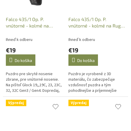
Falco 435/1 Op. P.
Falco 435/1 Op. P.
vnútorné - kolmé na
vnútorné - kolmé na Ruger
Glock19 - 3D textil, sieťka,
LCP - 3D textil, pravák
pr
Ihneď k odberu
Ihneď k odberu
€19
€19
Do košíka
Do košíka
Puzdro pre skryté nosenie
Puzdro je vyrobené z 3D
zbrane, pre vnútorné nosenie.
materiálu, čo zabezpečuje
Na pištoľ Glock 19,,19C, 23, 23C,
vzdušnosť puzdra a tým
32, 32C Gen3 / Gen4. Dopredaj,
pohodlnejšie a príjemnejšie
posledné kusy.
každodenné nosenie.Puzdro je
určené pre Ruger LCP. Dopredaj,
Výpredaj
Výpredaj
posledné kusy.