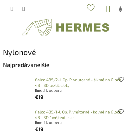
Prejsť
NÁKUP
na
obsah
KOŠÍK
Nylonové
Najpredávanejšie
Falco 435/2-L Op. P. vnútorné - šikmé na Glock
43 - 3D textil, sieť.,
Ihneď k odberu
€19
Falco 435/1-L Op. P. vnútorné - kolmé na Glock
43 - 3D ľavé,textil,sie
Ihneď k odberu
€19