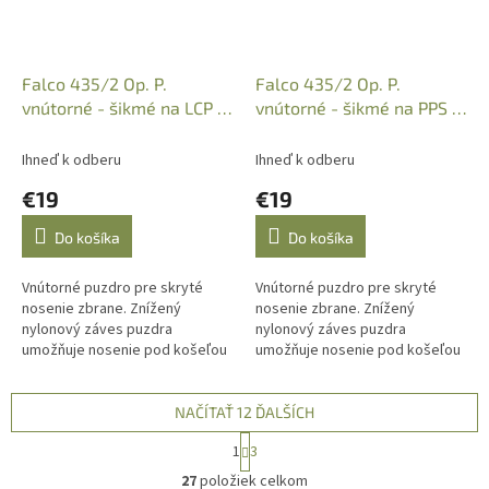
Falco 435/2 Op. P.
Falco 435/2 Op. P.
vnútorné - šikmé na LCP -
vnútorné - šikmé na PPS -
3D textil, sieťka, pravák
3D textil, sieťka, ľavák
Ihneď k odberu
Ihneď k odberu
€19
€19
Do košíka
Do košíka
Vnútorné puzdro pre skryté
Vnútorné puzdro pre skryté
nosenie zbrane. Znížený
nosenie zbrane. Znížený
nylonový záves puzdra
nylonový záves puzdra
umožňuje nosenie pod košeľou
umožňuje nosenie pod košeľou
alebo tričkom tak aby bolo
alebo tričkom tak aby bolo
možné košeľu zakasať do
možné košeľu zakasať do
nohavíc. Puzdro je...
nohavíc. Dopredaj,...
NAČÍTAŤ 12 ĎALŠÍCH
S
1
3
t
O
r
27
položiek celkom