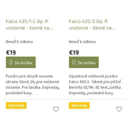
Falco 435/1-L Op. P.
Falco 435/2 Op. P.
vnútorné - kolmé na
vnútorné - šikmé na
Glock26 - 3D
Beretta 92/96 -3D
ľavé,textil,sieť
text.,sieťka,
Ihneď k odberu
Ihneď k odberu
€19
€19
Do košíka
Do košíka
Puzdro pre skryté nosenie
Opaskové vnútorné puzdro
zbrane Glock 26, pre vnútorné
Falco 435/2 - šikmé pre pištoľ
nosenie. Pre ľaváka. Dopredaj,
Beretta 92/96 -3D text.,sieťka.
posledné kusy.
Dopredaj, posledné kusy.
Výpredaj
Výpredaj