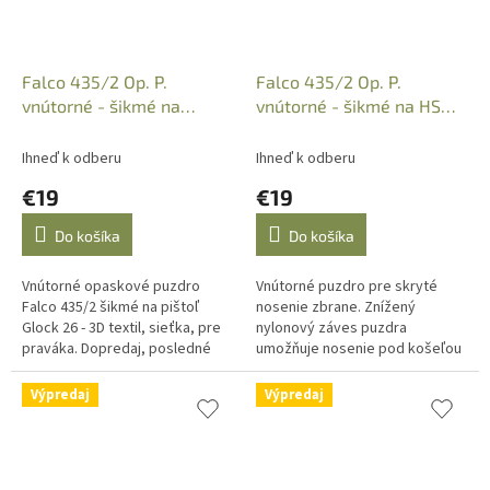
Falco 435/2 Op. P.
Falco 435/2 Op. P.
vnútorné - šikmé na
vnútorné - šikmé na HS
Glock26 - 3D textil, sieťka,
XDM 3,8" -3D text.,
pravácke
sieťka,p
Ihneď k odberu
Ihneď k odberu
€19
€19
Do košíka
Do košíka
Vnútorné opaskové puzdro
Vnútorné puzdro pre skryté
Falco 435/2 šikmé na pištoľ
nosenie zbrane. Znížený
Glock 26 - 3D textil, sieťka, pre
nylonový záves puzdra
praváka. Dopredaj, posledné
umožňuje nosenie pod košeľou
kusy.
alebo tričkom tak aby bolo
možné košeľu zakasať do
Výpredaj
Výpredaj
nohavíc. Dopredaj,...