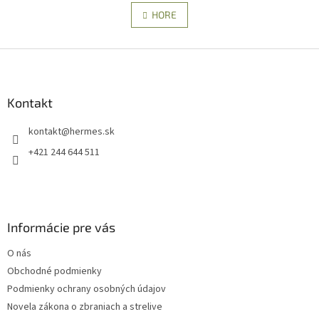
v
á
l
HORE
n
á
k
d
o
v
Z
a
a
c
á
n
i
p
i
e
ä
Kontakt
e
p
t
r
kontakt
@
hermes.sk
i
v
e
k
+421 244 644 511
y
v
ý
p
i
Informácie pre vás
s
u
O nás
Obchodné podmienky
Podmienky ochrany osobných údajov
Novela zákona o zbraniach a strelive