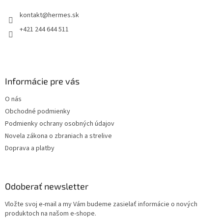
t
i
kontakt
@
hermes.sk
i
e
p
e
+421 244 644 511
r
v
k
y
v
Informácie pre vás
ý
p
O nás
i
s
Obchodné podmienky
u
Podmienky ochrany osobných údajov
Novela zákona o zbraniach a strelive
Doprava a platby
Odoberať newsletter
Vložte svoj e-mail a my Vám budeme zasielať informácie o nových
produktoch na našom e-shope.