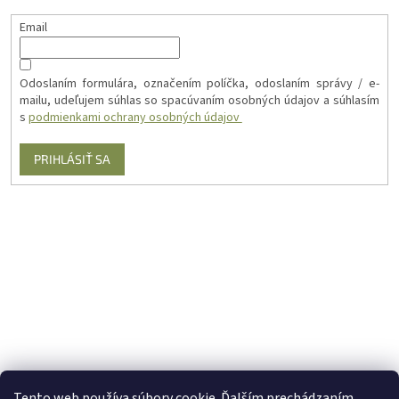
Email
Odoslaním formulára, označením políčka, odoslaním správy / e-
mailu, udeľujem súhlas so spacúvaním osobných údajov a súhlasím
s
podmienkami ochrany osobných údajov
PRIHLÁSIŤ SA
Tento web používa súbory cookie. Ďalším prechádzaním