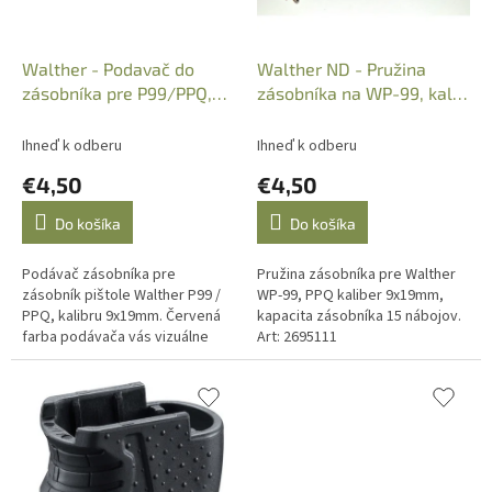
d
u
k
Walther - Podavač do
Walther ND - Pružina
t
zásobníka pre P99/PPQ,
zásobníka na WP-99, kal.:
o
Red 9x19mm, 15r.
9x19mm, 15r., 2695111
v
Ihneď k odberu
Ihneď k odberu
€4,50
€4,50
Do košíka
Do košíka
Podávač zásobníka pre
Pružina zásobníka pre Walther
zásobník pištole Walther P99 /
WP-99, PPQ kaliber 9x19mm,
PPQ, kalibru 9x19mm. Červená
kapacita zásobníka 15 nábojov.
farba podávača vás vizuálne
Art: 2695111
upozorní že zásobník je
prázdny.