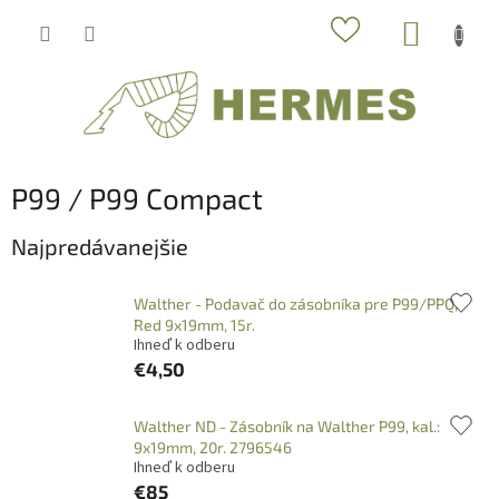
Prejsť
NÁKUP
na
obsah
KOŠÍK
P99 / P99 Compact
Najpredávanejšie
Walther - Podavač do zásobníka pre P99/PPQ,
Red 9x19mm, 15r.
Ihneď k odberu
€4,50
Walther ND - Zásobník na Walther P99, kal.:
9x19mm, 20r. 2796546
Ihneď k odberu
€85