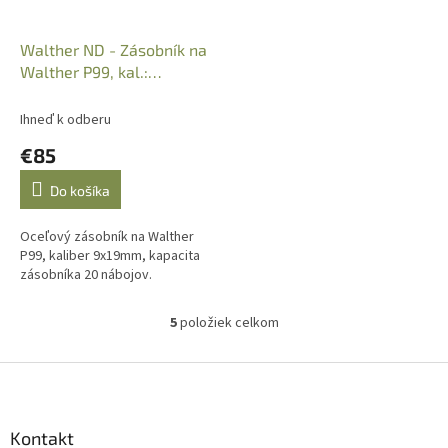
Walther ND - Zásobník na
Walther P99, kal.:
9x19mm, 20r. 2796546
Ihneď k odberu
€85
Do košíka
Oceľový zásobník na Walther
P99, kaliber 9x19mm, kapacita
zásobníka 20 nábojov.
5
položiek celkom
O
v
l
Z
á
á
d
p
a
ä
Kontakt
c