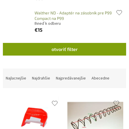
Walther ND - Adaptér na zásobník pre P99
Compact na P99
Ihneď k odberu
€15
V
otvoriť filter
ý
p
i
s
R
p
a
Najlacnejšie
Najdrahšie
Najpredávanejšie
Abecedne
r
d
o
e
d
n
u
i
k
e
t
p
o
r
v
o