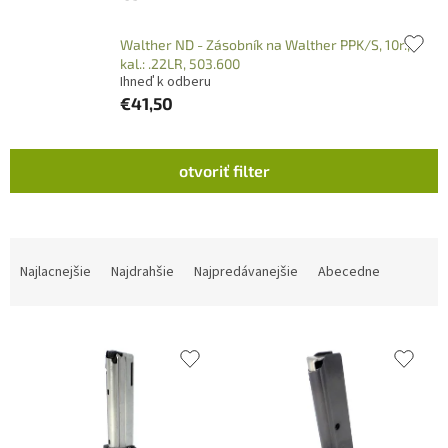
Walther ND - Zásobník na Walther PPK/S, 10r.,
kal.: .22LR, 503.600
Ihneď k odberu
€41,50
V
otvoriť filter
ý
p
i
s
R
p
a
Najlacnejšie
Najdrahšie
Najpredávanejšie
Abecedne
r
d
o
e
d
n
u
i
k
e
t
p
o
r
v
o