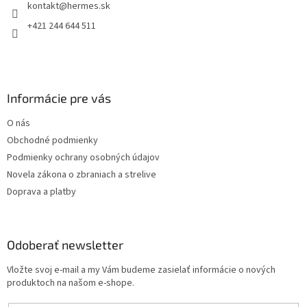
kontakt
@
hermes.sk
i
e
p
e
+421 244 644 511
r
v
k
y
v
Informácie pre vás
ý
p
O nás
i
s
Obchodné podmienky
u
Podmienky ochrany osobných údajov
Novela zákona o zbraniach a strelive
Doprava a platby
Odoberať newsletter
Vložte svoj e-mail a my Vám budeme zasielať informácie o nových
produktoch na našom e-shope.