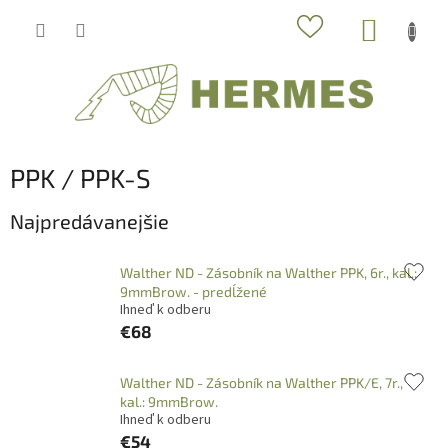
Prejsť
NÁKUP
na
obsah
KOŠÍK
PPK / PPK-S
Najpredávanejšie
Walther ND - Zásobník na Walther PPK, 6r., kal.:
9mmBrow. - predĺžené
Ihneď k odberu
€68
Walther ND - Zásobník na Walther PPK/E, 7r.,
kal.: 9mmBrow.
Ihneď k odberu
€54