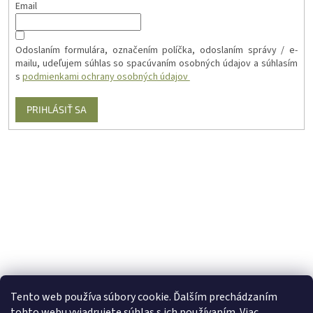
Email
Odoslaním formulára, označením políčka, odoslaním správy / e-
mailu, udeľujem súhlas so spacúvaním osobných údajov a súhlasím
s
podmienkami ochrany osobných údajov
PRIHLÁSIŤ SA
Tento web používa súbory cookie. Ďalším prechádzaním
tohto webu vyjadrujete súhlas s ich používaním. Viac