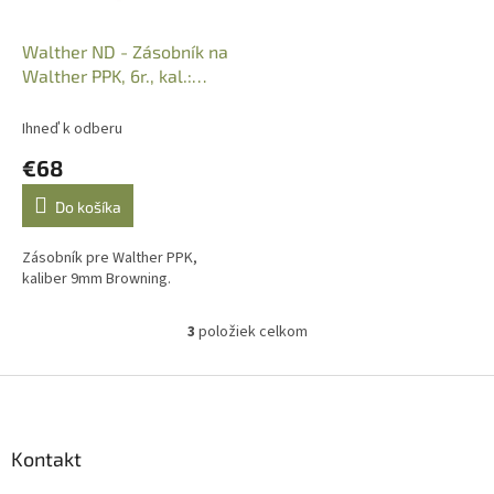
Walther ND - Zásobník na
Walther PPK, 6r., kal.:
9mmBrow. - predĺžené
Ihneď k odberu
€68
Do košíka
Zásobník pre Walther PPK,
kaliber 9mm Browning.
3
položiek celkom
O
v
l
Z
á
á
d
p
a
ä
Kontakt
c
t
i