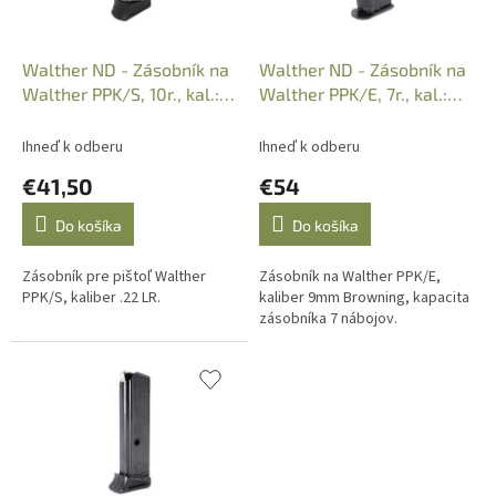
d
u
k
Walther ND - Zásobník na
Walther ND - Zásobník na
t
Walther PPK/S, 10r., kal.:
Walther PPK/E, 7r., kal.:
o
.22LR, 503.600
9mmBrow.
v
Ihneď k odberu
Ihneď k odberu
€41,50
€54
Do košíka
Do košíka
Zásobník pre pištoľ Walther
Zásobník na Walther PPK/E,
PPK/S, kaliber .22 LR.
kaliber 9mm Browning, kapacita
zásobníka 7 nábojov.