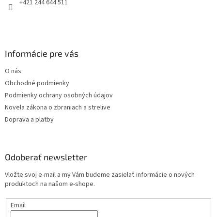
e
+421 244 644 511
Informácie pre vás
O nás
Obchodné podmienky
Podmienky ochrany osobných údajov
Novela zákona o zbraniach a strelive
Doprava a platby
Odoberať newsletter
Vložte svoj e-mail a my Vám budeme zasielať informácie o nových
produktoch na našom e-shope.
Email