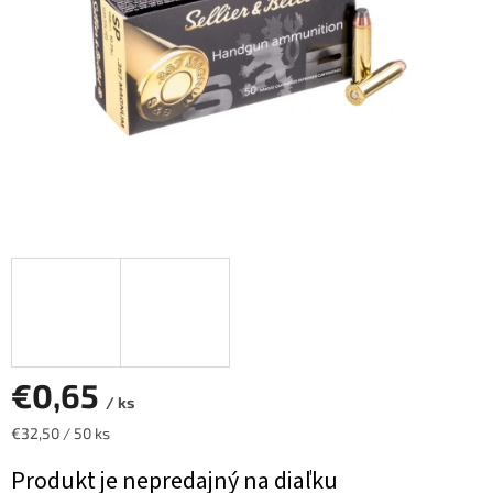
€0,65
/ ks
Jednotková
€32,50 / 50 ks
cena:
Produkt je nepredajný na diaľku