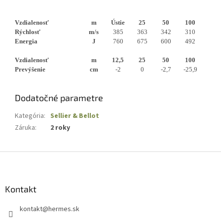
Vzdialenosť
m
Ústie
25
50
100
Rýchlosť
m/s
385
363
342
310
Energia
J
760
675
600
492
Vzdialenosť
m
12,5
25
50
100
Prevýšenie
cm
-2
0
-2,7
-25,9
Dodatočné parametre
Kategória
:
Sellier & Bellot
Záruka
:
2 roky
Z
á
p
ä
Kontakt
t
kontakt
@
hermes.sk
i