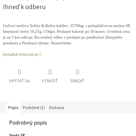
Ihneď k odberu
Guľové strelivo Sellier & Bellot kaliber .357Mag. s poloplášťovou strelou SP,
hmotnosť strely 10,25g./158grs. Predajné balenie po 50 kusov. Uvedená cena
je za 1 kus náboja. Iba osobný odber v predajni po predložení Zbrojného
preukazu a Preukazu zbrane. Nezasielame.
Detailné informácie
OPÝTAŤ SA
STRÁŽIŤ
ZDIEĽAŤ
Popis
Podobné (1)
Diskusia
Podrobný popis
Strela SP