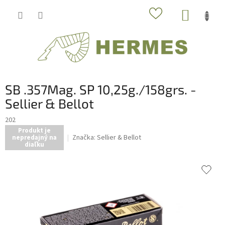
Prejsť
NÁKUP
na
obsah
KOŠÍK
SB .357Mag. SP 10,25g./158grs. -
Sellier & Bellot
202
Produkt je
Značka:
Sellier & Bellot
nepredajný na
diaľku