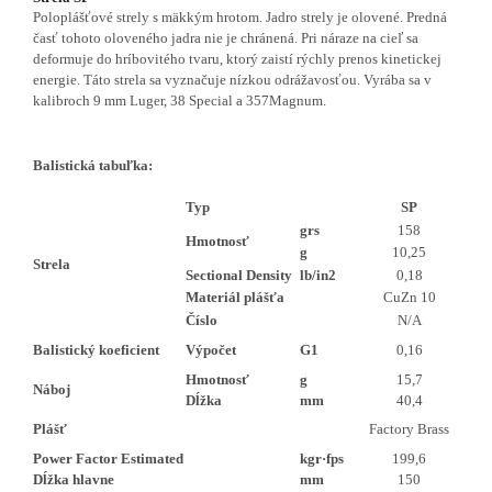
Poloplášťové strely s mäkkým hrotom. Jadro strely je olovené. Predná
časť tohoto oloveného jadra nie je chránená. Pri náraze na cieľ sa
deformuje do hríbovitého tvaru, ktorý zaistí rýchly prenos kinetickej
energie. Táto strela sa vyznačuje nízkou odrážavosťou. Vyrába sa v
kalibroch 9 mm Luger, 38 Special a 357Magnum.
Balistická tabuľka:
Typ
SP
grs
158
Hmotnosť
g
10,25
Strela
Sectional Density
lb/in2
0,18
Materiál plášťa
CuZn 10
Číslo
N/A
Balistický koeficient
Výpočet
G1
0,16
Hmotnosť
g
15,7
Náboj
Dĺžka
mm
40,4
Plášť
Factory Brass
Power Factor Estimated
kgr·fps
199,6
Dĺžka hlavne
mm
150