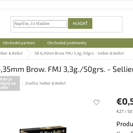
HĽADAŤ
Obchodní partneri
Obchodné podmienky
llier & Bellot
SB 6,35mm Brow. FMJ 3,3g./50grs. - Sellier & Bellot
,35mm Brow. FMJ 3,3g./50grs. - Sellie
dukt je
Značka:
Sellier & Bellot
dajný na
iaľku
€0,
Jednotk
€27 / 50
cena:
Produ