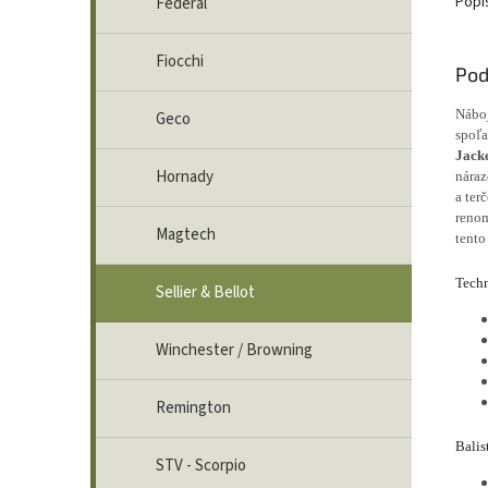
Popi
Federal
Fiocchi
Pod
Nábo
Geco
spoľa
Jack
Hornady
náraz
a ter
renom
Magtech
tento
Techn
Sellier & Bellot
Winchester / Browning
Remington
Balis
STV - Scorpio