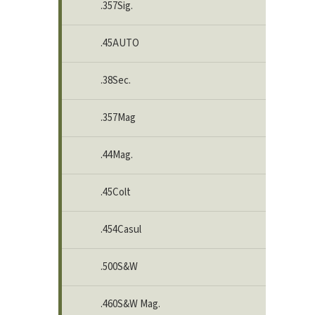
.357Sig.
.45AUTO
.38Sec.
.357Mag
.44Mag.
.45Colt
.454Casul
.500S&W
.460S&W Mag.