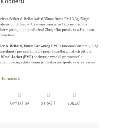
 k odberu
elivo Sellier & Bellot kal: 6,35mm Brow. FMJ 3,3g./50grs.
alenie po 50 kusov. Uvedená cena je za 1kus náboja. Iba
ber v predajni po predložení Zbrojného preukazu a Preukazu
zasielame.
lier & Bellot 6,35mm Browning FMJ
s hmotnosťou strely 3,3g
e navrhnutý pre spoľahlivú a presnú streľbu z malých pištolí.
l Metal Jacket (FMJ)
poskytuje vysokú prieraznosť a
 deformáciu, vďaka čomu je ideálna pre športovú a rekreačnú
informácie
OPÝTAŤ SA
STRÁŽIŤ
ZDIEĽAŤ