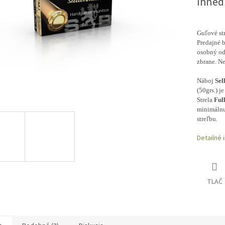
Ihneď
Guľové str
Predajné b
osobný od
zbrane. Ne
Náboj
Sel
(50grs.) j
Strela
Ful
minimálnu
streľbu.
Detailné 
TLAČ