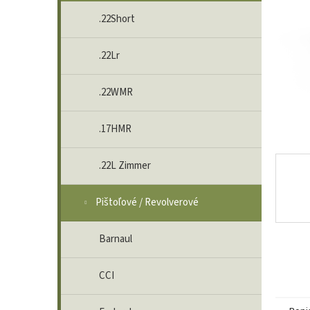
.22Short
.22Lr
.22WMR
.17HMR
.22L Zimmer
Pištoľové / Revolverové
Barnaul
CCI