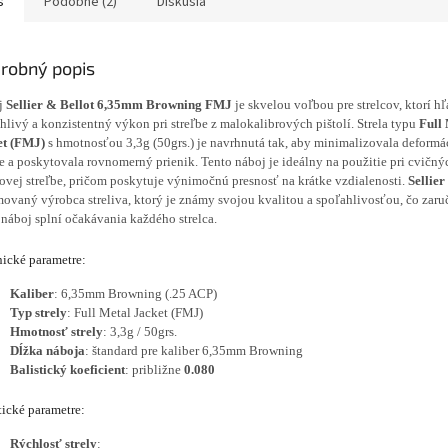
s
Podobné (2)
Diskusia
robný popis
j
Sellier & Bellot 6,35mm Browning FMJ
je skvelou voľbou pre strelcov, ktorí h
hlivý a konzistentný výkon pri streľbe z malokalibrových pištolí. Strela typu
Full
et (FMJ)
s hmotnosťou 3,3g (50grs.) je navrhnutá tak, aby minimalizovala deformác
e a poskytovala rovnomerný prienik. Tento náboj je ideálny na použitie pri cvičný
čovej streľbe, pričom poskytuje výnimočnú presnosť na krátke vzdialenosti.
Sellier
ovaný výrobca streliva, ktorý je známy svojou kvalitou a spoľahlivosťou, čo zaruč
 náboj splní očakávania každého strelca.
ické parametre:
Kaliber
: 6,35mm Browning (.25 ACP)
Typ strely
: Full Metal Jacket (FMJ)
Hmotnosť strely
: 3,3g / 50grs.
Dĺžka náboja
: štandard pre kaliber 6,35mm Browning
Balistický koeficient
: približne
0.080
tické parametre:
Rýchlosť strely
: