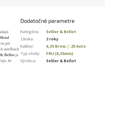
Dodatočné parametre
Kategória
:
Sellier & Bellot
ľadajú
 Metal
Záruka
:
2 roky
iu pri
Kaliber
:
6,35 Brow. / .25 Auto
ch streľbách
Typ strely
:
FMJ (6,35mm)
 & Bellot
je
Výrobca
:
Sellier & Bellot
uje, že