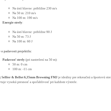
Na ústí hlavne: približne 230 m/s
Na 50 m: 210 m/s
Na 100 m: 190 m/s
Energie strely
:
Na ústí hlavne: približne 90 J
Na 50 m: 73 J
Na 100 m: 60 J
 o padavosti projektilu:
Padavosť strely
(pri nastrelení na 50 m):
50 m: 0 cm
100 m: -11 cm
j
Sellier & Bellot 6,35mm Browning FMJ
je ideálny pre rekreačnú a športovú stre
tuje vysokú presnosť a spoľahlivosť pri každom výstrele.