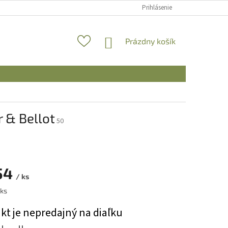
Prihlásenie
NÁKUPNÝ
Prázdny košík
KOŠÍK
r & Bellot
50
54
/ ks
ová
 ks
kt je nepredajný na diaľku