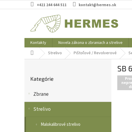
Prejsť
+421 244 644 511
kontakt@hermes.sk
na
obsah
Kontakty
Novela zákona o zbraniach a strelive
Domov
Strelivo
Pištoľové / Revolverové
Se
B
SB 6
o
Preskočiť
č
Kategórie
kategórie
Pro
n
nepre
d
ý
Zbrane
p
a
n
Strelivo
e
l
Malokalibrové strelivo