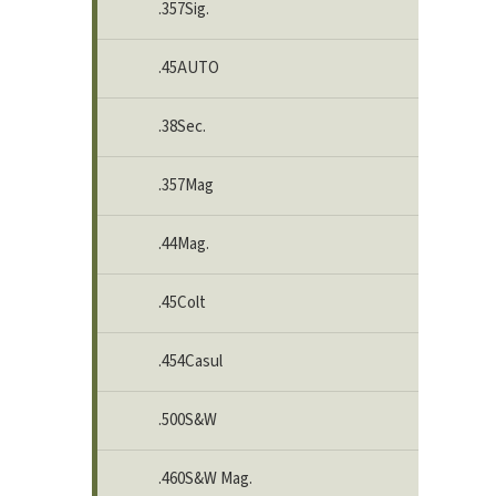
.357Sig.
.45AUTO
.38Sec.
.357Mag
.44Mag.
.45Colt
.454Casul
.500S&W
.460S&W Mag.