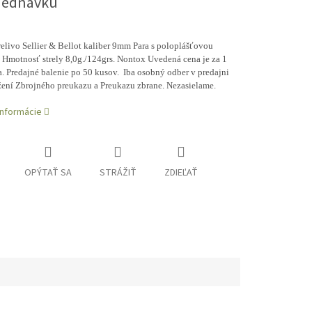
jednávku
elivo Sellier & Bellot kaliber 9mm Para s poloplášťovou
. Hmotnosť strely 8,0g./124grs. Nontox Uvedená cena je za 1
. Predajné balenie po 50 kusov. Iba osobný odber v predajni
žení Zbrojného preukazu a Preukazu zbrane. Nezasielame.
informácie
OPÝTAŤ SA
STRÁŽIŤ
ZDIEĽAŤ