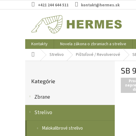
Prejsť
+421 244 644 511
kontakt@hermes.sk
na
obsah
Kontakty
Novela zákona o zbraniach a strelive
Domov
Strelivo
Pištoľové / Revolverové
SB
B
SB 9
o
Preskočiť
č
Kategórie
kategórie
Pro
n
nepre
d
ý
Zbrane
p
a
n
Strelivo
e
l
Malokalibrové strelivo