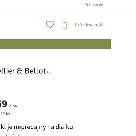
Prihlásenie
NÁKUPNÝ
Prázdny košík
KOŠÍK
lier & Bellot
63
59
/ ks
ová
 50 ks
kt je nepredajný na diaľku