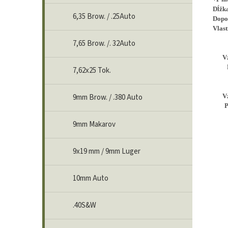
Dĺžk
6,35 Brow. / .25Auto
Dopo
Vlast
7,65 Brow. /. 32Auto
V
7,62x25 Tok.
V
9mm Brow. / .380 Auto
P
9mm Makarov
9x19 mm / 9mm Luger
10mm Auto
.40S&W