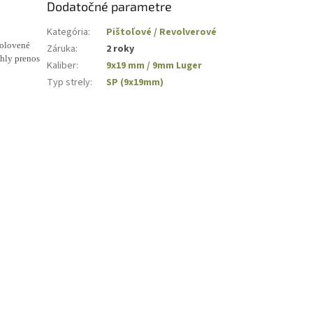
Dodatočné parametre
Kategória
:
Pištoľové / Revolverové
 olovené
Záruka
:
2 roky
chly prenos
Kaliber
:
9x19 mm / 9mm Luger
Typ strely
:
SP (9x19mm)