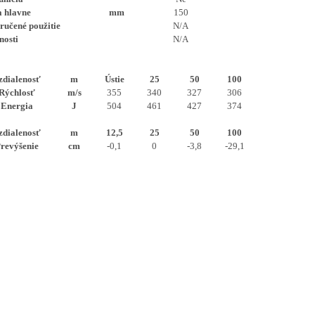
a hlavne
mm
150
ručené použitie
N/A
nosti
N/A
zdialenosť
m
Ústie
25
50
100
Rýchlosť
m/s
355
340
327
306
Energia
J
504
461
427
374
zdialenosť
m
12,5
25
50
100
revýšenie
cm
-0,1
0
-3,8
-29,1