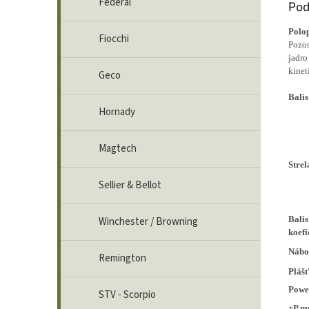
Federal
Pod
Polop
Fiocchi
P
ozos
jadro
kinet
Geco
Balis
Hornady
Magtech
Strel
Sellier & Bellot
Balis
Winchester / Browning
koefi
Nábo
Remington
Pláš
Powe
STV - Scorpio
+P m