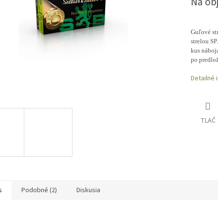
Na ob
Guľové str
strelou SP
kus náboja
po predlo
Detailné 
TLAČ
s
Podobné (2)
Diskusia