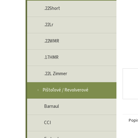
.22Short
.22Lr
.22WMR
.17HMR
.22L Zimmer
Pištoľové / Revolverové
Barnaul
Popi
CCI