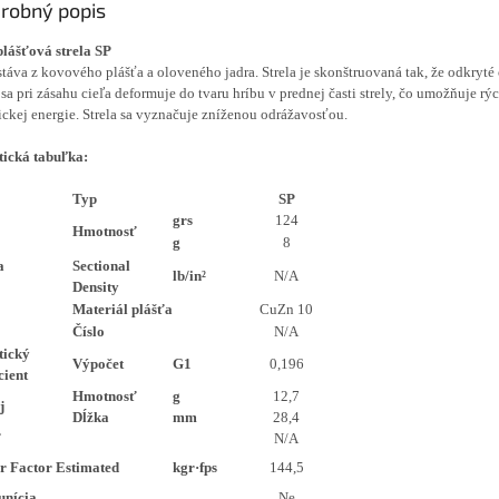
robný popis
lášťová strela SP
táva z kovového plášťa a oloveného jadra. Strela je skonštruovaná tak, že odkryté
 sa pri zásahu cieľa deformuje do tvaru hríbu v prednej časti strely, čo umožňuje rý
ickej energie. Strela sa vyznačuje zníženou odrážavosťou.
tická tabuľka:
Typ
SP
grs
124
Hmotnosť
g
8
a
Sectional
lb/in²
N/A
Density
Materiál plášťa
CuZn 10
Číslo
N/A
tický
Výpočet
G1
0,196
cient
Hmotnosť
g
12,7
j
Dĺžka
mm
28,4
ť
N/A
r Factor Estimated
kgr·fps
144,5
unícia
Ne