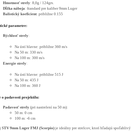
Hmotnosť strely
: 8,0g / 124grs.
Dĺžka náboja
: štandard pre kaliber 9mm Luger
Balistický koeficient
: približne 0.155
tické parametre:
Rýchlosť strely
:
Na ústí hlavne: približne 360 m/s
Na 50 m: 330 m/s
Na 100 m: 300 m/s
Energie strely
:
Na ústí hlavne: približne 515 J
Na 50 m: 435 J
Na 100 m: 360 J
 o padavosti projektilu:
Padavosť strely
(pri nastrelení na 50 m):
50 m: 0 cm
100 m: -6 cm
j
STV 9mm Luger FMJ (Scorpio)
je ideálny pre strelcov, ktorí hľadajú spoľahliv