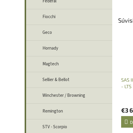
Federal
Fiocchi
Súvis
Geco
Hornady
Magtech
Sellier & Bellot
SAS I
- LTS
Winchester / Browning
€3 
Remington
D
STV - Scorpio