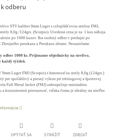
 k odberu
relivo STV kaliber 9mm Luger s celoplášťovou strelou FMJ,
trely 8,0g./124grs. (Scorpio). Uvedená cena je za 1 kus náboja.
alenie po 1000 kusov. Iba osobný odber v predajni po
í Zbrojného preukazu a Preukazu zbrane. Nezasielame.
 odber 1000 ks. Prijímame objednávky na strelivo,
 každý týždeň.
 9mm Luger FMJ (Scorpio) s hmotnosťou strely 8,0g (124grs.)
tý pre spoľahlivý a presný výkon pri tréningovej a športovej
trela Full Metal Jacket (FMJ) zabezpečuje minimálnu
 a konzistentnú prieraznosť, vďaka čomu je ideálny na streľbu
informácie
OPÝTAŤ SA
STRÁŽIŤ
ZDIEĽAŤ