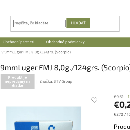
HĽADAŤ
Obchodní partneri
Obchodné podmienky
TV 9mmLuger FMJ 8,0g./124grs. (Scorpio)
 9mmLuger FMJ 8,0g./124grs. (Scorpio
Produkt je
Značka:
STV Group
nepredajný na
diaľku
€0,31
–1
€0,
Jednotk
€270 / 1
cena:
Produ