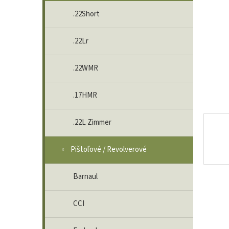
.22Short
.22Lr
.22WMR
.17HMR
.22L Zimmer
Pištoľové / Revolverové
Barnaul
CCI