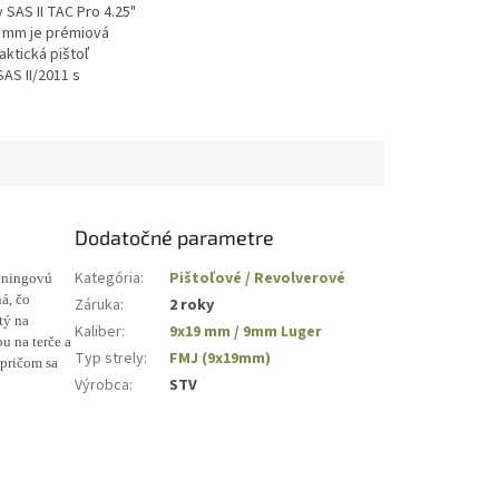
 SAS II TAC Pro 4.25"
9 mm je prémiová
aktická pištoľ
AS II/2011 s
 4.25" hlavňou,
y záverom, Link
tem,...
Dodatočné parametre
Kategória
:
Pištoľové / Revolverové
réningovú
ná, čo
Záruka
:
2 roky
tý na
Kaliber
:
9x19 mm / 9mm Luger
u na terče a
Typ strely
:
FMJ (9x19mm)
pričom sa
Výrobca
:
STV