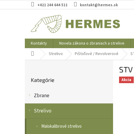
Prejsť
+421 244 644 511
kontakt@hermes.sk
na
obsah
Kontakty
Novela zákona o zbraniach a strelive
Domov
Strelivo
Pištoľové / Revolverové
S
B
STV
o
Preskočiť
č
Kategórie
kategórie
Akcia
n
ý
Zbrane
p
a
n
Strelivo
e
l
Malokalibrové strelivo