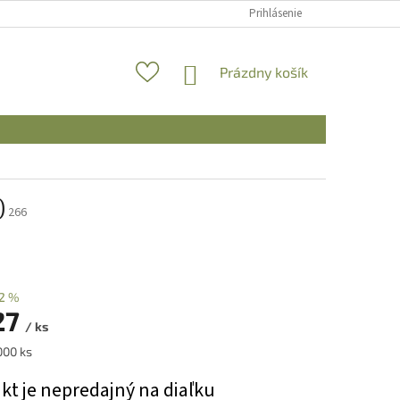
Prihlásenie
NÁKUPNÝ
Prázdny košík
KOŠÍK
)
266
2 %
27
/ ks
ová
000 ks
kt je nepredajný na diaľku