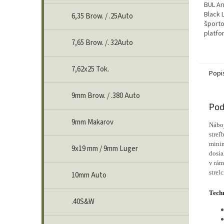
BUL Ar
Black 
6,35 Brow. / .25Auto
športo
platfo
7,65 Brow. /. 32Auto
hlavňo
Link T
na...
7,62x25 Tok.
Popi
9mm Brow. / .380 Auto
Pod
9mm Makarov
Nábo
streľ
minim
9x19 mm / 9mm Luger
dosia
v rám
strel
10mm Auto
Tech
.40S&W