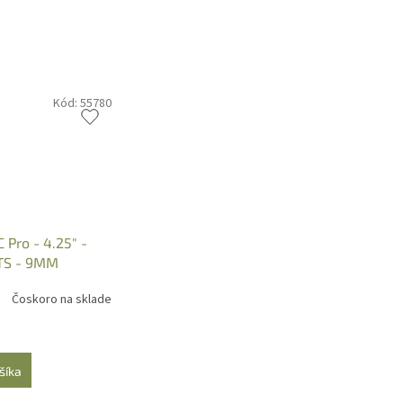
Kód:
55780
C Pro - 4.25" -
LTS - 9MM
Čoskoro na sklade
šíka