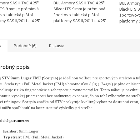
mory SAS II TAC 4.25"
BUL Armory SAS II TAC 4.25"
BUL Armory
LTS 9 mm je prémiová
Silver LTS 9 mm je prémiová
Black LTS 
vo-taktická pištoľ
športovo-taktická pištoľ
športovo-t
rmy SAS II/2011 s 4.25"
platformy SAS II/2011 s 4.25"
platformy S
u, optic-ready záverom,
hlavňou, optic-ready záverom,
portovanou
rigger System, railom
Link Trigger System, railom
optic-read
na...
Trigger Sys
s
Podobné (6)
Diskusia
robný popis
j
STV 9mm Luger FMJ (Scorpio)
je ideálnou voľbou pre športových strelcov a t
bu. Strela typu Full Metal Jacket (FMJ) s hmotnosťou 8,0g (124grs.) je plne oplášte
alizuje riziko fragmentácie a zabezpečuje rovnomerný let. Tento náboj je navrhnu
hnutie vysokej prieraznosti bez nadmernej expanzie, čo ho robí výborným na streľb
ci tréningov.
Scorpio
značka od STV poskytuje kvalitný výkon za dostupnú cenu, 
ci môžu spoľahnúť na konzistentné výsledky pri streľbe.
nické parametre:
Kaliber
: 9mm Luger
Typ strely
: FMJ (Full Metal Jacket)