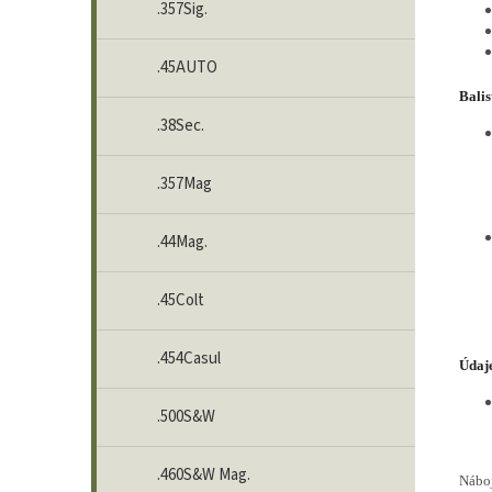
.357Sig.
.45AUTO
Balis
.38Sec.
.357Mag
.44Mag.
.45Colt
.454Casul
Údaje
.500S&W
.460S&W Mag.
Nábo