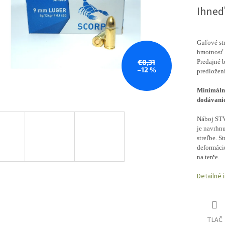
Ihneď
Guľové st
hmotnosť s
€0,31
Predajné b
–12 %
predložen
Minimálny
dodávanie
Náboj STV
je navrhnu
streľbe. S
deformáciu
na terče.
Detailné 
TLAČ