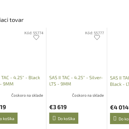
iaci tovar
Kód:
55774
Kód:
55777
I TAC - 4.25" - Black
SAS II TAC - 4.25" - Silver-
SAS II TA
 - 9MM
LTS - 9MM
Black - 
Čoskoro na sklade
Čoskoro na sklade
619
€3 619
€4 014
o košíka
Do košíka
Do ko