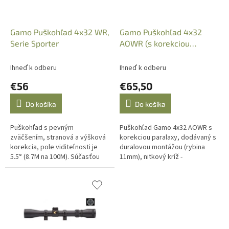
d
u
k
Gamo Puškohľad 4x32 WR,
Gamo Puškohľad 4x32
t
Serie Sporter
AOWR (s korekciou
o
paralaxy), Serie Sporter
v
Ihneď k odberu
Ihneď k odberu
€56
€65,50
Do košíka
Do košíka
Puškohľad s pevným
Puškohľad Gamo 4x32 AOWR s
zväčšením, stranová a výšková
korekciou paralaxy, dodávaný s
korekcia, pole viditeľnosti je
duralovou montážou (rybina
5.5° (8.7M na 100M). Súčasťou
11mm), nitkový kríž -
balenia je aj montáž na 11mm
PLEX.Puškohľad je vhodný na
rybinu. Puškohľad je vhodný na...
vzduchovky s výkonom do 15
Joule, prípadne...