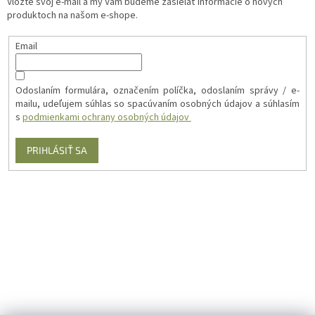
Vložte svoj e-mail a my Vám budeme zasielať informácie o nových
produktoch na našom e-shope.
Email
Odoslaním formulára, označením políčka, odoslaním správy / e-
mailu, udeľujem súhlas so spacúvaním osobných údajov a súhlasím
s
podmienkami ochrany osobných údajov
PRIHLÁSIŤ SA