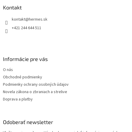
p
a
ä
Kontakt
c
t
i
kontakt
@
hermes.sk
i
e
p
e
+421 244 644 511
r
v
k
y
v
Informácie pre vás
ý
p
O nás
i
s
Obchodné podmienky
u
Podmienky ochrany osobných údajov
Novela zákona o zbraniach a strelive
Doprava a platby
Odoberať newsletter