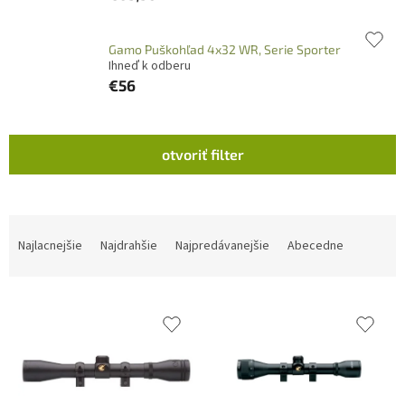
Gamo Puškohľad 4x32 WR, Serie Sporter
Ihneď k odberu
€56
V
otvoriť filter
ý
p
i
s
R
p
a
Najlacnejšie
Najdrahšie
Najpredávanejšie
Abecedne
r
d
o
e
d
n
u
i
k
e
t
p
o
r
v
o