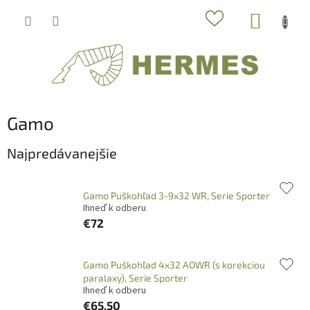
Prejsť
NÁKUP
na
obsah
KOŠÍK
Gamo
Najpredávanejšie
Gamo Puškohľad 3-9x32 WR, Serie Sporter
Ihneď k odberu
€72
Gamo Puškohľad 4x32 AOWR (s korekciou
paralaxy), Serie Sporter
Ihneď k odberu
€65,50