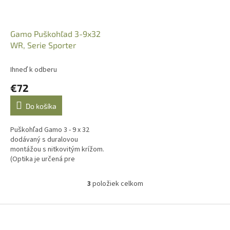
Gamo Puškohľad 3-9x32
WR, Serie Sporter
Ihneď k odberu
€72
Do košíka
Puškohľad Gamo 3 - 9 x 32
dodávaný s duralovou
montážou s nitkovitým krížom.
(Optika je určená pre
vzduchovky.)
3
položiek celkom
O
v
l
Z
á
á
d