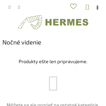
Prejsť
NÁKUP
na
obsah
KOŠÍK
Nočné videnie
Produkty ešte len pripravujeme.
Môžete sa ale pozrieť na ostatné kategórie.