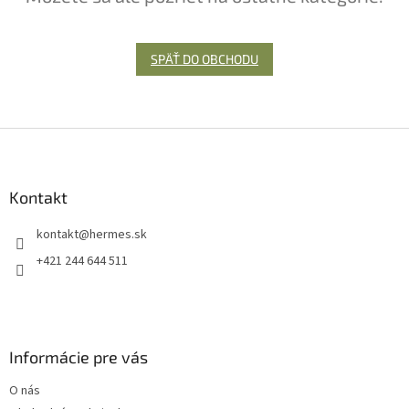
SPÄŤ DO OBCHODU
Z
á
p
ä
Kontakt
t
kontakt
@
hermes.sk
i
e
+421 244 644 511
Informácie pre vás
O nás