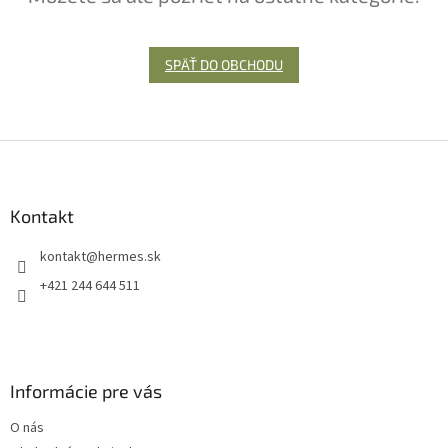
SPÄŤ DO OBCHODU
Z
á
p
ä
Kontakt
t
kontakt
@
hermes.sk
i
e
+421 244 644 511
Informácie pre vás
O nás